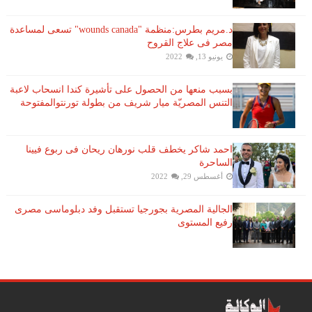
د.مريم بطرس:منظمة "wounds canada" تسعى لمساعدة
مصر فى علاج القروح
يونيو 13, 2022
بسبب منعها من الحصول على تأشيرة كندا انسحاب لاعبة ​
التنس​ المصريّة ​ميار شريف​ من بطولة ​تورنتو​المفتوحة
احمد شاكر يخطف قلب نورهان ريحان فى ربوع فيينا
الساحرة
أغسطس 29, 2022
الجالية المصرية بجورجيا تستقبل وفد دبلوماسى مصرى
رفيع المستوى