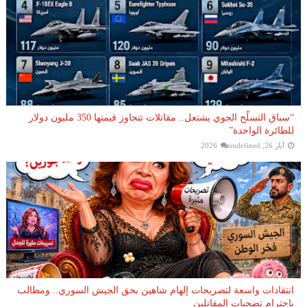
“سباق التسلّح الجوي يشتعل.. مقاتلات تتجاوز قيمتها 350 مليون دولار
للطائرة الواحدة”
أيار 26, 2026
undefined
انتقادات واسعة لتصريحات إلهام شاهين بحق الجيش السوري.. ومطالب
باحترام تضحيات المقاتلين