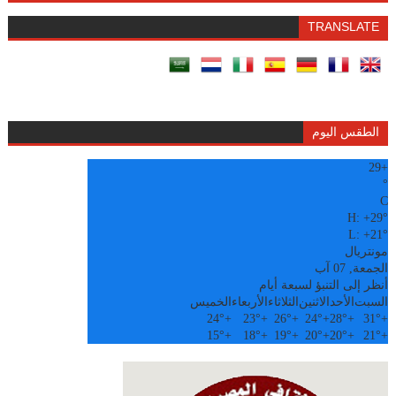
TRANSLATE
الطقس اليوم
29
+
°
C
H:
+
29°
L:
+
21°
مونتريال
الجمعة, 07 آب
أنظر إلى التنبؤ لسبعة أيام
السبت
الأحد
الاثنين
الثلاثاء
الأربعاء
الخميس
24°
+
23°
+
26°
+
24°
+
28°
+
31°
+
15°
+
18°
+
19°
+
20°
+
20°
+
21°
+