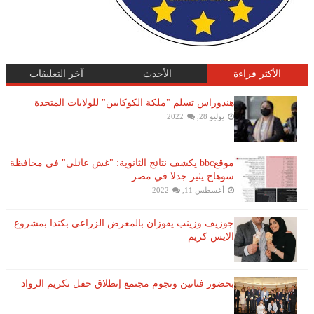
الأكثر قراءة
الأحدث
آخر التعليقات
هندوراس تسلم "ملكة الكوكايين" للولايات المتحدة
يوليو 28, 2022
موقعbbc يكشف نتائج الثانوية: "غش عائلي" فى محافظة
سوهاج يثير جدلا في مصر
أغسطس 11, 2022
جوزيف وزينب يفوزان بالمعرض الزراعي بكندا بمشروع
الايس كريم
بحضور فنانين ونجوم مجتمع إنطلاق حفل تكريم الرواد