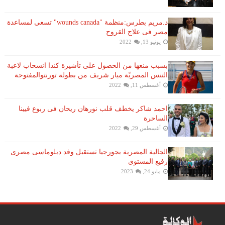
د.مريم بطرس:منظمة "wounds canada" تسعى لمساعدة
مصر فى علاج القروح
يونيو 13, 2022
بسبب منعها من الحصول على تأشيرة كندا انسحاب لاعبة ​
التنس​ المصريّة ​ميار شريف​ من بطولة ​تورنتو​المفتوحة
أغسطس 11, 2022
احمد شاكر يخطف قلب نورهان ريحان فى ربوع فيينا
الساحرة
أغسطس 29, 2022
الجالية المصرية بجورجيا تستقبل وفد دبلوماسى مصرى
رفيع المستوى
مايو 24, 2023