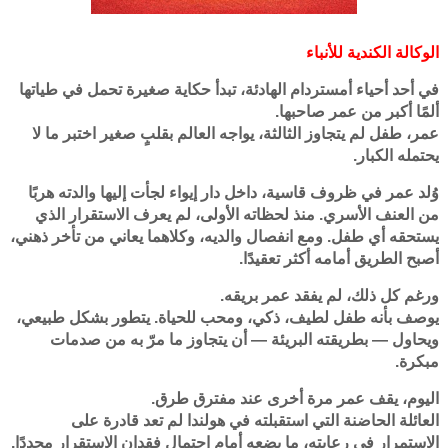
الوكالة الكندية للأنباء
في أحد أحياء أمستردام الهادئة، تبدأ حكاية صغيرة تحمل في طياتها
ألمًا أكبر من عمر صاحبها.
عمر، طفل لم يتجاوز الثالثة، يواجه العالم بقلبٍ صغير اختبر ما لا
يحتمله الكبار.
وُلد عمر في ظروف قاسية، داخل دار إيواء لجأت إليها والدته هربًا
من العنف الأسري. منذ لحظاته الأولى، لم يعرف الاستقرار الذي
يستحقه أي طفل. ومع انفصال والديه، وكلاهما يعاني من تأخر ذهني،
أصبح الطريق أمامه أكثر تعقيدًا.
ورغم كل ذلك، لم يفقد عمر بريقه.
يوصف بأنه طفل لطيف، ذكي، ومحب للحياة. يتطور بشكل طبيعي،
ويحاول — بطريقته البريئة — أن يتجاوز ما مرّ به من صدمات
مبكرة.
اليوم، يقف عمر مرة أخرى عند مفترق طرق.
العائلة الحاضنة التي استقبلته في هولندا لم تعد قادرة على
الاستمرار في رعايته، ما يضعه أمام احتمال فقدان الاستقرار مجددًا.