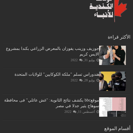
الأكثر قراءة
جوزيف وزينب يفوزان بالمعرض الزراعي بكندا بمشروع
الايس كريم
يوليو 31, 2022
هندوراس تسلم "ملكة الكوكايين" للولايات المتحدة
يوليو 28, 2022
موقعbbc يكشف نتائج الثانوية: "غش عائلي" فى محافظة
سوهاج يثير جدلا في مصر
أغسطس 11, 2022
أقسام الموقع