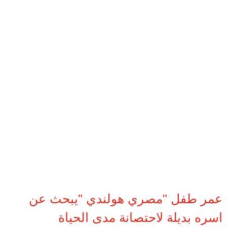
عمر طفل "مصري هولندي "يبحث عن
اسره بديلة لاحتصانة مدى الحياة