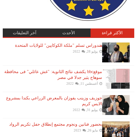
الأكثر قراءة
الأحدث
آخر التعليقات
هندوراس تسلم "ملكة الكوكايين" للولايات المتحدة
يوليو 28, 2022
موقعbbc يكشف نتائج الثانوية: "غش عائلي" فى محافظة
سوهاج يثير جدلا في مصر
أغسطس 11, 2022
جوزيف وزينب يفوزان بالمعرض الزراعي بكندا بمشروع
الايس كريم
يوليو 31, 2022
بحضور فنانين ونجوم مجتمع إنطلاق حفل تكريم الرواد
مايو 26, 2023