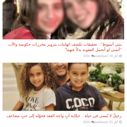
بنتي أسيوط”.. تحقيقات تكشف اتهامات بتزوير محررات حكومية والأب:
“أتمنى لو أتحمل العقوبة بدلاً عنهما”
أيار 16, 2026
undefined
رحيلٌ لا يُنسى في حياة .. حكاية أبٍ واجه الفقد فحوّله إلى حبٍ مضاعف
أيار 05, 2026
undefined