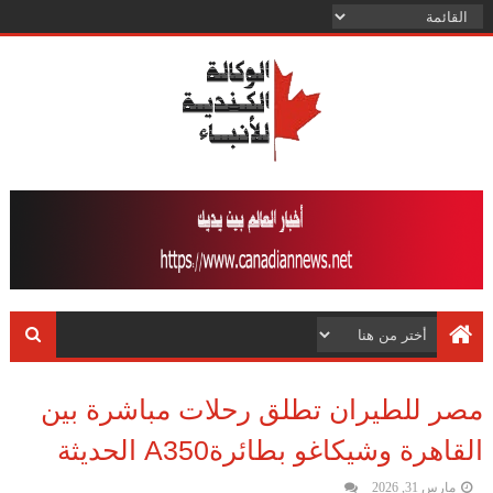
مصر للطيران تطلق رحلات مباشرة بين
القاهرة وشيكاغو بطائرةA350 الحديثة
مارس 31, 2026