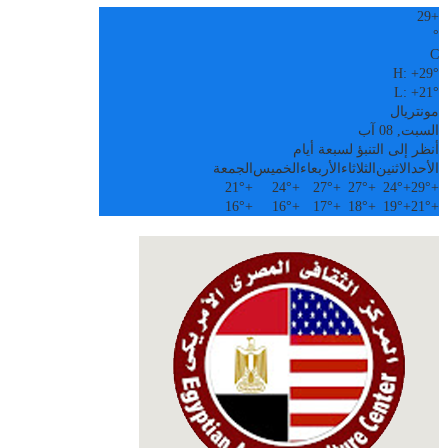
29
+
°
C
H:
+
29°
L:
+
21°
مونتريال
السبت, 08 آب
أنظر إلى التنبؤ لسبعة أيام
الأحد
الاثنين
الثلاثاء
الأربعاء
الخميس
الجمعة
21°
+
24°
+
27°
+
27°
+
24°
+
29°
+
16°
+
16°
+
17°
+
18°
+
19°
+
21°
+