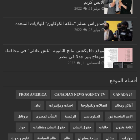
الايس كريم
يوليو 31, 2022
هندوراس تسلم "ملكة الكوكايين" للولايات المتحدة
يوليو 28, 2022
موقعbbc يكشف نتائج الثانوية: "غش عائلي" فى محافظة
سوهاج يثير جدلا في مصر
أغسطس 11, 2022
أقسام الموقع
FROM AMERICA
CANADIAN NEWS AGENCY TV
CANADA 24
أماكن ومعالم
اتصالات وتكنولوجيا
احداث ومؤتمرات
اديان
الامم المتحدة نيوز
الدبلوماسى
الرئيسية
الشأن المصرى
بروفايل
ثقافة وفنون
جاليات
حقوق انسان
حقوق انسان ومنظمات
حوار
حوارات
ستايل
سياحة وطيران
عالم
عالم السياسة
علوم وبحوث