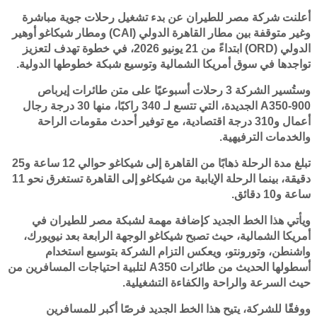
أعلنت شركة مصر للطيران عن بدء تشغيل رحلات جوية مباشرة
وغير متوقفة بين مطار القاهرة الدولي (CAI) ومطار شيكاغو أوهير
الدولي (ORD) ابتداءً من 21 يونيو 2026، في خطوة تهدف لتعزيز
تواجدها في سوق أمريكا الشمالية وتوسيع شبكة خطوطها الدولية.
وستُسير الشركة 3 رحلات أسبوعيًا على متن طائرات إيرباص
A350-900 الجديدة، التي تتسع لـ 340 راكبًا، منها 30 درجة رجال
أعمال و310 درجة اقتصادية، مع توفير أحدث مقومات الراحة
والخدمات الترفيهية.
تبلغ مدة الرحلة ذهابًا من القاهرة إلى شيكاغو حوالي 12 ساعة و25
دقيقة، بينما الرحلة الإيابية من شيكاغو إلى القاهرة تستغرق نحو 11
ساعة و10 دقائق.
ويأتي هذا الخط الجديد كإضافة مهمة لشبكة مصر للطيران في
أمريكا الشمالية، حيث تصبح شيكاغو الوجهة الرابعة بعد نيويورك،
واشنطن، وتورونتو، ويعكس التزام الشركة بتوسيع استخدام
أسطولها الحديث من طائرات A350 لتلبية احتياجات المسافرين من
حيث السرعة والراحة والكفاءة التشغيلية.
ووفقًا للشركة، يتيح هذا الخط الجديد فرصًا أكبر للمسافرين