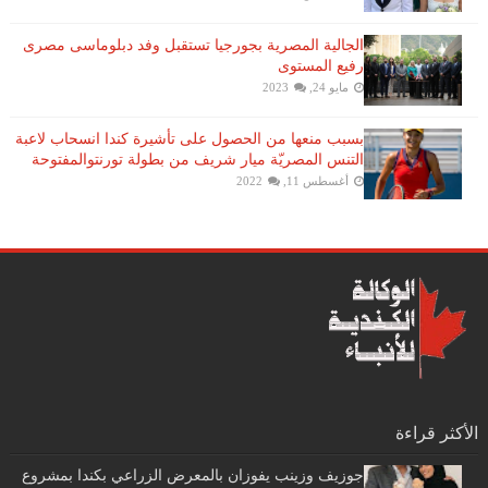
الجالية المصرية بجورجيا تستقبل وفد دبلوماسى مصرى
رفيع المستوى
مايو 24, 2023
بسبب منعها من الحصول على تأشيرة كندا انسحاب لاعبة ​
التنس​ المصريّة ​ميار شريف​ من بطولة ​تورنتو​المفتوحة
أغسطس 11, 2022
الأكثر قراءة
جوزيف وزينب يفوزان بالمعرض الزراعي بكندا بمشروع