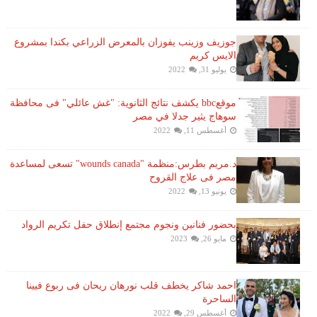
جوزيف وزينب يفوزان بالمعرض الزراعي بكندا بمشروع
الايس كريم
يوليو 31, 2022
موقعbbc يكشف نتائج الثانوية: "غش عائلي" فى محافظة
سوهاج يثير جدلا في مصر
أغسطس 11, 2022
د.مريم بطرس:منظمة "wounds canada" تسعى لمساعدة
مصر فى علاج القروح
يونيو 13, 2022
بحضور فنانين ونجوم مجتمع إنطلاق حفل تكريم الرواد
مايو 26, 2023
احمد شاكر يخطف قلب نورهان ريحان فى ربوع فيينا
الساحرة
أغسطس 29, 2022