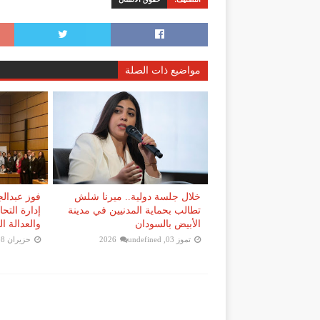
مواضيع ذات الصلة
خلال جلسة دولية.. ميرنا شلش
فوز عبدال
تطالب بحماية المدنيين في مدينة
إدارة التح
الأبيض بالسودان
والعدالة الج
تموز 03, 2026
undefined
حزيران 08, 2026