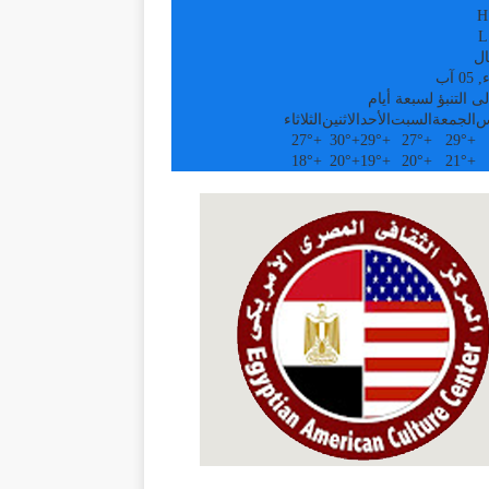
H
L
ال
0 آب
ى التنبؤ لسبعة أيام
س
الجمعة
السبت
الأحد
الاثنين
الثلاثاء
27°
+
30°
+
29°
+
27°
+
29°
+
18°
+
20°
+
19°
+
20°
+
21°
+