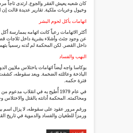
كان شعبه يعيش الفقر والجوع. ارتدى تاجاً
وخيول وعربات ملكية. تقارير عديدة قالت إن ال
اتهامات بأكل لحوم البشر
أكثر الاتهامات رعباً كانت اتهامه بممارسة 
عن وجود جثث وأشلاء بشرية داخل ثلاجات قصر
داخل القصر. لكن المحكمة لم تُدنه رسمياً بتهم
النهب والفساد
بوكاسا واجه أيضاً اتهامات باختلاس ملايين الدو
الباذخة وعائلته الضخمة. وبعد سقوطه، كشف
فترة حكمه.
في عام 1979 أُطيح به في انقلاب مدعو
ومحاكمته. المحكمة أدانته بالقتل والاختلاس و
ورغم مرور عقود على سقوطه، لا يزال اسم بوكاس
ورمزاً للطغيان والفساد والدموية في تاريخ القار
التصنيف:
حقوق الانسان