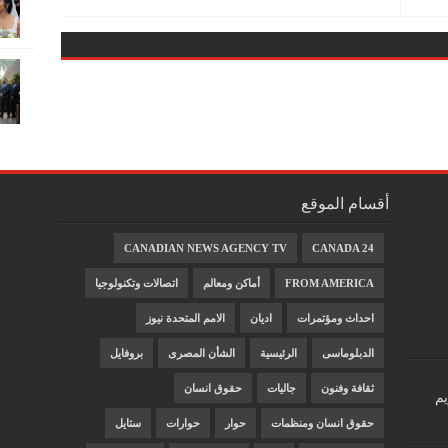
أقسام الموقع
CANADIAN NEWS AGENCY TV
CANADA 24
FROM AMERICA
أماكن ومعالم
اتصالات وتكنولوجيا
احداث ومؤتمرات
اديان
الامم المتحدة نيوز
الدبلوماسى
الرئيسية
الشأن المصرى
بروفايل
ثقافة وفنون
جاليات
حقوق انسان
يم
حقوق انسان ومنظمات
حوار
حوارات
ستايل