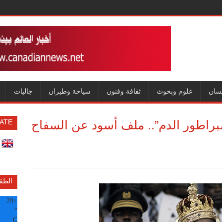
سان
علوم وبحوث
ثقافة وفنون
سياحة وطيران
جاليات
براطور الدم”.. ملف أسود عن السفاح
ATE
الطق
29
+
°
C