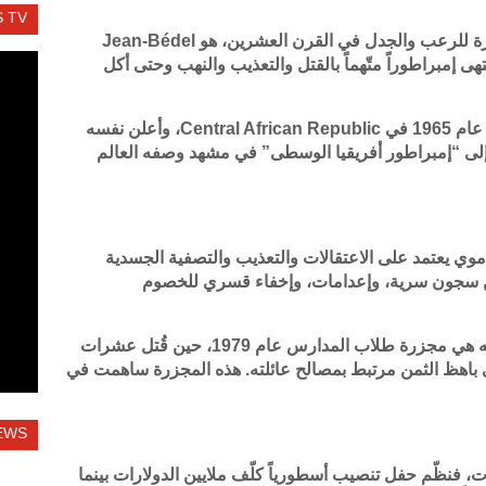
 TV
في قلب أفريقيا ظهر واحد من أكثر الحكام إثارة للرعب والجدل في القرن العشرين، هو Jean‑Bédel
 وانتهى إمبراطوراً متّهماً بالقتل والتعذيب والنهب وحتى أكل
بوكاسا استولى على السلطة بانقلاب عسكري عام 1965 في Central African Republic، وأعلن نفسه
 إلى “إمبراطور أفريقيا الوسطى” في مشهد وصفه العالم
دموي يعتمد على الاعتقالات والتعذيب والتصفية الجسدية
ن سجون سرية، وإعدامات، وإخفاء قسري للخصوم
وكانت واحدة من أبشع القضايا المرتبطة باسمه هي مجزرة طلاب المدارس عام 1979، حين قُتل عشرات
اهظ الثمن مرتبط بمصالح عائلته. هذه المجزرة ساهمت في
EWS
ون بونابرت، فنظّم حفل تنصيب أسطورياً كلّف ملايين الدولارات بينما