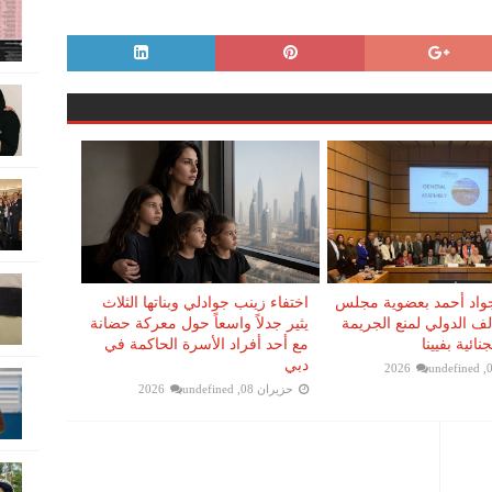
جواد أحمد بعضوية مجلس
اختفاء زينب جوادلي وبناتها الثلاث
الف الدولي لمنع الجريمة
يثير جدلاً واسعاً حول معركة حضانة
نائية بفيينا
مع أحد أفراد الأسرة الحاكمة في
دبي
undefined
حزيران 08, 2026
undefined