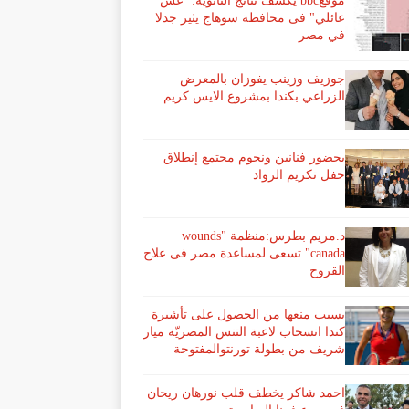
موقعbbc يكشف نتائج الثانوية: "غش
عائلي" فى محافظة سوهاج يثير جدلا
في مصر
جوزيف وزينب يفوزان بالمعرض
الزراعي بكندا بمشروع الايس كريم
بحضور فنانين ونجوم مجتمع إنطلاق
حفل تكريم الرواد
د.مريم بطرس:منظمة "wounds
canada" تسعى لمساعدة مصر فى علاج
القروح
بسبب منعها من الحصول على تأشيرة
كندا انسحاب لاعبة ​التنس​ المصريّة ​ميار
شريف​ من بطولة ​تورنتو​المفتوحة
احمد شاكر يخطف قلب نورهان ريحان