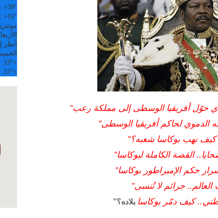
:
+
30°
:
+
16°
مونتري
الأربعاء, 5
أنظر إل
الخمي
33°
+
22°
+
لذي حوّل أفريقيا الوسطى إلى مملكة رعب”
جه الدموي لحاكم أفريقيا الوسطى”
 كيف نهب بوكاسا شعبه؟”
ا.. القصة الكاملة لبوكاسا”
سرار حكم الإمبراطور بوكاسا”
لعالم.. جرائم لا تُنسى”
ني.. كيف دمّر بوكاسا
بلاده؟”