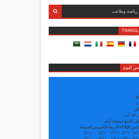
رياضة وملاعب
TRANSL
س اليوم
H
L
ال
آب
ى التنبؤ لسبعة أيام
اثنين
الثلاثاء
الأربعاء
الخميس
الجمعة
21°
+
24°
+
27°
+
27°
+
24°
16°
+
16°
+
17°
+
18°
+
19°