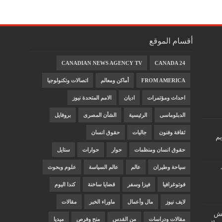
أقسام الموقع
CANADIAN NEWS AGENCY TV
CANADA 24
FROM AMERICA
أماكن ومعالم
اتصالات وتكنولوجيا
احداث ومؤتمرات
اديان
الامم المتحدة نيوز
الدبلوماسى
الرئيسية
الشأن المصرى
بروفايل
ثقافة وفنون
جاليات
حقوق انسان
يم
حقوق انسان ومنظمات
حوار
حوارات
ستايل
سياحة وطيران
عالم
عالم السياسة
علوم وبحوث
فوتوغرافيا
فيزا وسفر
قضايا ساخنة
كندا اليوم
لايف نيوز
مال وأعمال
ماوراء الخبر
مقالات
"غش
مقالات ودراسات
من القدس
منح وفرص
ميديا