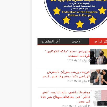
كثر قراءة
الأحدث
آخر التعليقات
هندوراس تسلم "ملكة الكوكايين"
للولايات المتحدة
يوليو 28, 2022
جوزيف وزينب يفوزان بالمعرض
الزراعي بكندا بمشروع الايس كريم
يوليو 31, 2022
موقعbbc يكشف نتائج الثانوية: "غش
عائلي" فى محافظة سوهاج يثير جدلا
في مصر
أغسطس 11, 2022