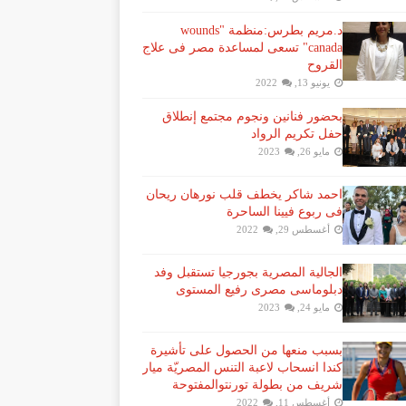
د.مريم بطرس:منظمة "wounds
canada" تسعى لمساعدة مصر فى علاج
القروح
يونيو 13, 2022
بحضور فنانين ونجوم مجتمع إنطلاق
حفل تكريم الرواد
مايو 26, 2023
احمد شاكر يخطف قلب نورهان ريحان
فى ربوع فيينا الساحرة
أغسطس 29, 2022
الجالية المصرية بجورجيا تستقبل وفد
دبلوماسى مصرى رفيع المستوى
مايو 24, 2023
بسبب منعها من الحصول على تأشيرة
كندا انسحاب لاعبة ​التنس​ المصريّة ​ميار
شريف​ من بطولة ​تورنتو​المفتوحة
أغسطس 11, 2022