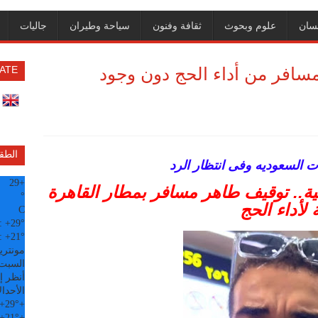
سان
علوم وبحوث
ثقافة وفنون
سياحة وطيران
جاليات
مسافر من أداء الحج دون وجود
ATE
الطق
ات السعوديه وفى انتظار الرد
29
+
.. توقيف طاهر مسافر بمطار القاهرة
°
لأداء الحج
C
:
+
29°
:
+
21°
مونتري
السبت, 08 
أنظر إل
الأحد
ال
+
29°
+
+
21°
+