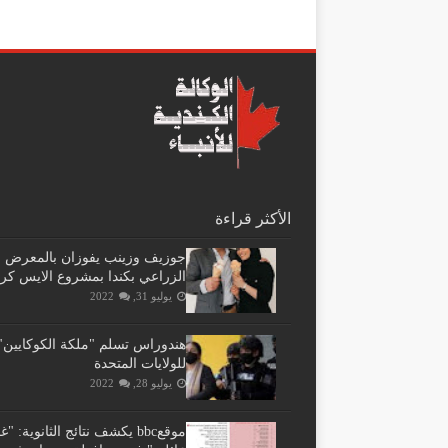
الأكثر قراءة
جوزيف وزينب يفوزان بالمعرض
الزراعي بكندا بمشروع الايس كر
يوليو 31, 2022
هندوراس تسلم "ملكة الكوكايين"
للولايات المتحدة
يوليو 28, 2022
موقعbbc يكشف نتائج الثانوية: 