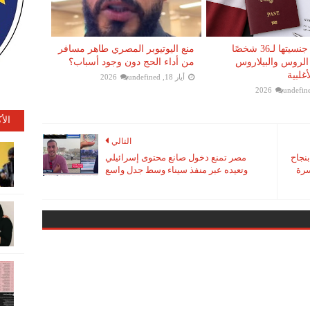
لاتفيا تمنح جنسيتها لـ36 شخصًا
منع اليوتيوبر المصري طاهر مسافر
 الروس والبيلاروس
من أداء الحج دون وجود أسباب؟
غلبية
أيار 18, 2026
undefined
undefin
الأ
التالي
بنجاح
مصر تمنع دخول صانع محتوى إسرائيلي
سرة
وتعيده عبر منفذ سيناء وسط جدل واسع