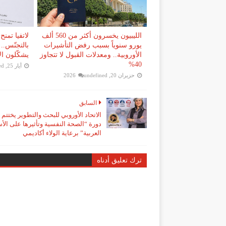
الليبيون يخسرون أكثر من 560 ألف
يورو سنوياً بسبب رفض التأشيرات
بالتجنّس..
الأوروبية.. ومعدلات القبول لا تتجاوز
يشكّلون الأ
40%
أيار 25, 2026
ed
حزيران 20, 2026
undefined
السابق
الاتحاد الأوروبي للبحث والتطوير يختتم 
دورة “الصحة النفسية وتأثيرها على الأ
العربية” برعاية الولاء أكاديمي
ترك تعليق أدناه