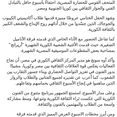
المتحف القومي للحضارة المصرية، احتفاءً بأسبوع حافل بالتبادل
الفني والحوار الثقافي بين كوريا الجنوبية ومصر.
وشهد الحفل الختامي عروضًا مميزة قدمها طلاب أكاديميتي الكيبوب
والجوجاك، الذين جسّدوا من خلال أدائهم روح الإبداع والشغف الكبير
بالثقافة الكورية.
كما تفاعل الحضور مع الأداء الخاص الذي قدمته فرقة الأناميل
الصغيرة، حيث قدمت الأغنية الشعبية الكورية الشهيرة "أريرانج"
بمصاحبة بعض المقطوعات الموسيقية المصرية الشهيرة.
وأكد أوه سونج هو مدير المركز الثقافي الكوري في مصر، أن نجاح
الفعاليات يعكس قوة العلاقات الثقافية بين مصر وكوريا، مشيدًا
بدور الفنون في تعزيز التواصل الحضاري وبناء جسور التقارب بين
الشعوب. كما أعرب عن تقديره لجميع الفنانين والطلاب والزوار
الذين ساهموا في إنجاح الأسبوع الثقافي بحماسهم وتفاعلهم.
وعلى مدار الأسبوع، استمتع الجمهور ببرنامج متنوع من الفنون
الكورية التي عكست ثراء الثقافة الكورية وتنوعها، وسط مشاركة
واسعة من الطلاب والمهتمين بالفنون والثقافة.
ومن أبرز محطات الاسبوع العرض المميز الذي قدمته فرقة