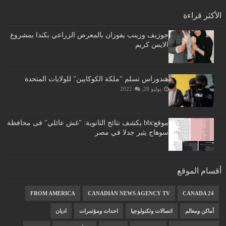
الأكثر قراءة
جوزيف وزينب يفوزان بالمعرض الزراعي بكندا بمشروع
الايس كريم
هندوراس تسلم "ملكة الكوكايين" للولايات المتحدة
يوليو 28, 2022
موقعbbc يكشف نتائج الثانوية: "غش عائلي" فى محافظة
سوهاج يثير جدلا في مصر
أقسام الموقع
FROM AMERICA
CANADIAN NEWS AGENCY TV
CANADA 24
أماكن ومعالم
اتصالات وتكنولوجيا
احداث ومؤتمرات
اديان