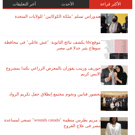
الأكثر قراءة
الأحدث
آخر التعليقات
هندوراس تسلم "ملكة الكوكايين" للولايات المتحدة
موقعbbc يكشف نتائج الثانوية: "غش عائلي" فى محافظة
سوهاج يثير جدلا في مصر
جوزيف وزينب يفوزان بالمعرض الزراعي بكندا بمشروع
الايس كريم
بحضور فنانين ونجوم مجتمع إنطلاق حفل تكريم الرواد
د.مريم بطرس:منظمة "wounds canada" تسعى لمساعدة
مصر فى علاج القروح