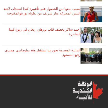
بسبب منعها من الحصول على تأشيرة كندا انسحاب لاعبة ​
التنس​ المصريّة ​ميار شريف​ من بطولة ​تورنتو​المفتوحة
احمد شاكر يخطف قلب نورهان ريحان فى ربوع فيينا
الساحرة
الجالية المصرية بجورجيا تستقبل وفد دبلوماسى مصرى
رفيع المستوى