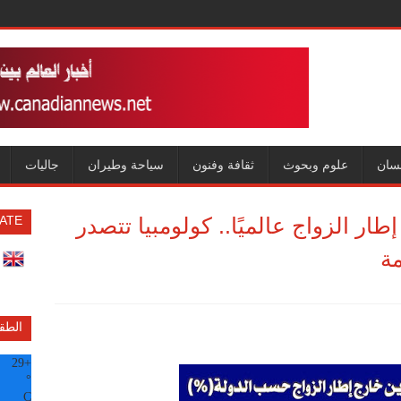
سان
علوم وبحوث
ثقافة وفنون
سياحة وطيران
جاليات
طار الزواج عالميًا.. كولومبيا تتصدر
ATE
مة
الطق
29
+
°
C