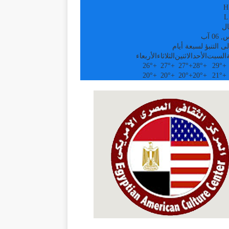
H
L
ال
0 آب
ى التنبؤ لسبعة أيام
السبت
الأحد
الاثنين
الثلاثاء
الأربعاء
26°
+
27°
+
27°
+
28°
+
29°
+
20°
+
20°
+
20°
+
20°
+
21°
+