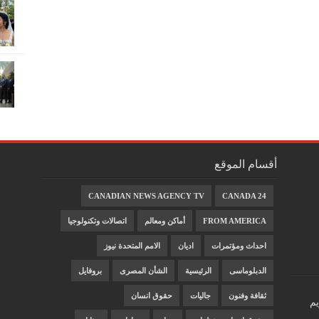
أقسام الموقع
CANADIAN NEWS AGENCY TV
CANADA 24
FROM AMERICA
أماكن ومعالم
اتصالات وتكنولوجيا
احداث ومؤتمرات
اديان
الامم المتحدة نيوز
الدبلوماسى
الرئيسية
الشأن المصرى
بروفايل
ثقافة وفنون
جاليات
حقوق انسان
يم