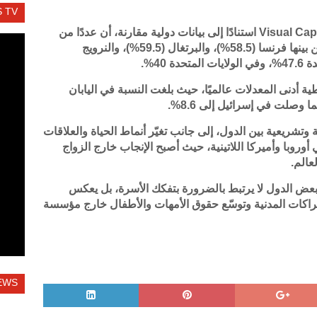
 TV
وأظهرت الإحصاءات، التي نشرها موقع Visual Capitalist استنادًا إلى بيانات دولية مقارنة، أن عددًا من
الدول الأوروبية سجّل أيضًا معدلات مرتفعة، من بينها فرنسا (58.5%)، والبرتغال (59.5%)، والنرويج
أدنى المعدلات عالميًا، حيث بلغت النسبة في اليابان
وتشريعية بين الدول، إلى جانب تغيّر أنماط الحياة والعلاقات
وروبا وأميركا اللاتينية، حيث أصبح الإنجاب خارج الزواج
عالم.
عض الدول لا يرتبط بالضرورة بتفكك الأسرة، بل يعكس
لشراكات المدنية وتوسّع حقوق الأمهات والأطفال خارج مؤسسة
EWS