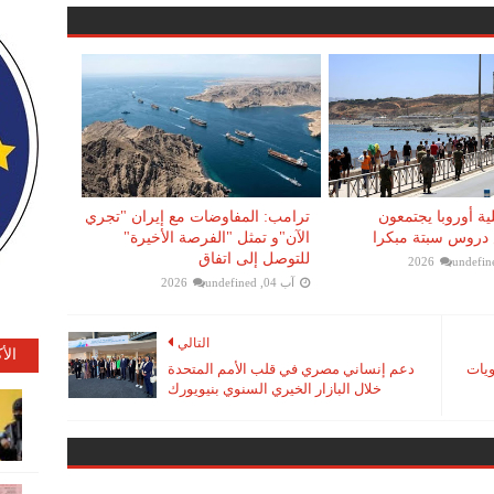
ية أوروبا يجتمعون
ترامب: المفاوضات مع إيران "تجري
دروس سبتة مبكرا
الآن"و تمثل "الفرصة الأخيرة"
للتوصل إلى اتفاق
undefin
آب 04, 2026
undefined
التالي
الأ
ويات
دعم إنساني مصري في قلب الأمم المتحدة
خلال البازار الخيري السنوي بنيويورك