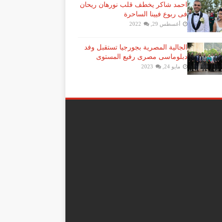
احمد شاكر يخطف قلب نورهان ريحان
فى ربوع فيينا الساحرة
أغسطس 29, 2022
الجالية المصرية بجورجيا تستقبل وفد
دبلوماسى مصرى رفيع المستوى
مايو 24, 2023