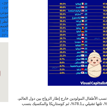
:
+
29°
:
+
19°
مونتري
الخميس, 6
أنظر إل
الجمعة
31°
+
21°
+
سب الأطفال المولودين خارج إطار الزواج بين دول العالم،
حيث تصدّرت كولومبيا القائمة بنسبة بلغت 87%، تلتها تشيلي بـ78.1%، ثم كوستاريكا والمكسيك بنسب