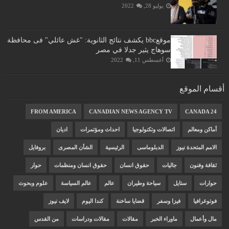
يوليو 28, 2022
موقعbbc يكشف نتائج الثانوية: "غش عائلي" فى محافظة
سوهاج يثير جدلا في مصر
أغسطس 11, 2022
أقسام الموقع
FROM AMERICA
CANADIAN NEWS AGENCY TV
CANADA 24
أماكن ومعالم
اتصالات وتكنولوجيا
احداث ومؤتمرات
اديان
الامم المتحدة نيوز
الدبلوماسى
الرئيسية
الشأن المصرى
بروفايل
ثقافة وفنون
جاليات
حقوق انسان
حقوق انسان ومنظمات
حوار
حوارات
ستايل
سياحة وطيران
عالم
عالم السياسة
علوم وبحوث
فوتوغرافيا
فيزا وسفر
قضايا ساخنة
كندا اليوم
لايف نيوز
مال وأعمال
ماوراء الخبر
مقالات
مقالات ودراسات
من القدس