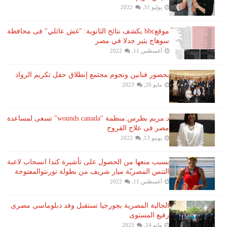
يوليو 31, 2022
موقعbbc يكشف نتائج الثانوية: "غش عائلي" فى محافظة
سوهاج يثير جدلا في مصر
أغسطس 11, 2022
بحضور فنانين ونجوم مجتمع إنطلاق حفل تكريم الرواد
مايو 26, 2023
د.مريم بطرس:منظمة "wounds canada" تسعى لمساعدة
مصر فى علاج القروح
يونيو 13, 2022
بسبب منعها من الحصول على تأشيرة كندا انسحاب لاعبة ​
التنس​ المصريّة ​ميار شريف​ من بطولة ​تورنتو​المفتوحة
أغسطس 11, 2022
الجالية المصرية بجورجيا تستقبل وفد دبلوماسى مصرى
رفيع المستوى
مايو 24, 2023