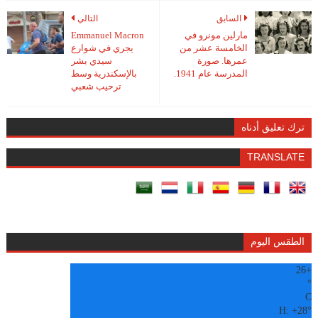
السابق
التالي
مارلين مونرو في
Emmanuel Macron
الخامسة عشر من
يجري في شوارع
عمرها. صورة
سيدي بشر
المدرسة عام 1941.
بالإسكندرية وسط
ترحيب شعبي
ترك تعليق أدناه
TRANSLATE
الطقس اليوم
26
+
°
C
H:
+
28°