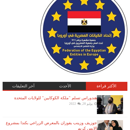
الأكثر قراءة
الأحدث
آخر التعليقات
هندوراس تسلم "ملكة الكوكايين" للولايات المتحدة
يوليو 28, 2022
جوزيف وزينب يفوزان بالمعرض الزراعي بكندا بمشروع
الايس كريم