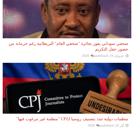
صحفي سوداني يفوز بجائزة "صحفي العام" البريطانية رغم حرمانه من
حضور حفل التكريم
حزيران 19, 2026
undefined
منظمات دولية تندد بتصنيف روسيا لـCPJ “منظمة غير مرغوب فيها”
أيار 26, 2026
undefined