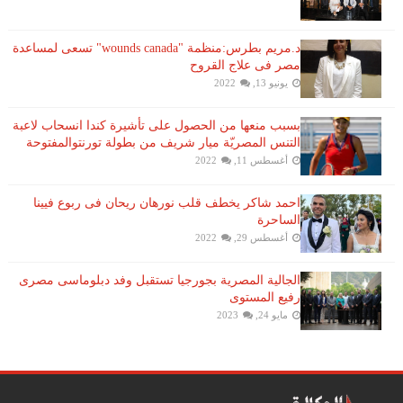
د.مريم بطرس:منظمة "wounds canada" تسعى لمساعدة
مصر فى علاج القروح
يونيو 13, 2022
بسبب منعها من الحصول على تأشيرة كندا انسحاب لاعبة ​
التنس​ المصريّة ​ميار شريف​ من بطولة ​تورنتو​المفتوحة
أغسطس 11, 2022
احمد شاكر يخطف قلب نورهان ريحان فى ربوع فيينا
الساحرة
أغسطس 29, 2022
الجالية المصرية بجورجيا تستقبل وفد دبلوماسى مصرى
رفيع المستوى
مايو 24, 2023