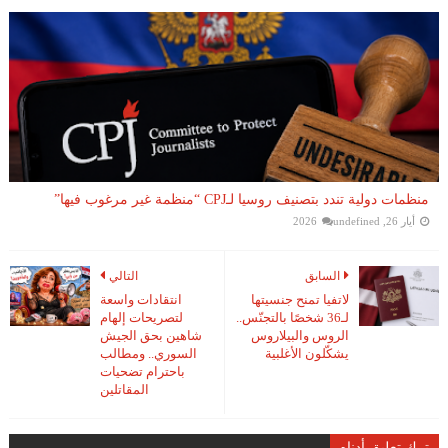
منظمات دولية تندد بتصنيف روسيا لـCPJ “منظمة غير مرغوب فيها”
أيار 26, 2026
undefined
السابق
التالي
لاتفيا تمنح جنسيتها
انتقادات واسعة
لـ36 شخصًا بالتجنّس..
لتصريحات إلهام
الروس والبيلاروس
شاهين بحق الجيش
يشكّلون الأغلبية
السوري.. ومطالب
باحترام تضحيات
المقاتلين
ترك تعليق أدناه