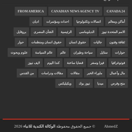
FROM AMERICA
CANADIAN NEWS AGENCY TV
CANADA 24
أماكن ومعالم
اتصالات وتكنولوجيا
احداث ومؤتمرات
اديان
الامم المتحدة نيوز
الدبلوماسى
الرئيسية
الشأن المصرى
بروفايل
ثقافة وفنون
جاليات
حقوق انسان
حقوق انسان ومنظمات
حوار
حوارات
ستايل
سياحة وطيران
عالم
عالم السياسة
علوم وبحوث
فوتوغرافيا
فيزا وسفر
قضايا ساخنة
كندا اليوم
لايف نيوز
مال وأعمال
ماوراء الخبر
مقالات
مقالات ودراسات
من القدس
منح وفرص
ميديا
نيوز بوك
ويكيليكس
AhmedZ
© جميع الحقوق محفوظة
الوكالة الكندية للانباء
2026