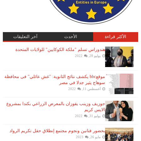
الأكثر قراءة
الأحدث
آخر التعليقات
هندوراس تسلم "ملكة الكوكايين" للولايات المتحدة
يوليو 28, 2022
موقعbbc يكشف نتائج الثانوية: "غش عائلي" فى محافظة
سوهاج يثير جدلا في مصر
أغسطس 11, 2022
جوزيف وزينب يفوزان بالمعرض الزراعي بكندا بمشروع
الايس كريم
يوليو 31, 2022
بحضور فنانين ونجوم مجتمع إنطلاق حفل تكريم الرواد
مايو 26, 2023