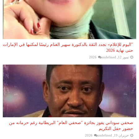
"اليوم للإعلام» تجدد الثقة بالدكتورة سهير الغنام رئيسًا لمكتبها في الإمارات
حتى نهاية 2026
تموز 12, 2026
undefined
صحفي سوداني يفوز بجائزة "صحفي العام" البريطانية رغم حرمانه من
حضور حفل التكريم
حزيران 19, 2026
undefined