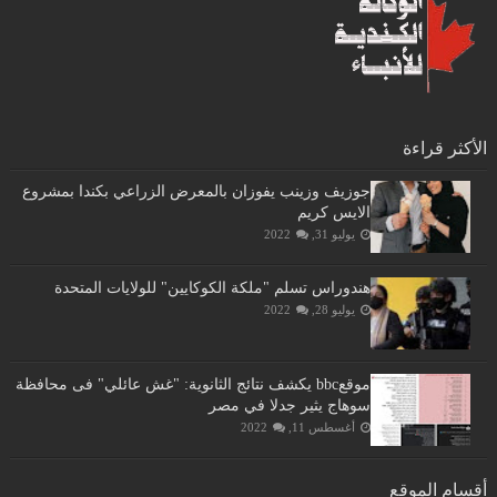
الأكثر قراءة
جوزيف وزينب يفوزان بالمعرض الزراعي بكندا بمشروع
الايس كريم
يوليو 31, 2022
هندوراس تسلم "ملكة الكوكايين" للولايات المتحدة
يوليو 28, 2022
موقعbbc يكشف نتائج الثانوية: "غش عائلي" فى محافظة
سوهاج يثير جدلا في مصر
أغسطس 11, 2022
أقسام الموقع