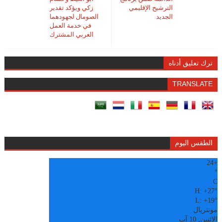
الترشيح الإقليمي
زكي ويؤكد تقدير
الجديد
الصومال لجهودهما
في خدمة العمل
العربي المشترك
ترك تعليق أدناه
TRANSLATE
الطقس اليوم
24
+
°
C
H:
+
27°
L:
+
19°
مونتريال
الاثنين, 10 آب