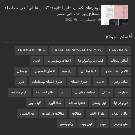
موقعbbc يكشف نتائج الثانوية: "غش عائلي" فى محافظة
سوهاج يثير جدلا في مصر
أغسطس 11, 2022
أقسام الموقع
FROM AMERICA
CANADIAN NEWS AGENCY TV
CANADA 24
أماكن ومعالم
اتصالات وتكنولوجيا
احداث ومؤتمرات
اديان
الامم المتحدة نيوز
الدبلوماسى
الرئيسية
الشأن المصرى
بروفايل
ثقافة وفنون
جاليات
حقوق انسان
حقوق انسان ومنظمات
حوار
حوارات
ستايل
سياحة وطيران
عالم
عالم السياسة
علوم وبحوث
فوتوغرافيا
فيزا وسفر
قضايا ساخنة
كندا اليوم
لايف نيوز
مال وأعمال
ماوراء الخبر
مقالات
مقالات ودراسات
من القدس
منح وفرص
ميديا
نيوز بوك
ويكيليكس