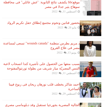
موقعbbc يكشف نتائج الثانوية: "غش عائلي" فى محافظة
سوهاج يثير جدلا في مصر
أغسطس 11, 2022
بحضور فنانين ونجوم مجتمع إنطلاق حفل تكريم الرواد
مايو 26, 2023
د.مريم بطرس:منظمة "wounds canada" تسعى لمساعدة
مصر فى علاج القروح
يونيو 13, 2022
بسبب منعها من الحصول على تأشيرة كندا انسحاب لاعبة ​
التنس​ المصريّة ​ميار شريف​ من بطولة ​تورنتو​المفتوحة
أغسطس 11, 2022
احمد شاكر يخطف قلب نورهان ريحان فى ربوع فيينا
الساحرة
أغسطس 29, 2022
الجالية المصرية بجورجيا تستقبل وفد دبلوماسى مصرى