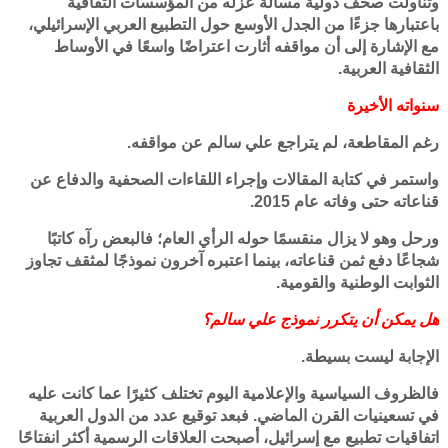
وتناولت صحف دولية مسألة عزله من المؤسسات الثقافية
باعتبارها جزءًا من الجدل الأوسع حول التطبيع العربي الإسرائيلي،
مع الإشارة إلى أن مواقفه أثارت اعتراضًا واسعًا في الأوساط
الثقافية العربية.
سنواته الأخيرة
رغم المقاطعة، لم يتراجع علي سالم عن مواقفه.
واستمر في كتابة المقالات وإجراء اللقاءات الصحفية والدفاع عن
قناعاته حتى وفاته عام 2015.
ورحل وهو لا يزال منقسمًا حوله الرأي العام؛ فالبعض رآه كاتبًا
شجاعًا دفع ثمن قناعاته، بينما اعتبره آخرون نموذجًا لمثقف تجاوز
الثوابت الوطنية والقومية.
هل يمكن أن يتكرر نموذج علي سالم؟
الإجابة ليست بسيطة.
فالظروف السياسية والإعلامية اليوم تختلف كثيرًا عما كانت عليه
في تسعينيات القرن الماضي. فبعد توقيع عدد من الدول العربية
اتفاقيات تطبيع مع إسرائيل، أصبحت العلاقات الرسمية أكثر انفتاحًا