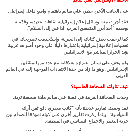
الاحتفاء الإسرائيلي بعلي سالم
على الجانب الآخر، حظي علي سالم باهتمام واسع داخل إسرائيل.
فقد أجرت معه وسائل إعلام إسرائيلية لقاءات عديدة، وقدّمته
بوصفه "أحد أبرز المثقفين العرب الداعين إلى السلام".
كما تُرجمت بعض كتاباته إلى العبرية، واستُخدمت تصريحاته في
تغطيات إعلامية إسرائيلية باعتبارها دليلًا على وجود أصوات عربية
تؤيد الحوار المباشر مع الإسرائيليين.
ولم يخفِ علي سالم اعتزازه بعلاقاته مع عدد من المثقفين
الإسرائيليين، وهو ما زاد من حدة الانتقادات الموجهة إليه في العالم
العربي.
كيف تناولته الصحافة العالمية؟
وجدت الصحافة الغربية في قصة علي سالم مادة صحفية ثرية.
فقد وصفته تقارير عديدة بأنه "كاتب مصري دفع ثمن آرائه
السياسية"، بينما ركزت تقارير أخرى على كونه نموذجًا للصدام بين
حرية التعبير والإجماع السياسي في المنطقة.