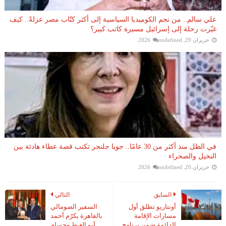
علي سالم.. من نجم الكوميديا السياسية إلى أكثر كتّاب مصر عزلةً.. كيف
غيّرت رحلة إلى إسرائيل مسيرة كاتب كبير؟
حزيران 29, 2026
undefined
في الظل منذ أكثر من 30 عامًا.. جويا جلنجر تكتب قصة عطاء هادئة بين
النخيل والصحراء
حزيران 20, 2026
undefined
السابق
التالي
أونتاريو تطلق أول
السفير الصومالي
مسارات الإقامة
بالقاهرة يكرّم أحمد
الدائمة ضمن برنامج
أبو الغيط وحسام