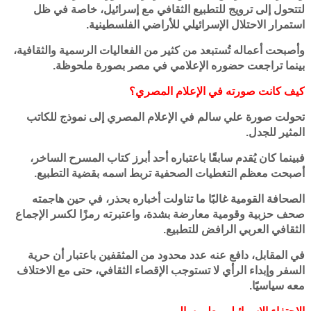
لتتحول إلى ترويج للتطبيع الثقافي مع إسرائيل، خاصة في ظل
استمرار الاحتلال الإسرائيلي للأراضي الفلسطينية.
وأصبحت أعماله تُستبعد من كثير من الفعاليات الرسمية والثقافية،
بينما تراجعت حضوره الإعلامي في مصر بصورة ملحوظة.
كيف كانت صورته في الإعلام المصري؟
تحولت صورة علي سالم في الإعلام المصري إلى نموذج للكاتب
المثير للجدل.
فبينما كان يُقدم سابقًا باعتباره أحد أبرز كتاب المسرح الساخر،
أصبحت معظم التغطيات الصحفية تربط اسمه بقضية التطبيع.
الصحافة القومية غالبًا ما تناولت أخباره بحذر، في حين هاجمته
صحف حزبية وقومية معارضة بشدة، واعتبرته رمزًا لكسر الإجماع
الثقافي العربي الرافض للتطبيع.
في المقابل، دافع عنه عدد محدود من المثقفين باعتبار أن حرية
السفر وإبداء الرأي لا تستوجب الإقصاء الثقافي، حتى مع الاختلاف
معه سياسيًا.