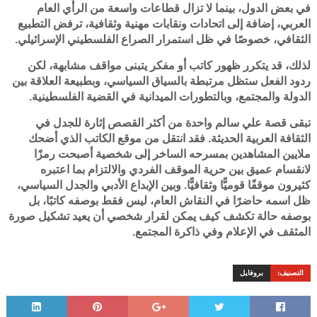
في بعض الدول، بينما لا تزال قطاعات واسعة من الرأي العام
العربي، إضافة إلى اتحادات ونقابات مهنية وثقافية، ترفض التطبيع
الثقافي، خصوصًا في ظل استمرار الصراع الفلسطيني الإسرائيلي.
لذلك، قد يتكرر ظهور كاتب أو مفكر يتبنى مواقف مشابهة، لكن
ردود الفعل ستظل مرتبطة بالسياق السياسي، وبطبيعة العلاقة بين
الدولة والمجتمع، وبالتطورات الميدانية في القضية الفلسطينية.
تبقى قصة علي سالم واحدة من أكثر القصص إثارة للجدل في
الثقافة العربية الحديثة. فقد انتقل من موقع الكاتب الذي أضحك
ملايين المشاهدين بمسرحه الساخر إلى شخصية أصبحت رمزًا
لانقسام عميق بين حرية الموقف الفردي والالتزام بما اعتبره
كثيرون موقفًا قوميًّا وثقافيًّا. وبين الإبداع الأدبي والجدل السياسي،
ظل اسمه حاضرًا في النقاش العام، ليس فقط بوصفه كاتبًا، بل
بوصفه حالة تكشف كيف يمكن لقرار شخصي أن يعيد تشكيل صورة
المثقف في الإعلام وفي ذاكرة المجتمع.
التصنيف:
بروفايل