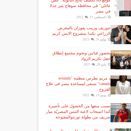
موقعbbc يكشف نتائج الثانوية: "غش
عائلي" فى محافظة سوهاج يثير جدلا
في مصر
أغسطس 11, 2022
جوزيف وزينب يفوزان بالمعرض
الزراعي بكندا بمشروع الايس كريم
يوليو 31, 2022
بحضور فنانين ونجوم مجتمع إنطلاق
حفل تكريم الرواد
مايو 26, 2023
د.مريم بطرس:منظمة "wounds
canada" تسعى لمساعدة مصر فى علاج
القروح
يونيو 13, 2022
بسبب منعها من الحصول على تأشيرة
كندا انسحاب لاعبة ​التنس​ المصريّة ​ميار
شريف​ من بطولة ​تورنتو​المفتوحة