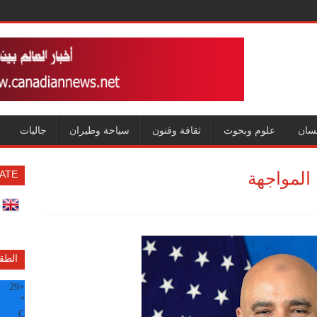
سان
علوم وبحوث
ثقافة وفنون
سياحة وطيران
جاليات
المواجهة
ATE
الطق
29
+
°
C