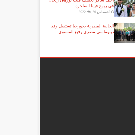
احمد شاكر يخطف قلب نورهان ريحان
فى ربوع فيينا الساحرة
أغسطس 29, 2022
الجالية المصرية بجورجيا تستقبل وفد
دبلوماسى مصرى رفيع المستوى