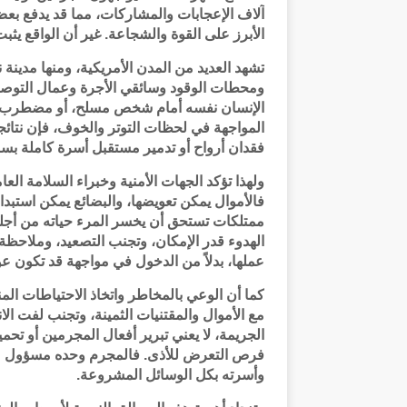
آلاف الإعجابات والمشاركات، مما قد يدفع بعض 
الأبرز على القوة والشجاعة. غير أن الواقع يثب
تشهد العديد من المدن الأمريكية، ومنها مدينة 
ومحطات الوقود وسائقي الأجرة وعمال التوصي
الإنسان نفسه أمام شخص مسلح، أو مضطرب نفسيً
المواجهة في لحظات التوتر والخوف، فإن نتائج
فقدان أرواح أو تدمير مستقبل أسرة كاملة بسبب
ولهذا تؤكد الجهات الأمنية وخبراء السلامة العا
فالأموال يمكن تعويضها، والبضائع يمكن استبدال
ممتلكات تستحق أن يخسر المرء حياته من أجل
الهدوء قدر الإمكان، وتجنب التصعيد، وملاحظة 
عملها، بدلاً من الدخول في مواجهة قد تكون عو
كما أن الوعي بالمخاطر واتخاذ الاحتياطات الم
مع الأموال والمقتنيات الثمينة، وتجنب لفت الا
الجريمة، لا يعني تبرير أفعال المجرمين أو تح
فرص التعرض للأذى. فالمجرم وحده مسؤول عن 
وأسرته بكل الوسائل المشروعة.