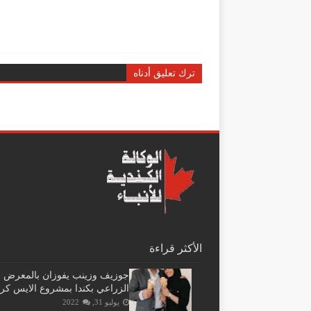
ترك تعليق أدناه
الأكثر قراءة
جوزيف وزينب يفوزان بالمعرض
الزراعي بكندا بمشروع الايس كر
يوليو 31, 2022