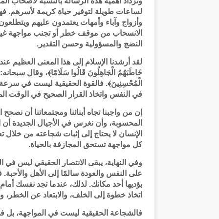
وتزداد أهمية هذه الرسالة بالنسبة لأصحاب ال
لساعات طويلة لتوفير حياة كريمة لأسرهم. فه
وأزواج وآباء وأمهات يعتمدون عليهم ويتطلعون
الانسحاب من موقف خطر أو تجنب مواجهة غير ضرو
النضج والمسؤولية وحسن التقدير.
لقد أرشدنا الإسلام إلى هذا المعنى العظيم عند
خَاطَبَهُمُ الْجَاهِلُونَ قَالُوا سَلَامًا﴾، وقال سبحانه: ﴿وَال
الْمُحْسِنِينَ﴾. فالقوة الحقيقية ليست في سرع
في النفس واتخاذ القرار الصحيح في الوقت ال
إن من واجبنا تجاه أبنائنا ومجتمعاتنا أن نصحح
المحسوبة، وأن نغرس في الأجيال الجديدة أن 
الإنسان لا يحتاج إلى إثبات شجاعته من خلال
كل مواجهة تستحق المجازفة بالحياة.
وفي النهاية، يبقى الانتصار الحقيقي ليس في 
على النفس والعودة سالمًا إلى الأهل والأحبة
يؤديها أحد مكانك. لذلك، عندما تجد نفسك أ
اتخاذ خطوة إلى الخلف، والابتعاد عن الخطر،
فالشجاعة الحقيقية ليست في المواجهة، بل في 