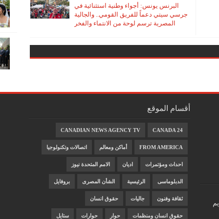
البرنس يونس: أجواء وطنية استثنائية في
جرسي سيتي دعماً للفريق القومي.. والجالية
المصرية ترسم لوحة من الانتماء والفخر
أقسام الموقع
CANADIAN NEWS AGENCY TV
CANADA 24
FROM AMERICA
أماكن ومعالم
اتصالات وتكنولوجيا
احداث ومؤتمرات
اديان
الامم المتحدة نيوز
الدبلوماسى
الرئيسية
الشأن المصرى
بروفايل
ثقافة وفنون
جاليات
حقوق انسان
يم
حقوق انسان ومنظمات
حوار
حوارات
ستايل