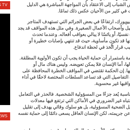
الشباب إلى الاعتقاد بأن المواجهة المباشرة هي الدليل
 TV
ت في كثير من الأحيان عكس ذلك تمامًا.
نيويورك، ارتفاعًا في بعض الجرائم التي تستهدف المتاجر
ل وأصحاب الأعمال الصغيرة. وفي مثل هذه المواقف قد يجد
ا، أو يائسًا لا يبالي بعواقب أفعاله. وعندما تحدث
ها قد تكون مأساوية، حيث قد تنتهي بإصابات خطيرة أو
 قرار اتُّخذ في لحظة اندفاع.
مة باستمرار أن حماية الحياة يجب أن تكون الأولوية المطلقة.
ها، أما الإنسان فلا يمكن تعويضه. وليس هناك مال أو
ها. إن الحكمة تقتضي في المواقف الخطرة المحافظة على
التفاصيل التي قد تساعد السلطات المختصة لاحقًا في أداء
اقبها غير محسوبة.
ناسبة يُعد جزءًا من المسؤولية الشخصية. فالحذر في التعامل
نتباه غير الضروري في الأماكن التي ترتفع فيها معدلات
ميل الضحية المسؤولية، بل هو سلوك وقائي يهدف إلى تقليل
جريمته، لكن الإنسان العاقل يسعى دائمًا إلى حماية نفسه
EWS