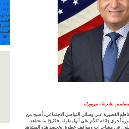
:
+
31°
:
+
21°
مونتري
الجمعة, 07
أنظر إل
السبت
30°
+
21°
+
لمسلمين بشرطة نيويورك
قاطع القصيرة على وسائل التواصل الاجتماعي، أصبح من
أخرى زائفة تُقدَّم على أنها بطولة. فكثيرًا ما نشاهد
دخلون في مشاجرات ومواقف خطرة، وتحصد هذه المشاهد