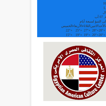
H
L
ال
 آب
ى التنبؤ لسبعة أيام
الأحد
الاثنين
الثلاثاء
الأربعاء
الخميس
22°
+
25°
+
27°
+
28°
+
28°
+
15°
+
19°
+
19°
+
20°
+
20°
+