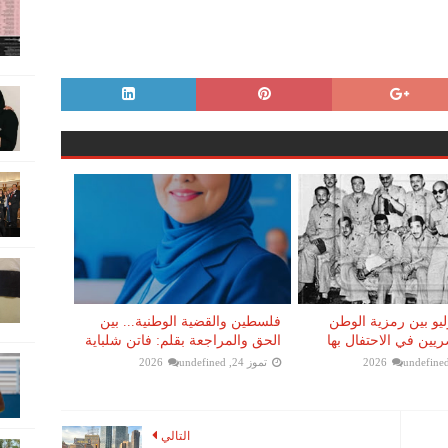
 23 يوليو بين رمزية الوطن
فلسطين والقضية الوطنية... بين
يين في الاحتفال بها
الحق والمراجعة بقلم: فاتن شلباية
undefine
تموز 24, 2026
undefined
التالي