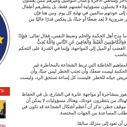
متاجر وسائقي الأجرة وعمال التوصيل وغيرهم ممن يعملون
ؤلاء لا يحملون مسؤولية أنفسهم فقط، بل ينتظرهم أطفال
 إلى عودتهم سالمين في نهاية كل يوم. ومن هنا فإن
رية لا يُعد ضعفًا أو جبنًا، بل يعكس قدرًا عاليًا من
ما مدح أهل الحكمة والحلم وضبط النفس، فقال تعالى: ﴿وَإِذَا
ْكَاظِمِينَ الْغَيْظَ وَالْعَافِينَ عَنِ النَّاسِ وَاللَّهُ يُحِبُّ
ة الغضب أو الميل إلى المواجهة، وإنما في القدرة على التحكم
مناسب.
 المفاهيم الخاطئة التي تربط الشجاعة بالمخاطرة غير
الحكمة ليست ضعفًا، وأن تجنب الخطر ليس جبنًا، وأن
 تعريض حياته للخطر. فليست كل إساءة تستحق الرد، وليست
الأ
الفوز بمشاجرة أو مواجهة عابرة في الشارع، بل في الحفاظ
. فهناك من ينتظرون عودتك، وهناك مسؤوليات لا يمكن أن
مام موقف خطر، تذكر أن أعظم أشكال الشجاعة قد تكون في
 وطلب المساعدة من الجهات المختصة.
أن تعود إلى منزلك سالمًا.