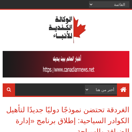
الغردقة تحتضن نموذجًا دوليًا جديدًا لتأهيل
الكوادر السياحية: إطلاق برنامج «إدارة
الضيافة والسياحة