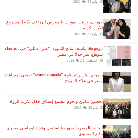
يوليو 28, 2022
جوزيف وزينب يفوزان بالمعرض الزراعي بكندا بمشروع
الايس كريم
يوليو 31, 2022
موقعbbc يكشف نتائج الثانوية: "غش عائلي" فى محافظة
سوهاج يثير جدلا في مصر
أغسطس 11, 2022
د.مريم بطرس:منظمة "wounds canada" تسعى لمساعدة
مصر فى علاج القروح
بحضور فنانين ونجوم مجتمع إنطلاق حفل تكريم الرواد
مايو 26, 2023
الجالية المصرية بجورجيا تستقبل وفد دبلوماسى مصرى
رفيع المستوى