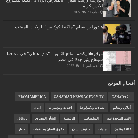
جوزيف وزينب يفوزان بالمعرض الزراعي بكندا بمشروع
الايس كريم
يوليو 31, 2022
هندوراس تسلم "ملكة الكوكايين" للولايات المتحدة
موقعbbc يكشف نتائج الثانوية: "غش عائلي" فى محافظة
سوهاج يثير جدلا في مصر
أغسطس 11, 2022
أقسام الموقع
FROM AMERICA
CANADIAN NEWS AGENCY TV
CANADA 24
أماكن ومعالم
اتصالات وتكنولوجيا
احداث ومؤتمرات
اديان
الامم المتحدة نيوز
الدبلوماسى
الرئيسية
الشأن المصرى
بروفايل
ثقافة وفنون
جاليات
حقوق انسان
حقوق انسان ومنظمات
حوار