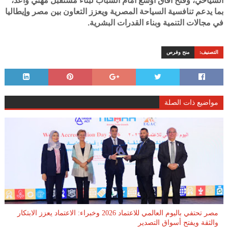
السياحي، وفتح آفاق أوسع أمام الشباب لبناء مستقبل مهني واعد،
بما يدعم تنافسية السياحة المصرية ويعزز التعاون بين مصر وإيطاليا
في مجالات التنمية وبناء القدرات البشرية.
التصنيف:
منح وفرص
مواضيع ذات الصلة
مصر تحتفي باليوم العالمي للاعتماد 2026 وخبراء: الاعتماد يعزز الابتكار
والثقة ويفتح أسواق التصدير