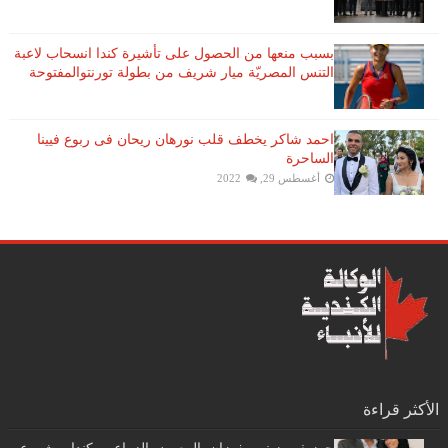
بسبب منعها من الحصول على تأشيرة كندا انسحاب لاعبة ​
التنس​ المصريّة ​ميار شريف​ من بطولة ​تورنتو​المفتوحة
احمد شاكر يخطف قلب نورهان ريحان فى ربوع فيينا
الساحرة
أغسطس 29, 2022
الأكثر قراءة