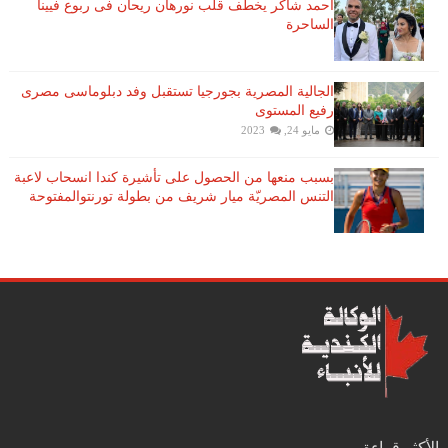
احمد شاكر يخطف قلب نورهان ريحان فى ربوع فيينا
الساحرة
الجالية المصرية بجورجيا تستقبل وفد دبلوماسى مصرى
رفيع المستوى
مايو 24, 2023
بسبب منعها من الحصول على تأشيرة كندا انسحاب لاعبة ​
التنس​ المصريّة ​ميار شريف​ من بطولة ​تورنتو​المفتوحة
الأكثر قراءة