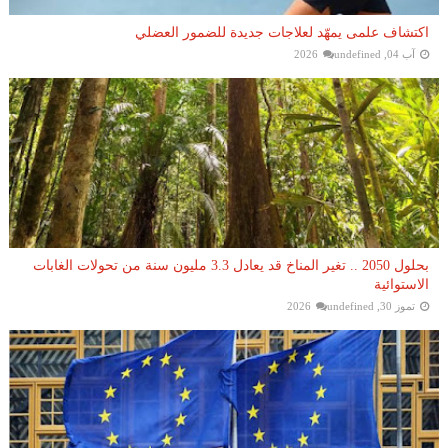
اكتشاف علمى يمهّد لعلاجات جديدة للضمور العضلي
آب 04, 2026
undefined
بحلول 2050 .. تغير المناخ قد يعادل 3.3 مليون سنة من تحولات الغابات
الاستوائية
تموز 30, 2026
undefined