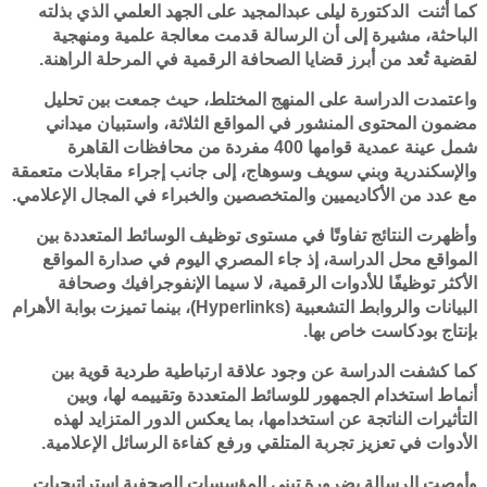
كما أثنت الدكتورة ليلى عبدالمجيد على الجهد العلمي الذي بذلته
الباحثة، مشيرة إلى أن الرسالة قدمت معالجة علمية ومنهجية
لقضية تُعد من أبرز قضايا الصحافة الرقمية في المرحلة الراهنة.
واعتمدت الدراسة على المنهج المختلط، حيث جمعت بين تحليل
مضمون المحتوى المنشور في المواقع الثلاثة، واستبيان ميداني
شمل عينة عمدية قوامها 400 مفردة من محافظات القاهرة
والإسكندرية وبني سويف وسوهاج، إلى جانب إجراء مقابلات متعمقة
مع عدد من الأكاديميين والمتخصصين والخبراء في المجال الإعلامي.
وأظهرت النتائج تفاوتًا في مستوى توظيف الوسائط المتعددة بين
المواقع محل الدراسة، إذ جاء المصري اليوم في صدارة المواقع
الأكثر توظيفًا للأدوات الرقمية، لا سيما الإنفوجرافيك وصحافة
البيانات والروابط التشعبية (Hyperlinks)، بينما تميزت بوابة الأهرام
بإنتاج بودكاست خاص بها.
كما كشفت الدراسة عن وجود علاقة ارتباطية طردية قوية بين
أنماط استخدام الجمهور للوسائط المتعددة وتقييمه لها، وبين
التأثيرات الناتجة عن استخدامها، بما يعكس الدور المتزايد لهذه
الأدوات في تعزيز تجربة المتلقي ورفع كفاءة الرسائل الإعلامية.
وأوصت الرسالة بضرورة تبني المؤسسات الصحفية استراتيجيات