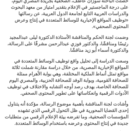
حصلت الباحثة سوزان عاطف، الصحفية بجريدة المصري اليوم،
على درجة الماجستير في الإعلام بتقدير امتياز من معهد البحوث
والدراسات العربية التابع لجامعة الدول العربية، عن رسالتها
«توظيف المواقع الإخبارية للوسائط المتعددة في إنتاج وعرض
المحتوى الصحفي».
وضمت لجنة الحكم والمناقشة الأستاذة الدكتورة ليلى عبدالمجيد
رئيسًا ومناقشًا، والدكتور فوزي عبدالرحمن مشرفًا على الرسالة،
والدكتورة أسماء أبو زيد مناقشًا.
وسعت الدراسة إلى تحليل واقع توظيف الوسائط المتعددة في
المواقع الإخبارية المصرية، من خلال دراسة مقارنة شملت ثلاثة
مواقع تمثل أنماط الملكية المختلفة، وهي بوابة الأهرام ممثلة
للصحافة القومية، وبوابة الوفد للصحافة الحزبية، والمصري اليوم
للصحافة الخاصة، بهدف رصد أوجه التشابه والاختلاف في توظيف
الأدوات الرقمية وانعكاساتها على تطوير المحتوى الصحفي.
وأشادت لجنة المناقشة بأهمية موضوع الرسالة، مؤكدة أنه يتناول
إحدى القضايا المحورية في ظل التحول الرقمي الذي تشهده
المؤسسات الصحفية، وما تفرضه بيئة الإعلام الرقمي من متطلبات
جديدة في إنتاج المحتوى وعرضه باستخدام الوسائط المتعددة.