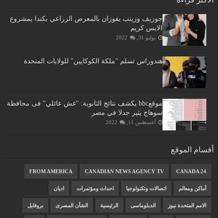
جوزيف وزينب يفوزان بالمعرض الزراعي بكندا بمشروع
الايس كريم
يوليو 31, 2022
هندوراس تسلم "ملكة الكوكايين" للولايات المتحدة
موقعbbc يكشف نتائج الثانوية: "غش عائلي" فى محافظة
سوهاج يثير جدلا في مصر
أغسطس 11, 2022
أقسام الموقع
FROM AMERICA
CANADIAN NEWS AGENCY TV
CANADA 24
أماكن ومعالم
اتصالات وتكنولوجيا
احداث ومؤتمرات
اديان
الامم المتحدة نيوز
الدبلوماسى
الرئيسية
الشأن المصرى
بروفايل