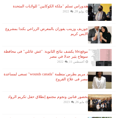
هندوراس تسلم "ملكة الكوكايين" للولايات المتحدة
يوليو 28, 2022
جوزيف وزينب يفوزان بالمعرض الزراعي بكندا بمشروع
الايس كريم
موقعbbc يكشف نتائج الثانوية: "غش عائلي" فى محافظة
سوهاج يثير جدلا في مصر
أغسطس 11, 2022
د.مريم بطرس:منظمة "wounds canada" تسعى لمساعدة
مصر فى علاج القروح
بحضور فنانين ونجوم مجتمع إنطلاق حفل تكريم الرواد
مايو 26, 2023