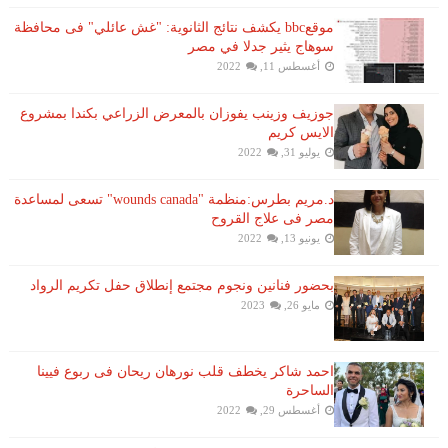
موقعbbc يكشف نتائج الثانوية: "غش عائلي" فى محافظة
سوهاج يثير جدلا في مصر
أغسطس 11, 2022
جوزيف وزينب يفوزان بالمعرض الزراعي بكندا بمشروع
الايس كريم
يوليو 31, 2022
د.مريم بطرس:منظمة "wounds canada" تسعى لمساعدة
مصر فى علاج القروح
يونيو 13, 2022
بحضور فنانين ونجوم مجتمع إنطلاق حفل تكريم الرواد
مايو 26, 2023
احمد شاكر يخطف قلب نورهان ريحان فى ربوع فيينا
الساحرة
أغسطس 29, 2022