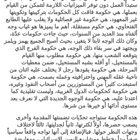
ستبدأ العمل دون توفر الميزانيات اللازمة لتتمكن من القيام
بعملها، هي حكومة فاقت كل الحكومات بتركيبتها وتكوينها
غير المعهود، هي حكومة غير فصائلية ولا يغلب عليها الطابع
الفتحاوي، هي حكوم مستقلة، أهم ما يميزها هو غياب وجه
ألفناه منذ العديد من السنوات، حيث جاءت حكومات عدّة،
وكان ذلك الوجه ثابتاً لا يتغير، بحيث أصبح الجميع يهمز ويلمز
ويجتهد في سر بقاء ذلك الوجه، هي حكومة الفرج الذي
يتوقعه الشعب منها، هي حكومة مطلوب منها القيام
بالمستحيل، أو أقله بشبه المستحيل، ضمن معطيات
المرحلة، هي حكومة يقودها رجل لا يختلف عليه اثنان من
ناحية عقله المهني واحترافيته وعمله بصمت، هي حكومة
استبعدت كثيراً من المستوزرين من أصحاب النفوذ وغيره،
هي حكومة كحكومات الدول الغربية، وليست تقليدية كما
اعتدنا عليه، هي حكومة الوجوه الجديدة التي لا نعرف بعد
مستوى أدائها أو خيرها من شرها.
هذه الحكومة ستواجه تحدّيات تضمنتها المقدمة وأخرى
يصعب حصرها، أولاً لكثرتها، ثانياً لجدليتها، ثالثاً لاختلاف
وجهات النظر حولها. فبالإضافة إلى أنها تواجه واقعاً سياسياً
صعباً يبدأ بخطط ومشاريع اليمين الإسرائيلي، ومعارضة