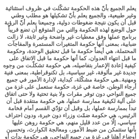
يعلم الجميع بأنّ هذه الحكومة تشكّلت في ظروف استثنائية
وغير طبيعية، والجميع يعلم بأنّ تشكيلها هو مطلب وطني
قبل أن يكون نتيجة ضغوطات دولية، وجميعنا يعلم أنّ الرؤية
حول الوضع لهذه الحكومة والتي من المتوقع أن تضع قريباً
برنامج عملها وفق معطيات غير واضحة وغير ثابتة، لا زالت
ضبابية، بمعنى أنها حكومة المتغيرات المستمرة والمفاجآت
المحتملة، هي أيضاً حكومة ما قبل تحقيق الوحدة، وحكومة
ما قبل انتهاء العدوان، كما أنها حكومة ما قبل الاتفاق على
كيفية إعادة الإعمار بتفاصيله، هي حكومة تشكلّـت من وجوه
جديدة غير مألوفة، غير سياسية، بل تكنوقراطية، بمعنى فنية
ومهنية..هي حكومة مشكّلة، كبداية، لإدارة الأمور في جميع
أرجاء الوطن، خاصة في غزة، حكومة ستعمل على غزة من
جميع النواحي دون توفر مقرات ولا بنية تحتية ولا حتى اتفاق
على آلية لكيفية ممارسة عملها، هي حكومة منتقدة قبل أن
تبدأ بممارسة عملها، بل وقبل أن تؤدّي القسم أمام فخامة
الرئيس، هي حكومة ضمّت وزراء دون خبرة، ودون احتراف
سياسي، إلّا من عدد قليل منهم، هي حكومة روهن عليها
بأنها ستتمكن من ضبط الأمور، ومعالجة الكوارث، وتحسين
أوضاع أهلنا في غزة من جميع النواحي، هي حكومة بدأت أو