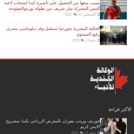
بسبب منعها من الحصول على تأشيرة كندا انسحاب لاعبة ​
التنس​ المصريّة ​ميار شريف​ من بطولة ​تورنتو​المفتوحة
أغسطس 11, 2022
الجالية المصرية بجورجيا تستقبل وفد دبلوماسى مصرى
رفيع المستوى
مايو 24, 2023
الأكثر قراءة
جوزيف وزينب يفوزان بالمعرض الزراعي بكندا بمشروع
الايس كريم
يوليو 31, 2022