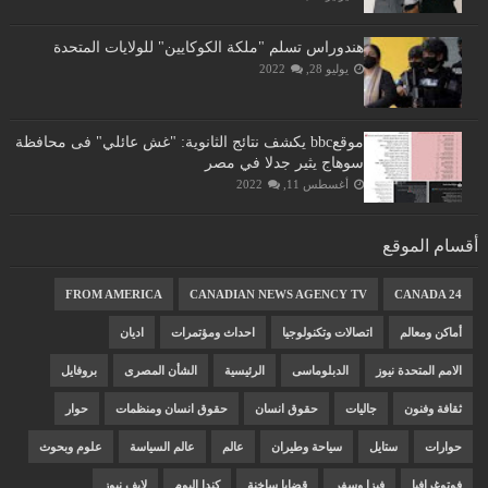
هندوراس تسلم "ملكة الكوكايين" للولايات المتحدة
يوليو 28, 2022
موقعbbc يكشف نتائج الثانوية: "غش عائلي" فى محافظة
سوهاج يثير جدلا في مصر
أغسطس 11, 2022
أقسام الموقع
FROM AMERICA
CANADIAN NEWS AGENCY TV
CANADA 24
أماكن ومعالم
اتصالات وتكنولوجيا
احداث ومؤتمرات
اديان
الامم المتحدة نيوز
الدبلوماسى
الرئيسية
الشأن المصرى
بروفايل
ثقافة وفنون
جاليات
حقوق انسان
حقوق انسان ومنظمات
حوار
حوارات
ستايل
سياحة وطيران
عالم
عالم السياسة
علوم وبحوث
فوتوغرافيا
فيزا وسفر
قضايا ساخنة
كندا اليوم
لايف نيوز