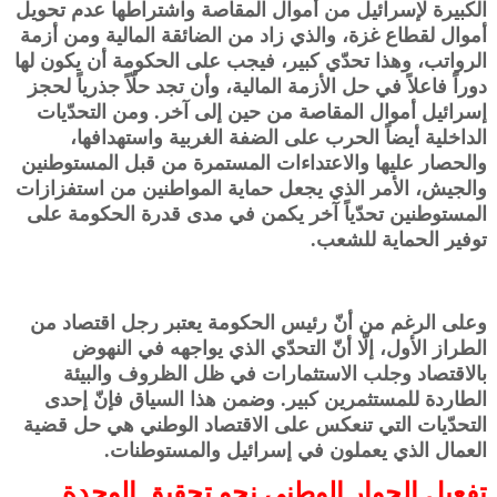
الكبيرة لإسرائيل من أموال المقاصة واشتراطها عدم تحويل
أموال لقطاع غزة، والذي زاد من الضائقة المالية ومن أزمة
الرواتب، وهذا تحدّي كبير، فيجب على الحكومة أن يكون لها
دوراً فاعلاً في حل الأزمة المالية، وأن تجد حلّاً جذرياً لحجز
إسرائيل أموال المقاصة من حين إلى آخر. ومن التحدّيات
الداخلية أيضاً الحرب على الضفة الغربية واستهدافها،
والحصار عليها والاعتداءات المستمرة من قبل المستوطنين
والجيش، الأمر الذي يجعل حماية المواطنين من استفزازات
المستوطنين تحدّياً آخر يكمن في مدى قدرة الحكومة على
توفير الحماية للشعب.
وعلى الرغم من أنّ رئيس الحكومة يعتبر رجل اقتصاد من
الطراز الأول، إلّا أنّ التحدّي الذي يواجهه في النهوض
بالاقتصاد وجلب الاستثمارات في ظل الظروف والبيئة
الطاردة للمستثمرين كبير. وضمن هذا السياق فإنّ إحدى
التحدّيات التي تنعكس على الاقتصاد الوطني هي حل قضية
العمال الذي يعملون في إسرائيل والمستوطنات.
تفعيل الحوار الوطني نحو تحقيق الوحدة