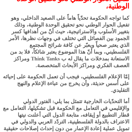
الوطنية،
كما تواجه الحكومة تحدّياً هاماً على الصعيد الداخلي، وهو
تفعيل الحوار الوطني نحو تحقيق الوحدة الوطنية، وذلك
بتغيير الأسلوب والاستراتيجية، حيث أنّ من أهدافها كسر
الجمود بين الفصائل التي تختلف في وجهات نظرها، الأمر
الذي يعتبر صحياً ويعبّر عن كافة شرائح المجتمع
الفلسطيني، وبما أنّ هذا الموضوع يعتبر شائكاً، فلا بد من
الاستعانة بمدخلات ما يقال له ب Think Tanks ومراكز
العصف الفكري ومراكز الأبحاث المتخصصة.
إمّا الإعلام الفلسطيني، فيجب أن تعمل الحكومة على إحيائه
على أسس حديثة، وأن يخرج من عباءة الإعلام والنهج
التقليدي.
أما التحدّيات الخارجية تتمثل بما يلي: الفتور الدولي
والإقليمي في التعامل مع الحكومة قبل تشكيلها، التعامل مع
قطار التطبيع أو إيقافه، متابعة الدول التي أعلنت نيتها
الاعتراف بالدولة الفلسطينية، التردّد العربي والدولي في
تمويل عملية إعادة الإعمار من دون إحداث إصلاحات حقيقية