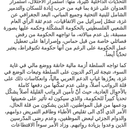
التحدّيات الداخلية كثيرة، منها: استمرار الاحتلال، استمرار
العدوان على غزة بما فيه من حرب إبادة للسكان والتدمير
الشامل للبنية التحتية وجميع المباني، البعد الجغرافي عن
غزة، تنصّل إسرائيل من الاتفاقيات، عدم ثقة الرأي العام
الشعبي الفلسطيني بالحكومة المشكّلة وحكمه عليها بصورة
مسبقة، بل عدم مبالاته، ما تواجهه الحكومة من رفض
فصائلي خاصة من قبل حماس، وإصراراها على تعطيل
عمل الحكومة على الرغم من أنها حكومة تكنوقراط، يعتبر
تحدّياً أيضاً.
كما تواجه السلطة أزمة مالية خانقة ووضع مالي في غاية
السوء، نتيجة لتراكم الديون على السلطة وتبعات الوضع في
غزة، يعزّزها غياب الدعم العربي مالياً، وانعكاسات ذلك على
قلة الرواتب أصلاً، وعلى عدم تمكّنها من دفعها كاملة
بالأحوال العادية، حيث أنّ تأمين الرواتب القليلة أصلاً يشكّل
تحدياً كبيراً للحكومة، والذي سيكون له تأثير على شعبيتها
ودعمها من قبل المواطنين، الذين يشكون من قلة الحال،
الأمر الذي أدّى الى تقليص الأطباء وطاقم التمريض دوامهم،
والدوام الجزئي لبعض الموظفين، وعدم رضى المدّرسين
الذين وعدوا بزيادة رواتبهم. وزاد الأمر سوءاً الاقتطاعات