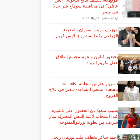
موقعbbc يكشف نتائج الثانوية: "غش
عائلي" فى محافظة سوهاج يثير جدلا
في مصر
أغسطس 11, 2022
جوزيف وزينب يفوزان بالمعرض
الزراعي بكندا بمشروع الايس كريم
بحضور فنانين ونجوم مجتمع إنطلاق
حفل تكريم الرواد
د.مريم بطرس:منظمة "wounds
canada" تسعى لمساعدة مصر فى علاج
القروح
بسبب منعها من الحصول على تأشيرة
كندا انسحاب لاعبة ​التنس​ المصريّة ​ميار
شريف​ من بطولة ​تورنتو​المفتوحة
احمد شاكر يخطف قلب نورهان ريحان