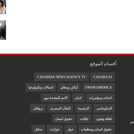
أقسام الموقع
CANADIAN NEWS AGENCY TV
CANADA 24
FROM AMERICA
أماكن ومعالم
اتصالات وتكنولوجيا
احداث ومؤتمرات
اديان
الامم المتحدة نيوز
الدبلوماسى
الرئيسية
الشأن المصرى
بروفايل
ثقافة وفنون
جاليات
حقوق انسان
يم
حقوق انسان ومنظمات
حوار
حوارات
ستايل