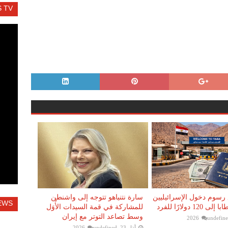
 TV
رسوم دخول الإسرائيليين
سارة نتنياهو تتوجه إلى واشنطن
EWS
12 دولارًا للفرد
للمشاركة في قمة السيدات الأُوَل
وسط تصاعد التوتر مع إيران
undefin
أذار 23, 2026
undefined