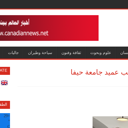
سان
علوم وبحوث
ثقافة وفنون
سياحة وطيران
جاليات
ب عميد جامعة حيفا
ATE
الطق
29
+
°
C