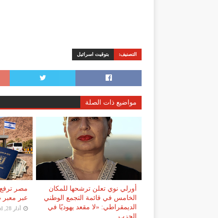
التصنيف:
بتوقيت اسرائيل
مواضيع ذات الصلة
أورلي نوي تعلن ترشحها للمكان
مصر ترفع 
الخامس في قائمة التجمع الوطني
عبر معبر طابا إلى 0
الديمقراطي: «لا مقعد يهوديًا في
أذار 28, 2026
ed
الحزب