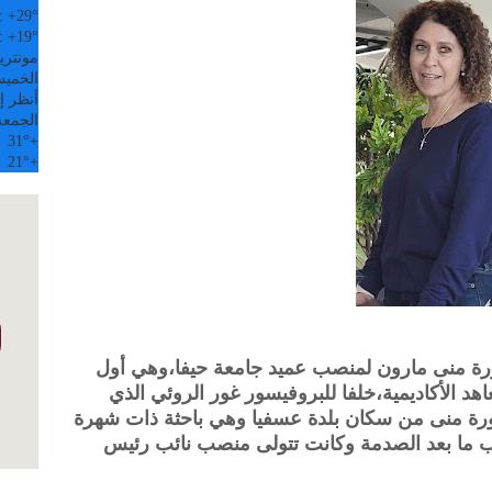
:
+
29°
:
+
19°
مونتري
الخميس, 6
أنظر إل
الجمعة
31°
+
21°
+
ورة منى مارون لمنصب عميد جامعة حيفا،وهي أول
د الأكاديمية،خلفا للبروفيسور غور الروئي الذي
رة منى من سكان بلدة عسفيا وهي باحثة ذات شهرة
ب ما بعد الصدمة وكانت تتولى منصب نائب رئيس