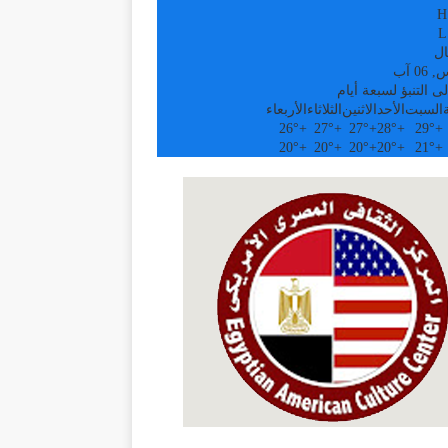
H
L
ال
0 آب
ى التنبؤ لسبعة أيام
السبت
الأحد
الاثنين
الثلاثاء
الأربعاء
26°
+
27°
+
27°
+
28°
+
29°
+
20°
+
20°
+
20°
+
20°
+
21°
+