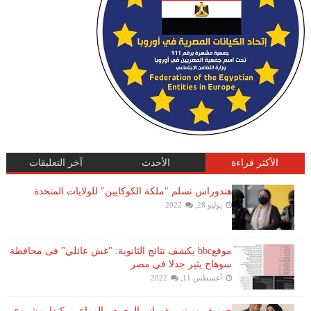
الأكثر قراءة
الأحدث
آخر التعليقات
هندوراس تسلم "ملكة الكوكايين" للولايات المتحدة
يوليو 28, 2022
موقعbbc يكشف نتائج الثانوية: "غش عائلي" فى محافظة
سوهاج يثير جدلا في مصر
أغسطس 11, 2022
جوزيف وزينب يفوزان بالمعرض الزراعي بكندا بمشروع