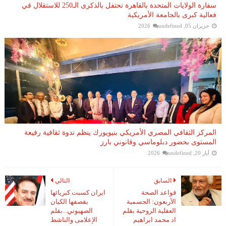
سفارة الولايات المتحدة بالقاهرة تحتفل بالذكرى الـ250 للاستقلال في
فعالية كبرى بالجامعة الأمريكية
حزيران 05, 2026
undefined
المركز الثقافي المصري الأمريكي بنيويورك ينظم ندوة ثقافية رفيعة
المستوى بحضور دبلوماسي وقانوني بارز
أيار 20, 2026
undefined
السابق
التالي
قواعد الصحة
ايران كسبت كبريائها
الأربعون: الجسمية
بقصفها الكيان
العقلية الروحية بقلم
الصهيوني...بقلم
اد محمد ابراهيم
الإعلامى والناشط