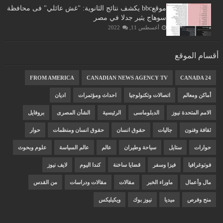
موقعbbc يكشف نتائج الثانوية: "غش عائلي" فى محافظة
سوهاج يثير جدلا في مصر
أغسطس 11, 2022
أقسام الموقع
FROM AMERICA
CANADIAN NEWS AGENCY TV
CANADA 24
أماكن ومعالم
اتصالات وتكنولوجيا
احداث ومؤتمرات
اديان
الامم المتحدة نيوز
الدبلوماسى
الرئيسية
الشأن المصرى
بروفايل
ثقافة وفنون
جاليات
حقوق انسان
حقوق انسان ومنظمات
حوار
حوارات
ستايل
سياحة وطيران
عالم
عالم السياسة
علوم وبحوث
فوتوغرافيا
فيزا وسفر
قضايا ساخنة
كندا اليوم
لايف نيوز
مال وأعمال
ماوراء الخبر
مقالات
مقالات ودراسات
من القدس
منح وفرص
ميديا
نيوز بوك
ويكيليكس