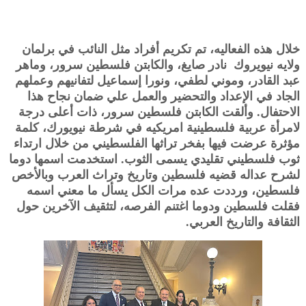
خلال هذه الفعاليه، تم تكريم أفراد مثل النائب في برلمان
ولايه نيويروك نادر صايغ، والكابتن فلسطين سرور، وماهر
عبد القادر، وموني لطفي، ونورا إسماعيل لتفانيهم وعملهم
الجاد في الإعداد والتحضير والعمل علي ضمان نجاح هذا
الاحتفال. وألقت الكابتن فلسطين سرور، ذات أعلى درجة
لامرأة عربية فلسطينية امريكيه في شرطة نيويورك، كلمة
مؤثرة عرضت فيها بفخر تراثها الفلسطيني من خلال ارتداء
ثوب فلسطيني تقليدي يسمى الثوب. استخدمت اسمها دوما
لشرح عداله قضيه فلسطين وتاريخ وتراث العرب وبالأخص
فلسطين، ورددت عده مرات الكل يسأل ما معني اسمه
فقلت فلسطين ودوما اغتنم الفرصه، لتثقيف الآخرين حول
الثقافة والتاريخ العربي.