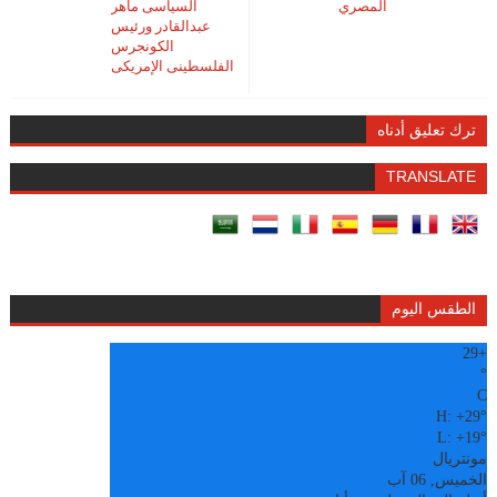
المصري
السياسى ماهر
عبدالقادر ورئيس
الكونجرس
الفلسطينى الإمريكى
ترك تعليق أدناه
TRANSLATE
الطقس اليوم
29
+
°
C
H:
+
29°
L:
+
19°
مونتريال
الخميس, 06 آب