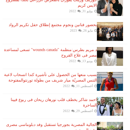
الايس كريم
يوليو 31, 2022
بحضور فنانين ونجوم مجتمع إنطلاق حفل تكريم الرواد
مايو 26, 2023
د.مريم بطرس:منظمة "wounds canada" تسعى لمساعدة
مصر فى علاج القروح
يونيو 13, 2022
بسبب منعها من الحصول على تأشيرة كندا انسحاب لاعبة ​
التنس​ المصريّة ​ميار شريف​ من بطولة ​تورنتو​المفتوحة
أغسطس 11, 2022
احمد شاكر يخطف قلب نورهان ريحان فى ربوع فيينا
الساحرة
أغسطس 29, 2022
الجالية المصرية بجورجيا تستقبل وفد دبلوماسى مصرى