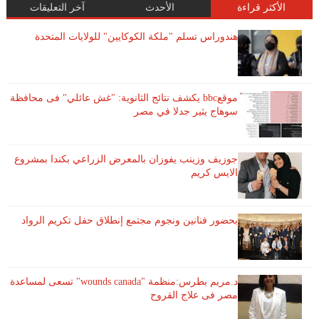
الأكثر قراءة
الأحدث
آخر التعليقات
هندوراس تسلم "ملكة الكوكايين" للولايات المتحدة
موقعbbc يكشف نتائج الثانوية: "غش عائلي" فى محافظة
سوهاج يثير جدلا في مصر
جوزيف وزينب يفوزان بالمعرض الزراعي بكندا بمشروع
الايس كريم
بحضور فنانين ونجوم مجتمع إنطلاق حفل تكريم الرواد
د.مريم بطرس:منظمة "wounds canada" تسعى لمساعدة
مصر فى علاج القروح