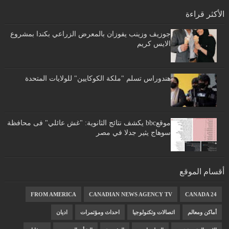
الأكثر قراءة
جوزيف وزينب يفوزان بالمعرض الزراعي بكندا بمشروع
الايس كريم
هندوراس تسلم "ملكة الكوكايين" للولايات المتحدة
موقعbbc يكشف نتائج الثانوية: "غش عائلي" فى محافظة
سوهاج يثير جدلا في مصر
أقسام الموقع
FROM AMERICA
CANADIAN NEWS AGENCY TV
CANADA 24
أماكن ومعالم
اتصالات وتكنولوجيا
احداث ومؤتمرات
اديان