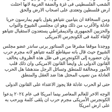
الشعب الفلسطينى فى غزة والضفة الغربية لانها احتلت
ارض فلسطين وتعتدى على اصحاب الارض والحق
ومن السخافة ان بنيامين نتنياهو يقول بانهم يمارسون حربا
عادلة والأغرب من ذلك وهو ان مجلسى الشيوخ والنواب
والحزبين الجمهورى والديمقراطي يستعدون لاستقبال نتنياهو
لإلقاء كلمة فى الكونجرس الامريكى
ووجدنا موقفا مشرفا من السناتور برنى ساندر عضو مجلس
الشيوخ حيث قال بانه سيقاطع كلمه نتنياهو لانه مجرم حرب
وان حضوره إلى الكونجرس فى ظل هذه الظروف يخالف
القانون الدولى بل وايضاً القانون الامريكى وان ذلك قلب
الأمور ومخالفة للمنطق وتسائل الرجل مندهشا هل الحرب
العادلة من نصيب المحتل هذا ضد العقل والمنطق
حتى لو الحرب عادلة فلا يجوز الاعتداء على القانون الدولى
الوجه الاخر للعالم المعاصر بينما امريكا فى عام ٢٠٢٤ يدعوا
الكونجرس الأمريكى مجرم حرب ان يلقى كلمة ويرحب به
على ارض امريكا