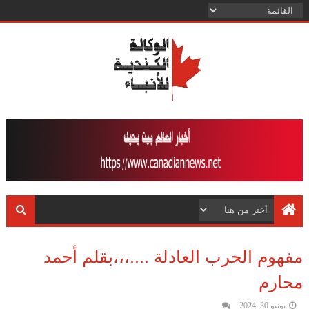
مفهوم الحرب العادلة ....،،،بقلم أحمد
محارم
يونيو 30, 2024