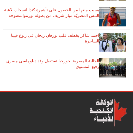
بسبب منعها من الحصول على تأشيرة كندا انسحاب لاعبة ​
التنس​ المصريّة ​ميار شريف​ من بطولة ​تورنتو​المفتوحة
احمد شاكر يخطف قلب نورهان ريحان فى ربوع فيينا
الساحرة
الجالية المصرية بجورجيا تستقبل وفد دبلوماسى مصرى
رفيع المستوى