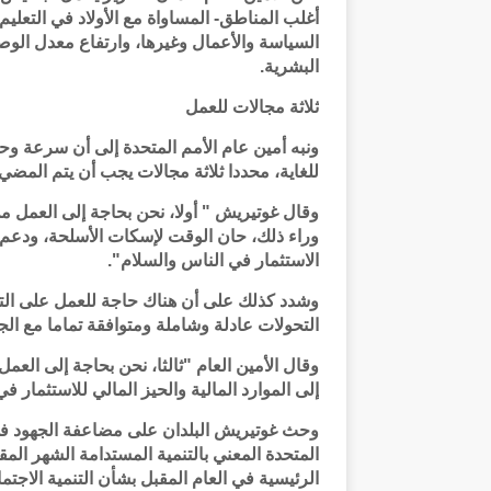
أغلب المناطق- المساواة مع الأولاد في التعلي
السياسة والأعمال وغيرها، وارتفاع معدل الو
البشرية.
ثلاثة مجالات للعمل
ونبه أمين عام الأمم المتحدة إلى أن سرعة وحجم
للغاية، محددا ثلاثة مجالات يجب أن يتم المضي
وقال غوتيريش " أولا، نحن بحاجة إلى العمل م
وراء ذلك، حان الوقت لإسكات الأسلحة، ودعم ا
الاستثمار في الناس والسلام".
وشدد كذلك على أن هناك حاجة للعمل على التحو
التحولات عادلة وشاملة ومتوافقة تماما مع الج
وقال الأمين العام "ثالثا، نحن بحاجة إلى العمل 
إلى الموارد المالية والحيز المالي للاستثمار في
وحث غوتيريش البلدان على مضاعفة الجهود في ت
المتحدة المعني بالتنمية المستدامة الشهر الم
الرئيسية في العام المقبل بشأن التنمية الاجتما