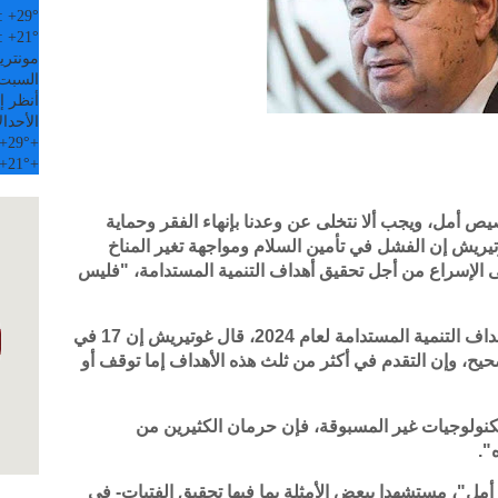
:
+
29°
:
+
21°
مونتري
السبت, 08 
أنظر إل
الأحد
ال
+
29°
+
+
21°
+
صيص أمل، ويجب ألا نتخلى عن وعدنا بإنهاء الفقر وحماية
وتيريش إن الفشل في تأمين السلام ومواجهة تغير المناخ
إلى الإسراع من أجل تحقيق أهداف التنمية المستدامة، "فليس
وفي تصريحاته للصحفيين لدى إطلاق تقرير أهـداف التنمية المستدامة لعام 2024، قال غوتيريش إن 17 في
يح، وإن التقدم في أكثر من ثلث هذه الأهداف إما توقف أو
كنولوجيات غير المسبوقة، فإن حرمان الكثيرين من
".
أمل"، مستشهدا ببعض الأمثلة بما فيها تحقيق الفتيات- في