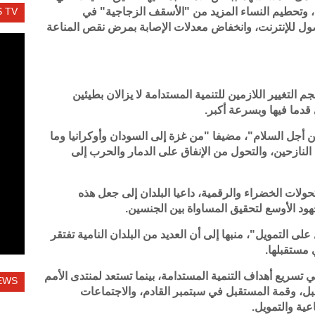
م، وتحطيم النساء المزيد من "الأسقف الزجاجية" في
 TV
صول للإنترنت، وانخفاض معدلات الإصابة بمرض نقص المناعة
 التغيير اللازمين للتنمية المستدامة لا يزالان بطيئين
 قدما فيها وبسرعة أكبر.
ن أجل السلام"، مضيفا "من غزة إلى السودان وأوكرانيا وما
لنازحين، والتحول من الإنفاق على الدمار والحرب إلى
لات الخضراء والرقمية، داعيا البلدان إلى جعل هذه
هود الأوسع لتحقيق المساواة بين الجنسين.
على التمويل"، منبها إلى أن العديد من البلدان النامية تفتقر
 مستقبلها.
سريع أهداف التنمية المستدامة، بينما تستعد لمنتدى الأمم
EWS
قبل، وقمة المستقبل في سبتمبر القادم، والاجتماعات
عية والتمويل.