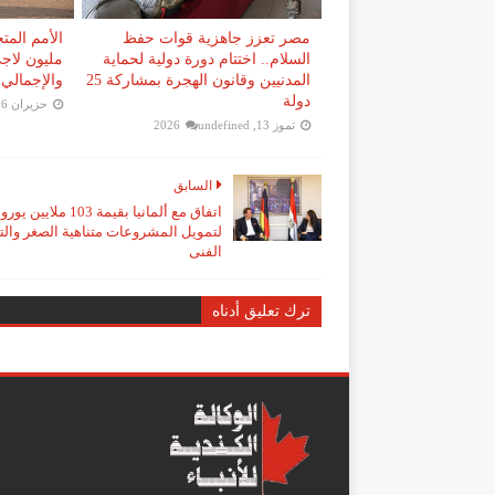
مصر تعزز جاهزية قوات حفظ
السلام.. اختتام دورة دولية لحماية
مليون لا
المدنيين وقانون الهجرة بمشاركة 25
والإجمالي 10.5 مليون مستضاف
دولة
حزيران 26, 2026
تموز 13, 2026
undefined
السابق
اتفاق مع ألمانيا بقيمة 103 ملايين يورو
لتمويل المشروعات متناهية الصغر والت
الفنى
ترك تعليق أدناه