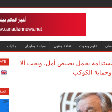
سان
علوم وبحوث
ثقافة وفنون
سياحة وطيران
جاليات
 المستدامة يحمل بصيص أمل، ويجب ألا
ATE
 وحماية الكوكب
الطق
29
+
°
C