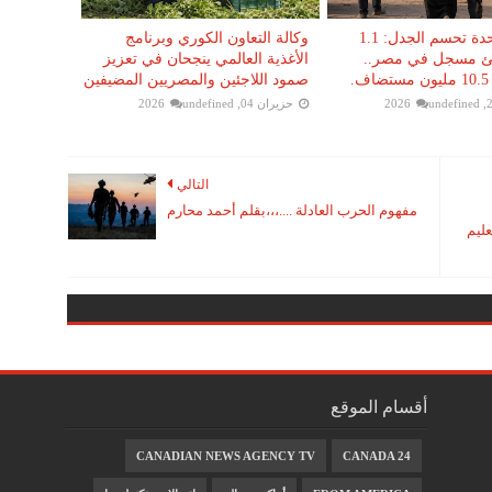
الأمم المتحدة تحسم الجدل: 1.1
وكالة التعاون الكوري وبرنامج
جئ مسجل في مصر..
الأغذية العالمي ينجحان في تعزيز
.
صمود اللاجئين والمصريين المضيفين
undefined
حزيران 04, 2026
undefined
التالي
مفهوم الحرب العادلة ....،،،بقلم أحمد محارم
عليم
أقسام الموقع
CANADIAN NEWS AGENCY TV
CANADA 24