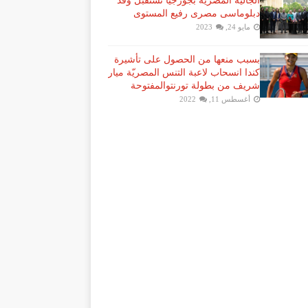
الجالية المصرية بجورجيا تستقبل وفد
دبلوماسى مصرى رفيع المستوى
مايو 24, 2023
بسبب منعها من الحصول على تأشيرة
كندا انسحاب لاعبة ​التنس​ المصريّة ​ميار
شريف​ من بطولة ​تورنتو​المفتوحة
أغسطس 11, 2022