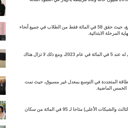
لا يزال التقدم في التعليم يشكل مصدر قلق بالغ، حيث حقق 58 في المائة فقط من الطلاب في جميع أنحاء
ية المرحلة الابتدائية.
بلغ معدل البطالة العالمي أدنى مستوى تاريخي له عند 5 في المائة في عام 2023، ومع ذلك لا تزال هناك
 الطاقة المتجددة في التوسع بمعدل غير مسبوق، حيث نمت
أصبح النطاق العريض المتنقل (شبكات الجيل الثالث والشبكات الأعلى) متاحا لـ 95 في المائة من سكان