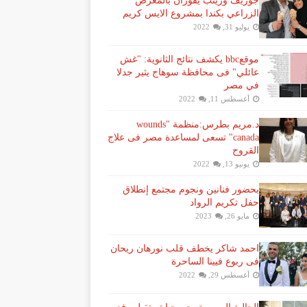
جوزيف وزينب يفوزان بالمعرض
الزراعي بكندا بمشروع الايس كريم
يوليو 31, 2022
موقعbbc يكشف نتائج الثانوية: "غش
عائلي" فى محافظة سوهاج يثير جدلا
في مصر
أغسطس 11, 2022
د.مريم بطرس:منظمة "wounds
canada" تسعى لمساعدة مصر فى علاج
القروح
يونيو 13, 2022
بحضور فنانين ونجوم مجتمع إنطلاق
حفل تكريم الرواد
مايو 26, 2023
احمد شاكر يخطف قلب نورهان ريحان
فى ربوع فيينا الساحرة
أغسطس 29, 2022