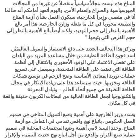
المناخ هذه ليست مجالاً سياسياً منفصلاً عن غيرها من المجالات
الجيوسياسية والصراع وانعدام الأمن. واليوم أتعهد أمامكم أنه طالما
أنا في منصبي وزيراً للخارجية، سيكون العمل بشأن أزمة المناخ
والطبيعة محورياً في كل ما تفعله وزارة الخارجية. هذا أمر بالغ
الأهمية بالنظر إلى حجم التهديد، ولكنه أيضاً بالغ الأهمية بالنظر إلى
حجم الفرص التي يتيحها.”
ويركز هذا التحالف الجديد على دفع الاستثمار والتمويل العالميَيْن
لسد فجوة الطاقة النظيفة من خلال مساعدة المزيد من البلدان
على تخطي الاعتماد على الوقود الأحفوري والانتقال إلى أنظمة
الطاقة التي تعتمد على الطاقة المتجددة. وسيعمل على تسريع
عمليات توريد المعادن الأساسية وضخ الزخم في توسيع شبكات
الطاقة وتخزينها. حيث سيساعد هذا على زيادة الابتكار في مجال
الطاقة النظيفة في جميع أنحاء العالم – وتبادل المعرفة
والتكنولوجيا لجعل الطاقة الخالية من انبعاثات الكربون حقيقة واقعة
في كل مكان.
وشدد وزير الخارجية على أهمية وضع التمويل المناخي في صميم
العمل الحكومي، باتباع نهج واقعي تقدمي في التعامل مع أزمة
المناخ. وحدد السيد لامي أهمية وضع المجتمعات المحلية قي صميم
عملية صنع القرار، والدفع من أجل اتباع نهج حديث للتنمية، والإقرار