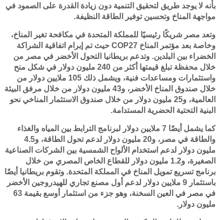
بأنه لا يوجد طريق لتحقيق التنمية دون زيادة القدرة على الصمود في
مواجهة المناخ وتحسين توفير الطاقة النظيفة.
وتعد مصر شريكًا رئيسيًا للمملكة المتحدة في مكافحة تغير المناخ،
وخاصة بعد مؤتمر المناخ COP27 حيث تم إبرام اتفاقية الشراكة
الخضراء بين البلدين. وتدعم بريطانيا التحول الأخضر في مصر من
خلال محفظة تبلغ قيمتها أكثر من 240 مليون دولار في شكل منح
واستثمارات ومساعدات فنية، ويشمل ذلك 105 ملايين دولار من
خلال صندوق المناخ الأخضر، و43 مليون دولار من خلال مرفق البيئة
العالمية، و25 مليون دولار من خلال صندوق الاستثمار المناخي نحو
البنية التحتية الحضرية المستدامة.
كما يشمل أيضًا 7 ملايين دولار لبرنامج الترابط بين المياه والغذاء
والطاقة في مصر، و20 مليون دولار لدعم تحول الطاقة، و4.5
مليون دولار لدعم استخدام الألواح الشمسية بين الشركات الصناعية
الصغيرة، و1.2 مليون دولار للقطاع الخاص المصري من خلال
برنامج تسريع تمويل المناخ في المملكة المتحدة. وتقوم بريطانيا أيضًا
باستثمار 9 ملايين دولار لدعم أول مصنع تجاري للهيدروجين الأخضر
في مصر في العين السخنة، وهو جزء من استثمار أوسع بقيمة 63
مليون دولار.