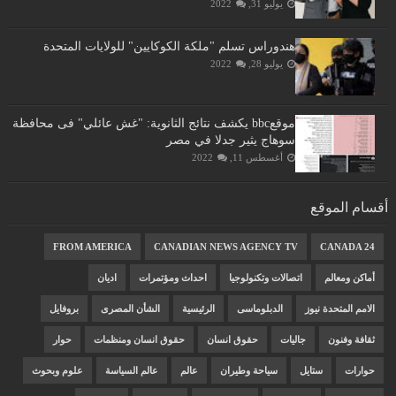
يوليو 31, 2022
هندوراس تسلم "ملكة الكوكايين" للولايات المتحدة
يوليو 28, 2022
موقعbbc يكشف نتائج الثانوية: "غش عائلي" فى محافظة
سوهاج يثير جدلا في مصر
أغسطس 11, 2022
أقسام الموقع
FROM AMERICA
CANADIAN NEWS AGENCY TV
CANADA 24
أماكن ومعالم
اتصالات وتكنولوجيا
احداث ومؤتمرات
اديان
الامم المتحدة نيوز
الدبلوماسى
الرئيسية
الشأن المصرى
بروفايل
ثقافة وفنون
جاليات
حقوق انسان
حقوق انسان ومنظمات
حوار
حوارات
ستايل
سياحة وطيران
عالم
عالم السياسة
علوم وبحوث