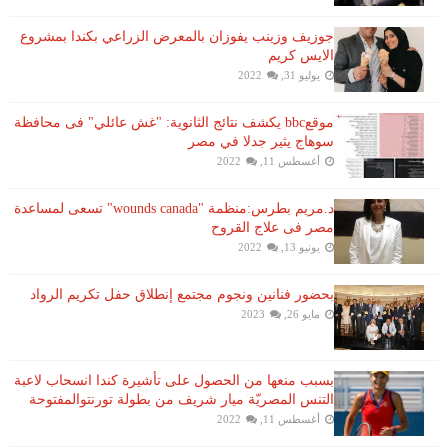
جوزيف وزينب يفوزان بالمعرض الزراعي بكندا بمشروع
الايس كريم
يوليو 31, 2022
موقعbbc يكشف نتائج الثانوية: "غش عائلي" فى محافظة
سوهاج يثير جدلا في مصر
أغسطس 11, 2022
د.مريم بطرس:منظمة "wounds canada" تسعى لمساعدة
مصر فى علاج القروح
يونيو 13, 2022
بحضور فنانين ونجوم مجتمع إنطلاق حفل تكريم الرواد
مايو 26, 2023
بسبب منعها من الحصول على تأشيرة كندا انسحاب لاعبة ​
التنس​ المصريّة ​ميار شريف​ من بطولة ​تورنتو​المفتوحة
أغسطس 11, 2022