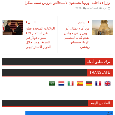
وزراء داخلية أوروبا يجتمعون لاستخلاص دروس سبتة مبكرا
آب 04, 2026
undefined
السابق
التالي
من أمام تمثال أبو
الولايات المتحدة تعلن
الهول زاهي حواس
عن استثمار 129
يقدم كتاب لمصمم
مليون دولار في
الأزياء ستيفانو
التنمية بمصر خلال
ريتشي
الحوار الاستراتيجي
ترك تعليق أدناه
TRANSLATE
الطقس اليوم
25
+