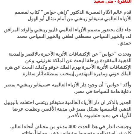
القاهرة - منى سعيد
قدم عالم الآثار المصرية الدكتور "زاهي حواس" كتاب لمصمم
الأزياء العالمي ستيفانو ريتشي من أمام تمثال أبو الهول.
جاء ذلك بحضور مصمم الأزياء العالمي فليبو ريتشي والوفد المرافق
له، والخبير السياحي مصطفي لطفي والخبير السياحي محمد
حمدي.
وتحدث "حواس" عن الإكتشافات الأثرية الأخيرة بالاقصر والمدينة
الذهبية المفقودة ورحلة البحث عن الملكة نفرتيتي، وعن
الإكتشافات الأثرية الأخيرة بهرم الملك خوفو وكذلك البحث عن هرم
الملك حوني ومقبرة المهندس إيمحتب بمنطقة آثار سقارة.
وأكد "حواس" أن وجود دار الأزياء العالمية «ستيفانو ريتشي» بمصر
دعاية هامة للسياحة في مصر.
الجدير بالذكر ان دار الأزياء العالمية ستيفانو ريتشي احتفلت باليوبيل
الذهبي لتأسيسها بشكل مميز في مدينة الأقصر، ونظمت عرضا
للأزياء في معبد حتشبوت بالأقصر.
وجمعت الدار في هذا الحدث 400 مدعو من مختلف أنحاء العالم،
كان في استقبالهم مؤسسها ستيفانو ريتشي محاطاً بعائلته.