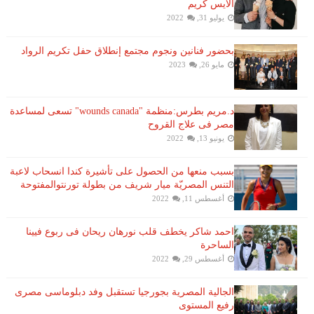
الايس كريم
يوليو 31, 2022
بحضور فنانين ونجوم مجتمع إنطلاق حفل تكريم الرواد
مايو 26, 2023
د.مريم بطرس:منظمة "wounds canada" تسعى لمساعدة
مصر فى علاج القروح
يونيو 13, 2022
بسبب منعها من الحصول على تأشيرة كندا انسحاب لاعبة ​
التنس​ المصريّة ​ميار شريف​ من بطولة ​تورنتو​المفتوحة
أغسطس 11, 2022
احمد شاكر يخطف قلب نورهان ريحان فى ربوع فيينا
الساحرة
أغسطس 29, 2022
الجالية المصرية بجورجيا تستقبل وفد دبلوماسى مصرى
رفيع المستوى