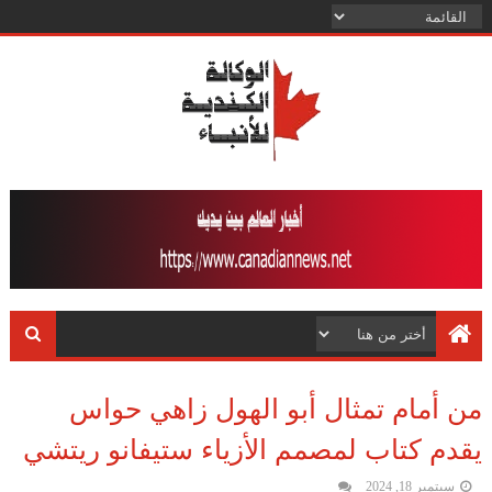
من أمام تمثال أبو الهول زاهي حواس
يقدم كتاب لمصمم الأزياء ستيفانو ريتشي
سبتمبر 18, 2024