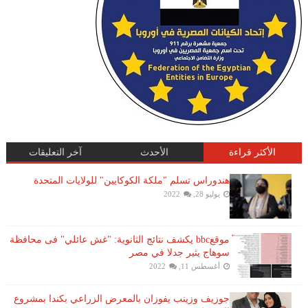
الأكثر قراءة
الأحدث
آخر التعليقات
هندوراس تسلم "ملكة الكوكايين" للولايات المتحدة
يوليو 28, 2022
موقعbbc يكشف نتائج الثانوية: "غش عائلي" فى محافظة
سوهاج يثير جدلا في مصر
أغسطس 11, 2022
جوزيف وزينب يفوزان بالمعرض الزراعي بكندا بمشروع