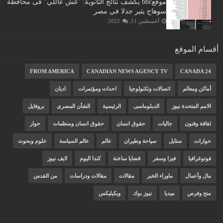
موقعbbc يكشف نتائج الثانوية: "غش عائلي" فى محافظة
سوهاج يثير جدلا في مصر
أغسطس 11, 2022
أقسام الموقع
FROM AMERICA
CANADIAN NEWS AGENCY TV
CANADA 24
أماكن ومعالم
اتصالات وتكنولوجيا
احداث ومؤتمرات
اديان
الامم المتحدة نيوز
الدبلوماسى
الرئيسية
الشأن المصرى
بروفايل
ثقافة وفنون
جاليات
حقوق انسان
حقوق انسان ومنظمات
حوار
حوارات
ستايل
سياحة وطيران
عالم
عالم السياسة
علوم وبحوث
فوتوغرافيا
فيزا وسفر
قضايا ساخنة
كندا اليوم
لايف نيوز
مال وأعمال
ماوراء الخبر
مقالات
مقالات ودراسات
من القدس
منح وفرص
ميديا
نيوز بوك
ويكيليكس