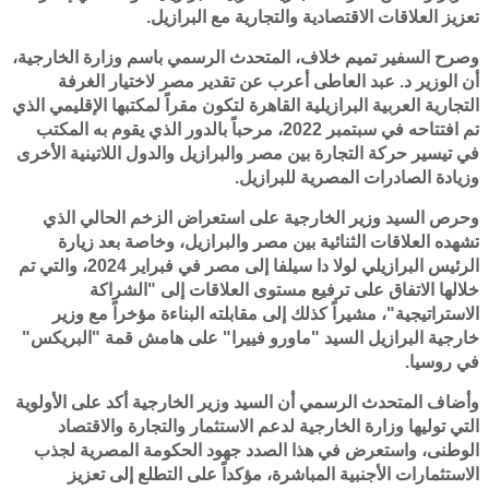
تعزيز العلاقات الاقتصادية والتجارية مع البرازيل.
وصرح السفير تميم خلاف، المتحدث الرسمي باسم وزارة الخارجية،
أن الوزير د. عبد العاطى أعرب عن تقدير مصر لاختيار الغرفة
التجارية العربية البرازيلية القاهرة لتكون مقراً لمكتبها الإقليمي الذي
تم افتتاحه في سبتمبر 2022، مرحباً بالدور الذي يقوم به المكتب
في تيسير حركة التجارة بين مصر والبرازيل والدول اللاتينية الأخرى
وزيادة الصادرات المصرية للبرازيل.
وحرص السيد وزير الخارجية على استعراض الزخم الحالي الذي
تشهده العلاقات الثنائية بين مصر والبرازيل، وخاصة بعد زيارة
الرئيس البرازيلي لولا دا سيلفا إلى مصر في فبراير 2024، والتي تم
خلالها الاتفاق على ترفيع مستوى العلاقات إلى "الشراكة
الاستراتيجية"، مشيراً كذلك إلى مقابلته البناءة مؤخراً مع وزير
خارجية البرازيل السيد "ماورو فييرا" على هامش قمة "البريكس"
في روسيا.
وأضاف المتحدث الرسمي أن السيد وزير الخارجية أكد على الأولوية
التي توليها وزارة الخارجية لدعم الاستثمار والتجارة والاقتصاد
الوطنى، واستعرض في هذا الصدد جهود الحكومة المصرية لجذب
الاستثمارات الأجنبية المباشرة، مؤكداً على التطلع إلى تعزيز