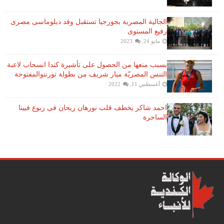
الجالية المصرية بجورجيا تستقبل وفد دبلوماسى مصرى
رفيع المستوى
مايو 24, 2023
بسبب منعها من الحصول على تأشيرة كندا انسحاب لاعبة ​
التنس​ المصريّة ​ميار شريف​ من بطولة ​تورنتو​المفتوحة
أغسطس 11, 2022
احمد شاكر يخطف قلب نورهان ريحان فى ربوع فيينا
الساحرة