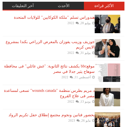
الأكثر قراءة
الأحدث
آخر التعليقات
هندوراس تسلم "ملكة الكوكايين" للولايات المتحدة
يوليو 28, 2022
جوزيف وزينب يفوزان بالمعرض الزراعي بكندا بمشروع
الايس كريم
يوليو 31, 2022
موقعbbc يكشف نتائج الثانوية: "غش عائلي" فى محافظة
سوهاج يثير جدلا في مصر
أغسطس 11, 2022
د.مريم بطرس:منظمة "wounds canada" تسعى لمساعدة
مصر فى علاج القروح
يونيو 13, 2022
بحضور فنانين ونجوم مجتمع إنطلاق حفل تكريم الرواد
مايو 26, 2023