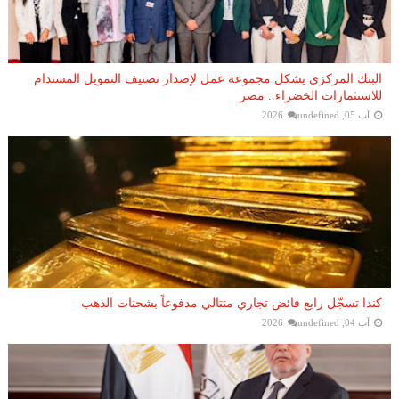
البنك المركزي يشكل مجموعة عمل لإصدار تصنيف التمويل المستدام
للاستثمارات الخضراء.. مصر
آب 05, 2026
undefined
كندا تسجّل رابع فائض تجاري متتالي مدفوعاً بشحنات الذهب
آب 04, 2026
undefined