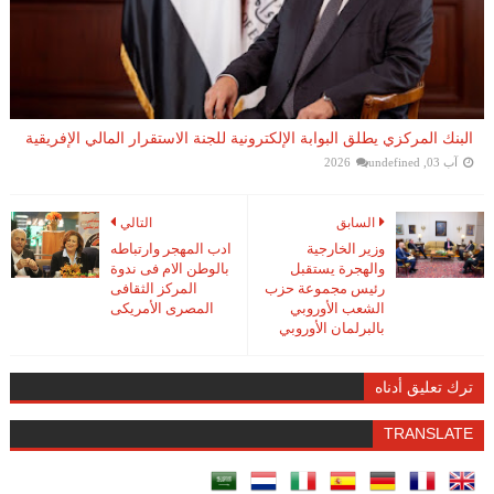
البنك المركزي يطلق البوابة الإلكترونية للجنة الاستقرار المالي الإفريقية
آب 03, 2026
undefined
السابق
التالي
وزير الخارجية
ادب المهجر وارتباطه
والهجرة يستقبل
بالوطن الام فى ندوة
رئيس مجموعة حزب
المركز الثقافى
الشعب الأوروبي
المصرى الأمريكى
بالبرلمان الأوروبي
ترك تعليق أدناه
TRANSLATE