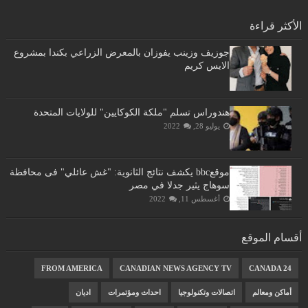
الأكثر قراءة
جوزيف وزينب يفوزان بالمعرض الزراعي بكندا بمشروع
الايس كريم
هندوراس تسلم "ملكة الكوكايين" للولايات المتحدة
يوليو 28, 2022
موقعbbc يكشف نتائج الثانوية: "غش عائلي" فى محافظة
سوهاج يثير جدلا في مصر
أغسطس 11, 2022
أقسام الموقع
FROM AMERICA
CANADIAN NEWS AGENCY TV
CANADA 24
أماكن ومعالم
اتصالات وتكنولوجيا
احداث ومؤتمرات
اديان