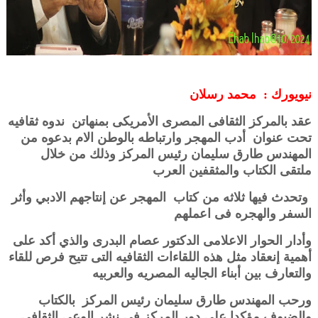
نيويورك : محمد رسلان
عقد بالمركز الثقافى المصرى الأمريكى بمنهاتن ندوه ثقافيه
تحت عنوان أدب المهجر وارتباطه بالوطن الام بدعوه من
المهندس طارق سليمان رئيس المركز وذلك من خلال
ملتقى الكتاب والمثقفين العرب
وتحدث فيها ثلاثه من كتاب المهجر عن إنتاجهم الادبي وأثر
السفر والهجره فى اعملهم
وأدار الحوار الاعلامى الدكتور عصام البدرى والذي أكد على
أهمية إنعقاد مثل هذه اللقاءات الثقافيه التى تتيح فرص للقاء
والتعارف بين أبناء الجاليه المصريه والعربيه
ورحب المهندس طارق سليمان رئيس المركز بالكتاب
والضيوف مؤكدا على دور المركز فى نشر الوعى الثقافى