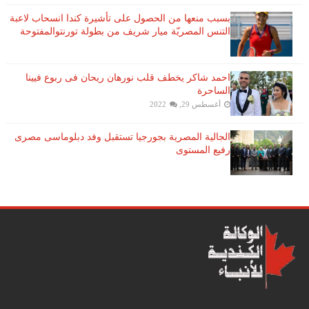
بسبب منعها من الحصول على تأشيرة كندا انسحاب لاعبة ​
التنس​ المصريّة ​ميار شريف​ من بطولة ​تورنتو​المفتوحة
احمد شاكر يخطف قلب نورهان ريحان فى ربوع فيينا
الساحرة
أغسطس 29, 2022
الجالية المصرية بجورجيا تستقبل وفد دبلوماسى مصرى
رفيع المستوى