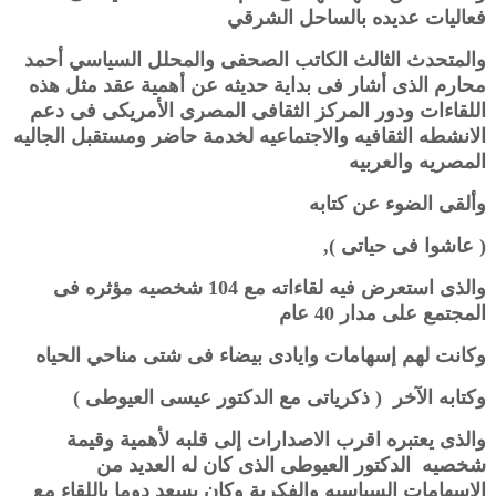
فعاليات عديده بالساحل الشرقي
والمتحدث الثالث الكاتب الصحفى والمحلل السياسي أحمد
محارم الذى أشار فى بداية حديثه عن أهمية عقد مثل هذه
اللقاءات ودور المركز الثقافى المصرى الأمريكى فى دعم
الانشطه الثقافيه والاجتماعيه لخدمة حاضر ومستقبل الجاليه
المصريه والعربيه
وألقى الضوء عن كتابه
( عاشوا فى حياتى ),
والذى استعرض فيه لقاءاته مع 104 شخصيه مؤثره فى
المجتمع على مدار 40 عام
وكانت لهم إسهامات وايادى بيضاء فى شتى مناحي الحياه
وكتابه الآخر ( ذكرياتى مع الدكتور عيسى العيوطى )
والذى يعتبره اقرب الاصدارات إلى قلبه لأهمية وقيمة
شخصيه الدكتور العيوطى الذى كان له العديد من
الاسهامات السياسيه والفكرية وكان يسعد دوما باللقاء مع