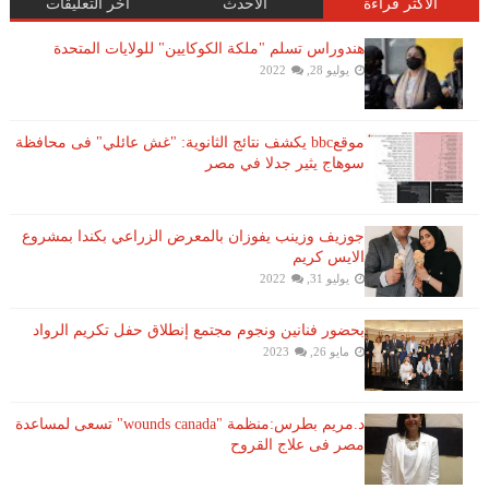
الأكثر قراءة
الأحدث
آخر التعليقات
هندوراس تسلم "ملكة الكوكايين" للولايات المتحدة
يوليو 28, 2022
موقعbbc يكشف نتائج الثانوية: "غش عائلي" فى محافظة
سوهاج يثير جدلا في مصر
جوزيف وزينب يفوزان بالمعرض الزراعي بكندا بمشروع
الايس كريم
يوليو 31, 2022
بحضور فنانين ونجوم مجتمع إنطلاق حفل تكريم الرواد
مايو 26, 2023
د.مريم بطرس:منظمة "wounds canada" تسعى لمساعدة
مصر فى علاج القروح