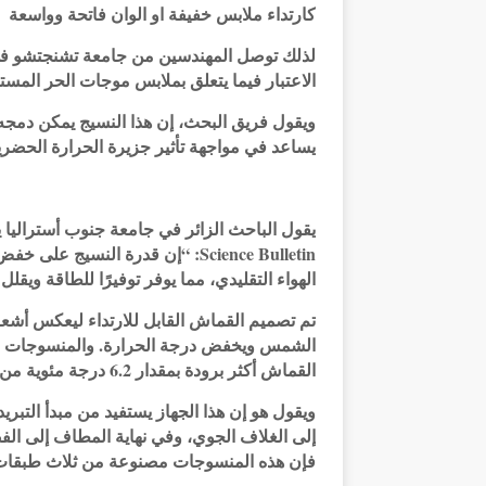
كارتداء ملابس خفيفة او الوان فاتحة وواسعة
لذلك توصل المهندسين من جامعة تشنجتشو في 
الاعتبار فيما يتعلق بملابس موجات الحر المس
ويقول فريق البحث، إن هذا النسيج يمكن دمجه 
يساعد في مواجهة تأثير جزيرة الحرارة الحضري
يقول الباحث الزائر في جامعة جنوب أستراليا 
Science Bulletin: “إن قدرة النسي
الهواء التقليدي، مما يوفر توفيرًا للطاقة وي
تم تصميم القماش القابل للارتداء ليعكس أشع
الشمس ويخفض درجة الحرارة. والمنسوجات مص
القماش أكثر برودة بمقدار 6.2 درجة مئوية من البيئة المحيطة
ويقول هو إن هذا الجهاز يستفيد من مبدأ التبر
إلى الغلاف الجوي، وفي نهاية المطاف إلى الف
فإن هذه المنسوجات مصنوعة من ثلاث طبقات ت