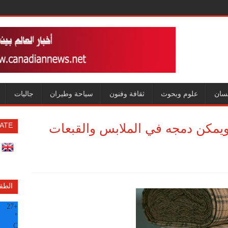
سان
علوم وبحوث
ثقافة وفنون
سياحة وطيران
جاليات
يمكن دمجه في الملابس والقبعات
ATE
الطق
27
+
°
C