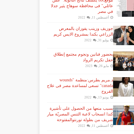
موقعbbc يكشف نتائج الثانوية: "غش
عائلي" فى محافظة سوهاج يثير جدلا
في مصر
أغسطس 11, 2022
جوزيف وزينب يفوزان بالمعرض
الزراعي بكندا بمشروع الايس كريم
يوليو 31, 2022
بحضور فنانين ونجوم مجتمع إنطلاق
حفل تكريم الرواد
مايو 26, 2023
د.مريم بطرس:منظمة "wounds
canada" تسعى لمساعدة مصر فى علاج
القروح
يونيو 13, 2022
بسبب منعها من الحصول على تأشيرة
كندا انسحاب لاعبة ​التنس​ المصريّة ​ميار
شريف​ من بطولة ​تورنتو​المفتوحة
أغسطس 11, 2022