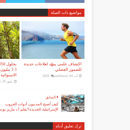
مواضيع ذات الصلة
اكتشاف علمى يمهّد لعلاجات جديدة
للضمور العضلي
3.3 ملي
الاستوائية
آب 04, 2026
undefined
تموز 30, 2026
d
السابق
كيف أصبح المدنيون أدوات الحروب
الإسرائيلية الجديدة؟بقلم أ.د ماريز يو
ترك تعليق أدناه