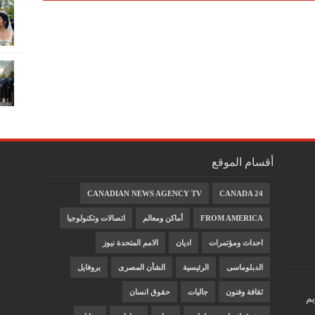
أقسام الموقع
CANADIAN NEWS AGENCY TV
CANADA 24
FROM AMERICA
أماكن ومعالم
اتصالات وتكنولوجيا
احداث ومؤتمرات
اديان
الامم المتحدة نيوز
الدبلوماسى
الرئيسية
الشأن المصرى
بروفايل
ثقافة وفنون
جاليات
حقوق انسان
يم