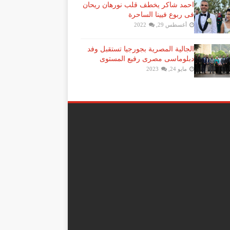
احمد شاكر يخطف قلب نورهان ريحان
فى ربوع فيينا الساحرة
أغسطس 29, 2022
الجالية المصرية بجورجيا تستقبل وفد
دبلوماسى مصرى رفيع المستوى
مايو 24, 2023