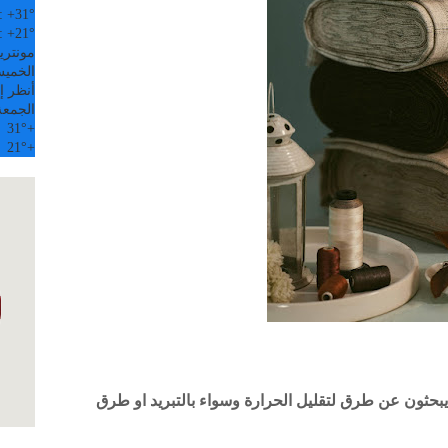
:
+
31°
:
+
21°
مونتري
الخميس, 6
أنظر إل
الجمعة
31°
+
21°
+
يبحثون عن طرق لتقليل الحرارة وسواء بالتبريد او طرق