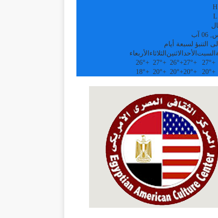
H
L
ال
0 آب
ى التنبؤ لسبعة أيام
السبت
الأحد
الاثنين
الثلاثاء
الأربعاء
26°
+
27°
+
26°
+
27°
+
27°
+
18°
+
20°
+
20°
+
20°
+
20°
+