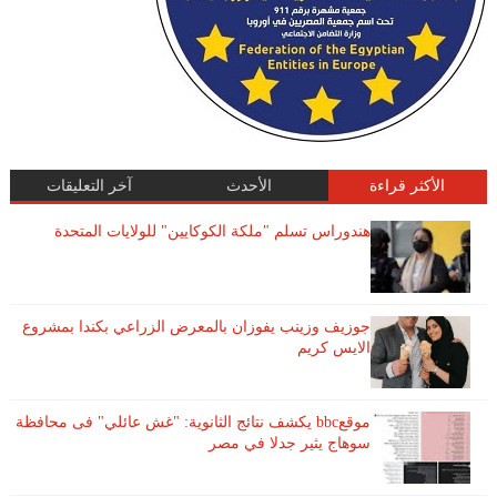
الأكثر قراءة
الأحدث
آخر التعليقات
هندوراس تسلم "ملكة الكوكايين" للولايات المتحدة
جوزيف وزينب يفوزان بالمعرض الزراعي بكندا بمشروع
الايس كريم
موقعbbc يكشف نتائج الثانوية: "غش عائلي" فى محافظة
سوهاج يثير جدلا في مصر