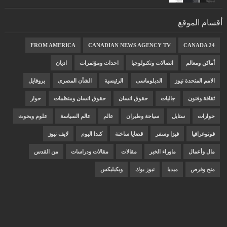
أقسام الموقع
FROM AMERICA
CANADIAN NEWS AGENCY TV
CANADA 24
أماكن ومعالم
اتصالات وتكنولوجيا
احداث ومؤتمرات
اديان
الامم المتحدة نيوز
الدبلوماسى
الرئيسية
الشأن المصرى
بروفايل
ثقافة وفنون
جاليات
حقوق انسان
حقوق انسان ومنظمات
حوار
حوارات
ستايل
سياحة وطيران
عالم
عالم السياسة
علوم وبحوث
فوتوغرافيا
فيزا وسفر
قضايا ساخنة
كندا اليوم
لايف نيوز
مال وأعمال
ماوراء الخبر
مقالات
مقالات ودراسات
من القدس
منح وفرص
ميديا
نيوز بوك
ويكيليكس