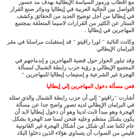
مع أقطاب ورموز السياسة الإيطالية بهدف مد جسور
التواصل بين الجالية العربية في إيطاليا ودوائر صنع القرار
في إيطاليا من أجل توضيح العديد من الحقائق وكشف
الستار عن الكثير من القرارات لاسيما المتعلقة بمجتمع
المهاجرين في إيطاليا .
وكانت النائبة " لورا راڤيتو " قد إستقبلت مراسلنا في مقر
البرلمان الإيطالي
وقد تبلور الحوار حول قضية المهاجرين و إندماجهم في
المجتمع الإيطالي و رؤية حزب رابطة الشمال لمسألة
الهجرة غير الشرعية و إستيعاب إيطاليا للمهاجرين "
فعن مسألة دخول المهاجرين إلي إيطاليا
أشارت "راڤيتو" إلي أن حزب رابطة الشمال والذي تمثله
في البرلمان الإيطالي لديه تصور واضح جدا عن مسألة
الهجرة وهو مبدأ ثابت لدينا وهو أن دخول إيطاليا لابد أن
يكون بشكل منتظم وعليه فنحن لسنا ضد الهجرة بشكل
عام لكننا ضد أي شكل من أشكال الهجرة غير القانونية
فليس من الصواب أن يتساوي هؤلاء الذين دخلوا البلاد