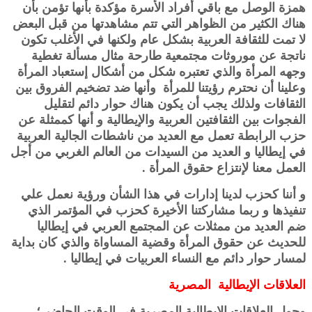
همزة الوصل مع باقي أفراد الأسرة مؤكدة بأنها تؤمن بأن
هناك الكثير من الظواهر التي تتم مشاهدتها من قبل البعض
لا تمت للثقافة العربية بشكل عام ولكنها في الأغلب تكون
ناتجة عن موروثات مجتمعية طارحة مثال مسألة تغطية
وجهه المرأة والذي تعتبره شكل من أشكال إستعباد المرأة
وعلينا أن نحترم رؤيتنا للمرأة وأنها ضد تضخيم الفروق بين
الثقافات ولذلك يجب أن يكون هناك حوار دائم لتقليل
الفجوات بين الثقافتين العربية والإيطالية و أنها كممثلة عن
حزب الرابطة تعمل مع العديد من ناشطات الجالية العربية
في إيطاليا و العديد من السيدات من العالم الغربي من أجل
العمل معنا لإنتزاع حقوق المرأة .
و أننا كحزب لدينا إدارات في هذا الشأن ورؤية نعمل علي
تنفيذها و ربما مشاركتنا الأخيرة كحزب في المؤتمر الذي
ضم العديد من ممثلات عن المجتمع العربي في إيطاليا
للحديث عن حقوق المرأة وقضية المساواة والذي كان بداية
لمسار حوار دائم مع النساء العربيات في إيطاليا .
العلاقات الإيطالية المصرية
وحول العلاقات الإيطالية المصرية في الوقت الحاضر ؛