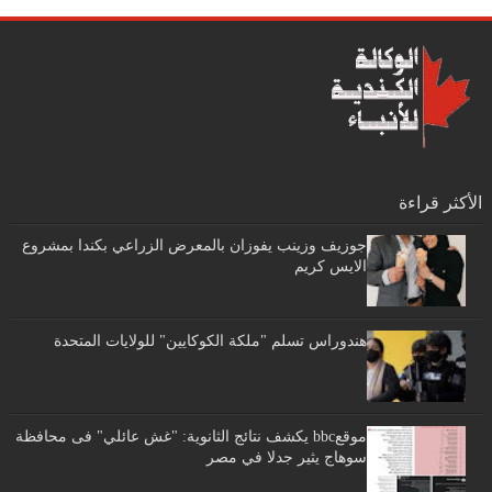
الأكثر قراءة
جوزيف وزينب يفوزان بالمعرض الزراعي بكندا بمشروع
الايس كريم
هندوراس تسلم "ملكة الكوكايين" للولايات المتحدة
موقعbbc يكشف نتائج الثانوية: "غش عائلي" فى محافظة
سوهاج يثير جدلا في مصر