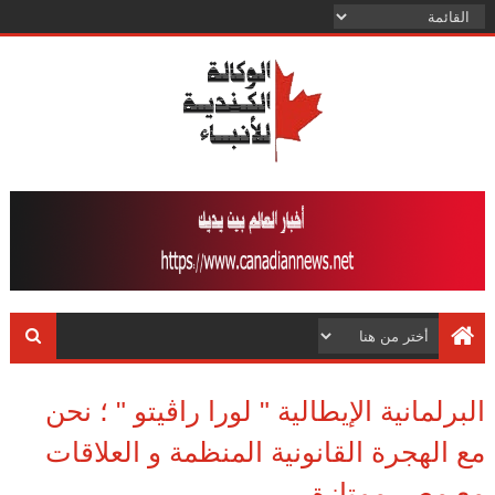
البرلمانية الإيطالية " لورا راڤيتو " ؛ نحن
مع الهجرة القانونية المنظمة و العلاقات
مع مصر ممتازة