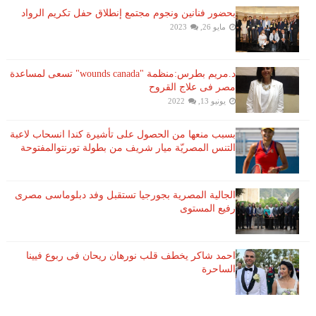
بحضور فنانين ونجوم مجتمع إنطلاق حفل تكريم الرواد
مايو 26, 2023
د.مريم بطرس:منظمة "wounds canada" تسعى لمساعدة
مصر فى علاج القروح
يونيو 13, 2022
بسبب منعها من الحصول على تأشيرة كندا انسحاب لاعبة ​
التنس​ المصريّة ​ميار شريف​ من بطولة ​تورنتو​المفتوحة
الجالية المصرية بجورجيا تستقبل وفد دبلوماسى مصرى
رفيع المستوى
احمد شاكر يخطف قلب نورهان ريحان فى ربوع فيينا
الساحرة