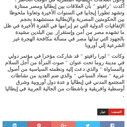
أكدت "رافيتو " بأن العلاقات بين إيطاليا ومصر ممتازة
وتشهد تطورا إيجابيا في السنوات الأخيرة وتعاونا ملحوظا
بين الحكومتين المصرية والإيطالية مستشهدة بحجم
الإتفاقيات الدولية التي تم إبرامها في الفترة الأخيرة في ظل
ما تشهده مصر من أمن وإستقرار بين البلدين مشيدة
بالجهود التي تبذلها مصر في مسألة مكافحة الهجرة غير
الشرعية إلي أوروبا
وكانت " لورا رافيتو " قد شاركت مؤخرا في مؤتمر دولي
في مدينة روما تحت عنوان " صوت المرأة من أجل السلام
والمساواة " والذي دعت إليه ونظمته السياسية من أصول
عربية " سعاد السباعي " والذي ضم العديد من نشاطات
المجتمع المدني في إيطاليا و عدة دول أوروبية وشرق
أوسطية وافريقية و ناشطات من الجالية العربية في إيطاليا
.
التصنيف:
حوار