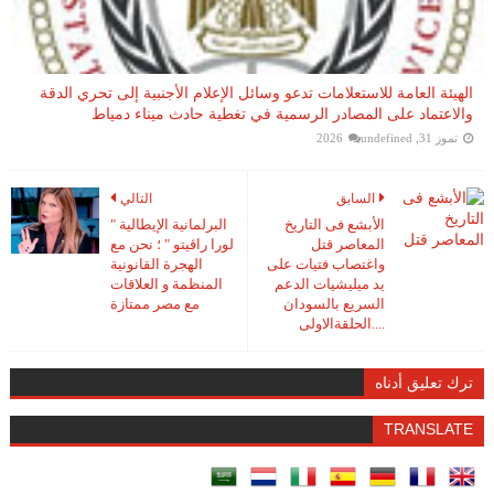
الهيئة العامة للاستعلامات تدعو وسائل الإعلام الأجنبية إلى تحري الدقة
والاعتماد على المصادر الرسمية في تغطية حادث ميناء دمياط
تموز 31, 2026
undefined
السابق
التالي
الأبشع فى التاريخ
البرلمانية الإيطالية "
المعاصر قتل
لورا راڤيتو " ؛ نحن مع
واغتصاب فتيات على
الهجرة القانونية
يد ميليشيات الدعم
المنظمة و العلاقات
السريع بالسودان
مع مصر ممتازة
....الحلقةالاولى
ترك تعليق أدناه
TRANSLATE