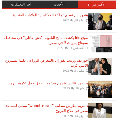
الأكثر قراءة
الأحدث
آخر التعليقات
هندوراس تسلم "ملكة الكوكايين" للولايات المتحدة
يوليو 28, 2022
موقعbbc يكشف نتائج الثانوية: "غش عائلي" فى محافظة
سوهاج يثير جدلا في مصر
أغسطس 11, 2022
جوزيف وزينب يفوزان بالمعرض الزراعي بكندا بمشروع
الايس كريم
يوليو 31, 2022
بحضور فنانين ونجوم مجتمع إنطلاق حفل تكريم الرواد
مايو 26, 2023
د.مريم بطرس:منظمة "wounds canada" تسعى لمساعدة
مصر فى علاج القروح
يونيو 13, 2022