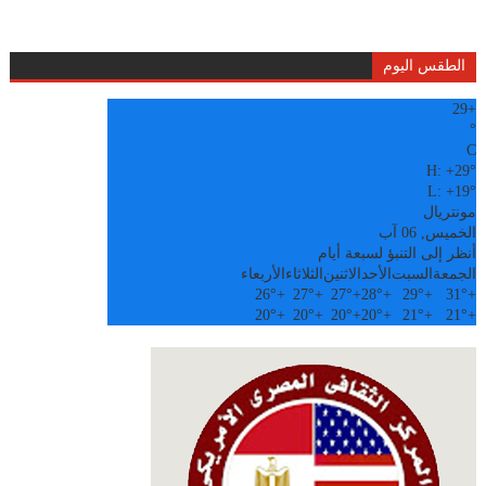
الطقس اليوم
29
+
°
C
H:
+
29°
L:
+
19°
مونتريال
الخميس, 06 آب
أنظر إلى التنبؤ لسبعة أيام
الجمعة
السبت
الأحد
الاثنين
الثلاثاء
الأربعاء
26°
+
27°
+
27°
+
28°
+
29°
+
31°
+
20°
+
20°
+
20°
+
20°
+
21°
+
21°
+