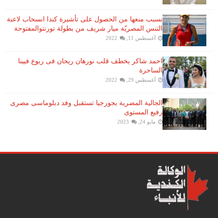
بسبب منعها من الحصول على تأشيرة كندا انسحاب لاعبة ​
التنس​ المصريّة ​ميار شريف​ من بطولة ​تورنتو​المفتوحة
أغسطس 11, 2022
احمد شاكر يخطف قلب نورهان ريحان فى ربوع فيينا
الساحرة
أغسطس 29, 2022
الجالية المصرية بجورجيا تستقبل وفد دبلوماسى مصرى
رفيع المستوى
مايو 24, 2023