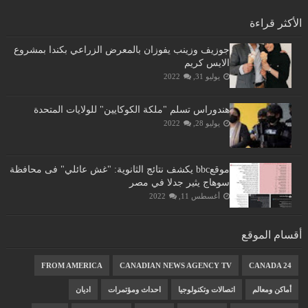
الأكثر قراءة
جوزيف وزينب يفوزان بالمعرض الزراعي بكندا بمشروع
الايس كريم
يوليو 31, 2022
هندوراس تسلم "ملكة الكوكايين" للولايات المتحدة
يوليو 28, 2022
موقعbbc يكشف نتائج الثانوية: "غش عائلي" فى محافظة
سوهاج يثير جدلا في مصر
أغسطس 11, 2022
أقسام الموقع
FROM AMERICA
CANADIAN NEWS AGENCY TV
CANADA 24
أماكن ومعالم
اتصالات وتكنولوجيا
احداث ومؤتمرات
اديان