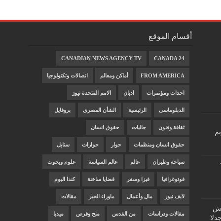
أقسام الموقع
CANADIAN NEWS AGENCY TV
CANADA 24
FROM AMERICA
أماكن ومعالم
اتصالات وتكنولوجيا
احداث ومؤتمرات
اديان
الامم المتحدة نيوز
الدبلوماسى
الرئيسية
الشأن المصرى
بروفايل
ثقافة وفنون
جاليات
حقوق انسان
يم
حقوق انسان ومنظمات
حوار
حوارات
ستايل
سياحة وطيران
عالم
عالم السياسة
علوم وبحوث
فوتوغرافيا
فيزا وسفر
قضايا ساخنة
كندا اليوم
لايف نيوز
مال وأعمال
ماوراء الخبر
مقالات
"غش
مقالات ودراسات
من القدس
منح وفرص
ميديا
دلا