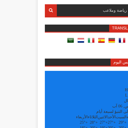
رياضة وملاعب
TRANSL
س اليوم
H
L
ال
0 آب
ى التنبؤ لسبعة أيام
السبت
الأحد
الاثنين
الثلاثاء
الأربعاء
25°
+
28°
+
27°
+
27°
+
29°
+
18°
+
20°
+
19°
+
20°
+
20°
+