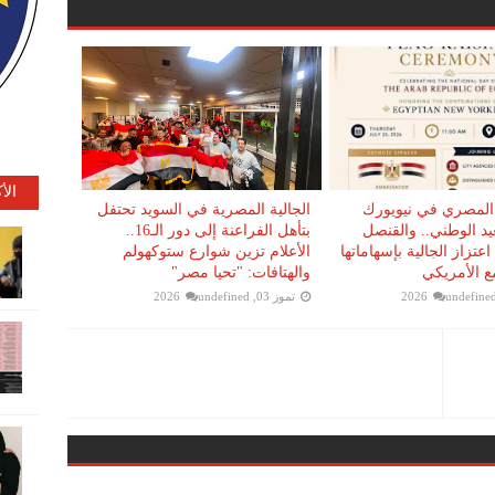
الأ
 المصري في نيويورك
الجالية المصرية في السويد تحتفل
لعيد الوطني.. والقنصل
بتأهل الفراعنة إلى دور الـ16..
اعتزاز الجالية بإسهاماتها
الأعلام تزين شوارع ستوكهولم
ع الأمريكي
والهتافات: "تحيا مصر"
undefine
تموز 03, 2026
undefined