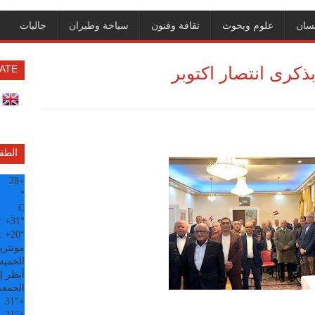
سان
علوم وبحوث
ثقافة وفنون
سياحة وطيران
جاليات
ذكرى انتصار اكتوبر
ATE
الطق
28
+
°
C
:
+
31°
:
+
20°
مونتري
الخميس, 6
أنظر إل
الجمعة
31°
+
21°
+