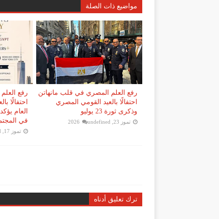
مواضيع ذات الصلة
رفع العلم المصري في قلب مانهاتن
رفع العلم
احتفالًا بالعيد القومي المصري
احتفالًا با
وذكرى ثورة 23 يوليو
العام يؤكد 
في المجتم
تموز 23, 2026
undefined
تموز 17, 2026
d
ترك تعليق أدناه