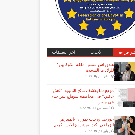
كثر قراءة
الأحدث
آخر التعليقات
هندوراس تسلم "ملكة الكوكايين"
للولايات المتحدة
يوليو 28, 2022
موقعbbc يكشف نتائج الثانوية: "غش
عائلي" فى محافظة سوهاج يثير جدلا
في مصر
أغسطس 11, 2022
جوزيف وزينب يفوزان بالمعرض
الزراعي بكندا بمشروع الايس كريم
يوليو 31, 2022