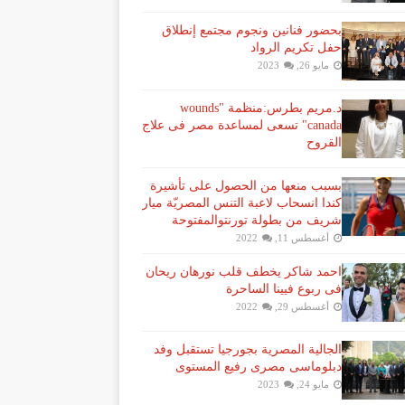
بحضور فنانين ونجوم مجتمع إنطلاق
حفل تكريم الرواد
مايو 26, 2023
د.مريم بطرس:منظمة "wounds
canada" تسعى لمساعدة مصر فى علاج
القروح
بسبب منعها من الحصول على تأشيرة
كندا انسحاب لاعبة ​التنس​ المصريّة ​ميار
شريف​ من بطولة ​تورنتو​المفتوحة
أغسطس 11, 2022
احمد شاكر يخطف قلب نورهان ريحان
فى ربوع فيينا الساحرة
أغسطس 29, 2022
الجالية المصرية بجورجيا تستقبل وفد
دبلوماسى مصرى رفيع المستوى
مايو 24, 2023