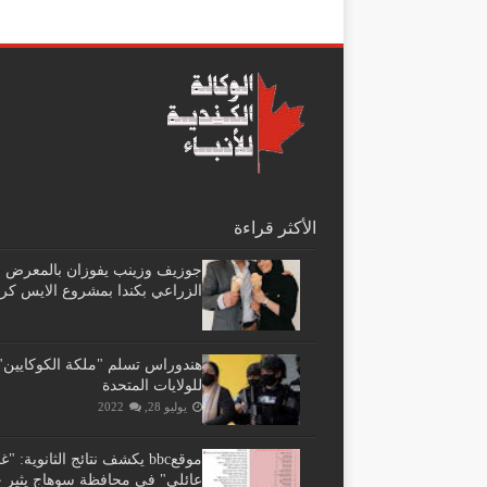
الأكثر قراءة
جوزيف وزينب يفوزان بالمعرض
الزراعي بكندا بمشروع الايس كر
هندوراس تسلم "ملكة الكوكايين"
للولايات المتحدة
يوليو 28, 2022
موقعbbc يكشف نتائج الثانوية: 
عائلي" فى محافظة سوهاج يثير ج