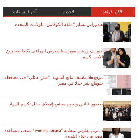
الأكثر قراءة
الأحدث
آخر التعليقات
هندوراس تسلم "ملكة الكوكايين" للولايات المتحدة
جوزيف وزينب يفوزان بالمعرض الزراعي بكندا بمشروع
الايس كريم
موقعbbc يكشف نتائج الثانوية: "غش عائلي" فى محافظة
سوهاج يثير جدلا في مصر
بحضور فنانين ونجوم مجتمع إنطلاق حفل تكريم الرواد
د.مريم بطرس:منظمة "wounds canada" تسعى لمساعدة
مصر فى علاج القروح