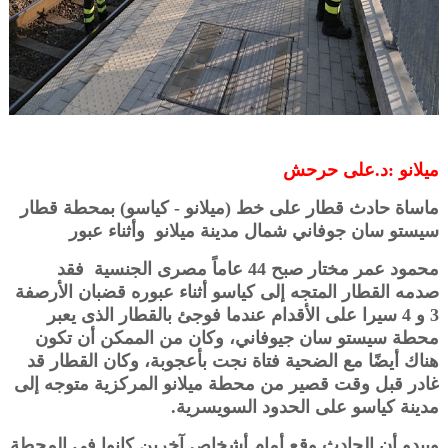
ميلانو :د.على حرحش
ماساة حادث قطار على خط (ميلانو - كياسو) بمحطة قطار
سيستو سان جوفاني شمال مدينة ميلانو وأثناء عبور
محمود عمر مختار صبح 44 عاماً مصرى الجنسية فقد
صدمه القطار المتجه إلى كياسو أثناء عبوره قضبان الأرصفة
3 و 4 سيرا على الأقدام عندما فوجئ بالقطار الذى يعبر
محطة سيستو سان جيوفاني، وكان من الممكن أن تكون
هناك أيضًا مع الضحية فتاة نجت بأعجوبة، وكان القطار قد
غادر قبل وقت قصير من محطة ميلانو المركزية متوجه إلى
مدينة كياسو على الحدود السويسرية.
ويبدو أن الحادث وقع أمام أشخاص آخرين كانوا في المحطة