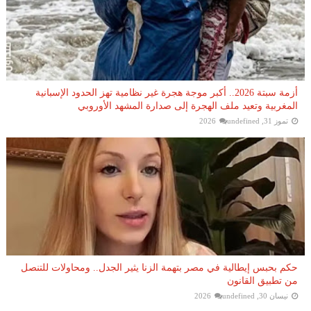
أزمة سبتة 2026.. أكبر موجة هجرة غير نظامية تهز الحدود الإسبانية
المغربية وتعيد ملف الهجرة إلى صدارة المشهد الأوروبي
تموز 31, 2026
undefined
حكم بحبس إيطالية في مصر بتهمة الزنا يثير الجدل.. ومحاولات للتنصل
من تطبيق القانون
نيسان 30, 2026
undefined