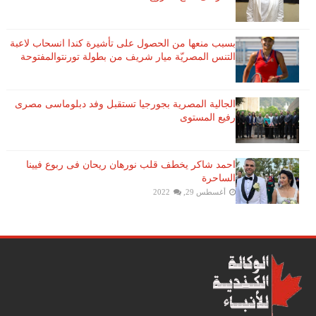
بسبب منعها من الحصول على تأشيرة كندا انسحاب لاعبة ​
التنس​ المصريّة ​ميار شريف​ من بطولة ​تورنتو​المفتوحة
الجالية المصرية بجورجيا تستقبل وفد دبلوماسى مصرى
رفيع المستوى
احمد شاكر يخطف قلب نورهان ريحان فى ربوع فيينا
الساحرة
أغسطس 29, 2022