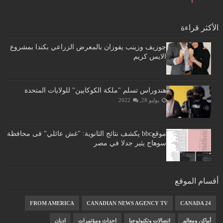
الأكثر قراءة
جوزيف وزينب يفوزان بالمعرض الزراعي بكندا بمشروع
الايس كريم
هندوراس تسلم "ملكة الكوكايين" للولايات المتحدة
يوليو 28, 2022
موقعbbc يكشف نتائج الثانوية: "غش عائلي" فى محافظة
سوهاج يثير جدلا في مصر
أقسام الموقع
FROM AMERICA
CANADIAN NEWS AGENCY TV
CANADA 24
أماكن ومعالم
اتصالات وتكنولوجيا
احداث ومؤتمرات
اديان