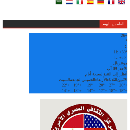
الطقس اليوم
26
+
°
C
H:
+
30°
L:
+
20°
مونتريال
الأحد, 09 آب
أنظر إلى التنبؤ لسبعة أيام
الاثنين
الثلاثاء
الأربعاء
الخميس
الجمعة
السبت
22°
+
19°
+
19°
+
20°
+
27°
+
26°
+
14°
+
13°
+
14°
+
17°
+
18°
+
18°
+