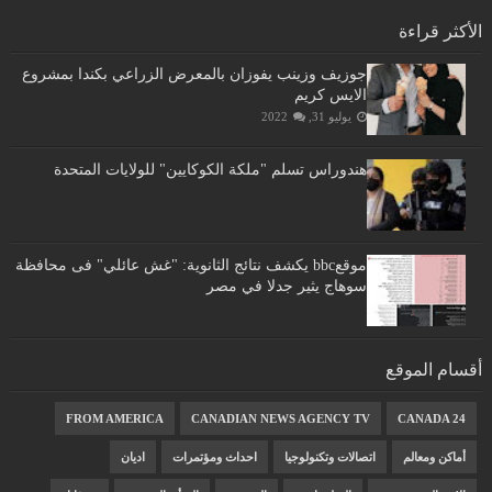
الأكثر قراءة
جوزيف وزينب يفوزان بالمعرض الزراعي بكندا بمشروع
الايس كريم
يوليو 31, 2022
هندوراس تسلم "ملكة الكوكايين" للولايات المتحدة
موقعbbc يكشف نتائج الثانوية: "غش عائلي" فى محافظة
سوهاج يثير جدلا في مصر
أقسام الموقع
FROM AMERICA
CANADIAN NEWS AGENCY TV
CANADA 24
أماكن ومعالم
اتصالات وتكنولوجيا
احداث ومؤتمرات
اديان