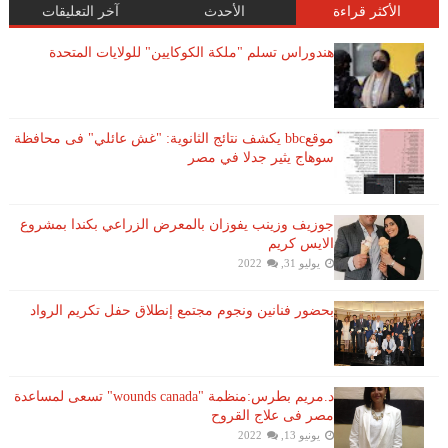
الأكثر قراءة
الأحدث
آخر التعليقات
هندوراس تسلم "ملكة الكوكايين" للولايات المتحدة
موقعbbc يكشف نتائج الثانوية: "غش عائلي" فى محافظة
سوهاج يثير جدلا في مصر
جوزيف وزينب يفوزان بالمعرض الزراعي بكندا بمشروع
الايس كريم
يوليو 31, 2022
بحضور فنانين ونجوم مجتمع إنطلاق حفل تكريم الرواد
د.مريم بطرس:منظمة "wounds canada" تسعى لمساعدة
مصر فى علاج القروح
يونيو 13, 2022