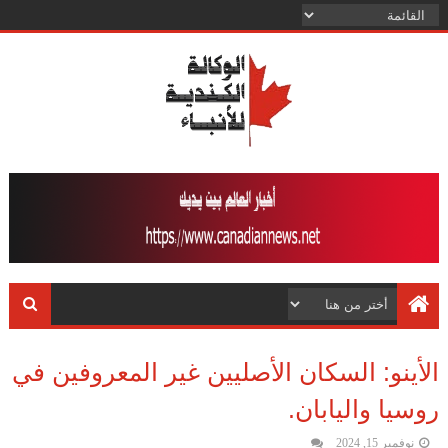
الأينو: السكان الأصليين غير المعروفين في
روسيا واليابان.
نوفمبر 15, 2024