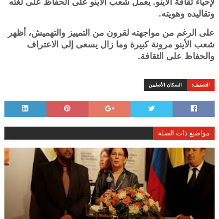
لإحياء ثقافة الأينو. يعمل شعب الأينو على الحفاظ على لغته
وتقاليده وهويته.
على الرغم من مواجهته لقرون من التمييز والتهميش، أظهر
شعب الأينو مرونة كبيرة وما زال يسعى إلى الاعتراف
والحفاظ على الثقافة.
التصنيف:
السكان الأصليين
مواضيع ذات الصلة