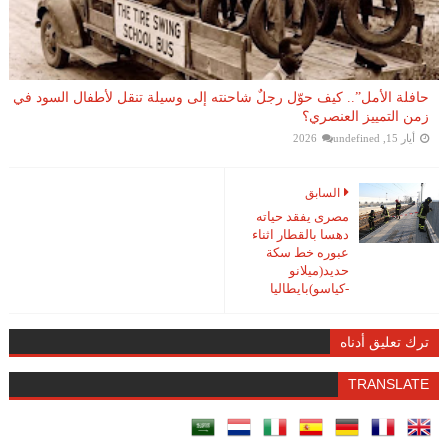
حافلة الأمل”.. كيف حوّل رجلٌ شاحنته إلى وسيلة تنقل لأطفال السود في
زمن التمييز العنصري؟
أيار 15, 2026
undefined
السابق
مصرى يفقد حياته
دهسا بالقطار اثناء
عبوره خط سكة
حديد(ميلانو
-كياسو)بايطاليا
ترك تعليق أدناه
TRANSLATE