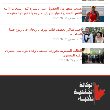
بسبب منعها من الحصول على تأشيرة كندا انسحاب لاعبة ​
التنس​ المصريّة ​ميار شريف​ من بطولة ​تورنتو​المفتوحة
أغسطس 11, 2022
احمد شاكر يخطف قلب نورهان ريحان فى ربوع فيينا
الساحرة
أغسطس 29, 2022
الجالية المصرية بجورجيا تستقبل وفد دبلوماسى مصرى
رفيع المستوى
مايو 24, 2023