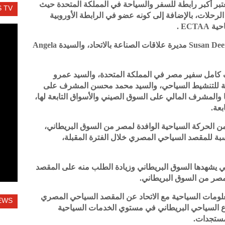
Association of British والذي يعتبر أكبر رابطة للسفر والسياحة في المملكة المتحدة حيث
 TV
فر ومنظمي الرحلات، بالإضافة إلى كونه عضو في الرابطة الأوروبية
EC .
وقد استقبل الوزير، بالجناح المصري، السيدة Susan Deer مديرة علاقات الصناعة بالاتحاد، والسيدة Angela
كامل سفير مصر في المملكة المتحدة، والسيد عمرو
عامة للتنشيط السياحي، والسيد محمد محسن المشرف على
 والمشرف المالي على السوق الصيني والأسواق التابعة لها،
بعة.
ن الحركة السياحية الوافدة لمصر من السوق البريطاني،
ة للمقصد السياحي المصري خلال الفترة المقبلة،
تي يشهدها السوق البريطاني وزيادة الطلب منه على المقصد
صر من السوق البريطاني.
علومات السياحية مع الاتحاد عن المقصد السياحي المصري
EWS
ع السياحي البريطاني في مستوي الخدمات السياحية
مستجدات.