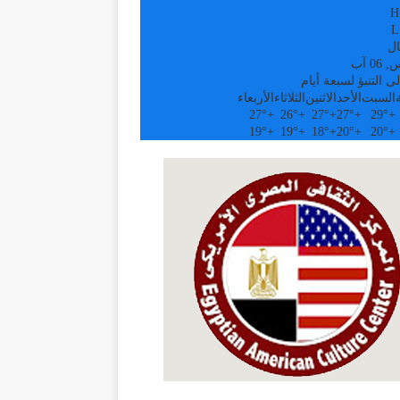
H
L
ال
0 آب
ى التنبؤ لسبعة أيام
السبت
الأحد
الاثنين
الثلاثاء
الأربعاء
27°
+
26°
+
27°
+
27°
+
29°
+
19°
+
19°
+
18°
+
20°
+
20°
+