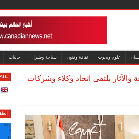
سان
علوم وبحوث
ثقافة وفنون
سياحة وطيران
جاليات
ة والآثار يلتقى اتحاد وكلاء وشركات
ATE
الطق
27
+
°
C