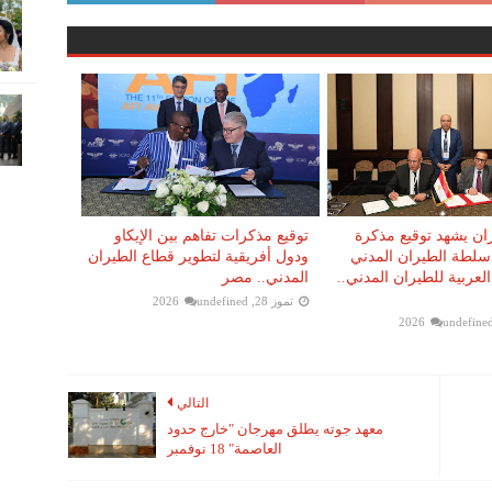
ان يشهد توقيع مذكرة
توقيع مذكرات تفاهم بين الإيكاو
 سلطة الطيران المدني
ودول أفريقية لتطوير قطاع الطيران
لعربية للطيران المدني..
المدني.. مصر
تموز 28, 2026
undefined
undefine
التالي
معهد جوته يطلق مهرجان "خارج حدود
العاصمة" 18 نوفمبر