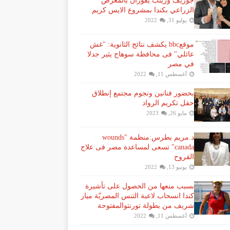
جوزيف وزينب يفوزان بالمعرض
الزراعي بكندا بمشروع الايس كريم
يوليو 31, 2022
موقعbbc يكشف نتائج الثانوية: "غش
عائلي" فى محافظة سوهاج يثير جدلا
في مصر
أغسطس 11, 2022
بحضور فنانين ونجوم مجتمع إنطلاق
حفل تكريم الرواد
مايو 26, 2023
د.مريم بطرس:منظمة "wounds
canada" تسعى لمساعدة مصر فى علاج
القروح
يونيو 13, 2022
بسبب منعها من الحصول على تأشيرة
كندا انسحاب لاعبة ​التنس​ المصريّة ​ميار
شريف​ من بطولة ​تورنتو​المفتوحة
أغسطس 11, 2022