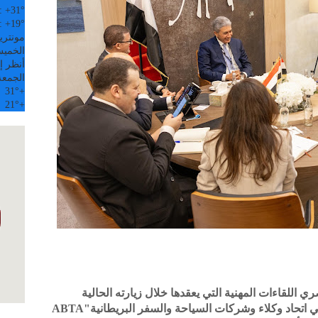
:
+
31°
:
+
19°
مونتري
الخميس, 6
أنظر إل
الجمعة
31°
+
21°
+
 اللقاءات المهنية التي يعقدها خلال زيارته الحالية
للعاصمة البريطانية لندن، بعقد لقاء مع مسئولي اتحاد وكلاء وشركات السياحة والسفر البريطانيةABTA"