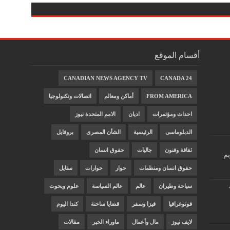
أقسام الموقع
CANADIAN NEWS AGENCY TV
CANADA 24
FROM AMERICA
أماكن ومعالم
اتصالات وتكنولوجيا
احداث ومؤتمرات
اديان
الامم المتحدة نيوز
الدبلوماسى
الرئيسية
الشأن المصرى
بروفايل
ثقافة وفنون
جاليات
حقوق انسان
يم
حقوق انسان ومنظمات
حوار
حوارات
ستايل
سياحة وطيران
عالم
عالم السياسة
علوم وبحوث
فوتوغرافيا
فيزا وسفر
قضايا ساخنة
كندا اليوم
لايف نيوز
مال وأعمال
ماوراء الخبر
مقالات