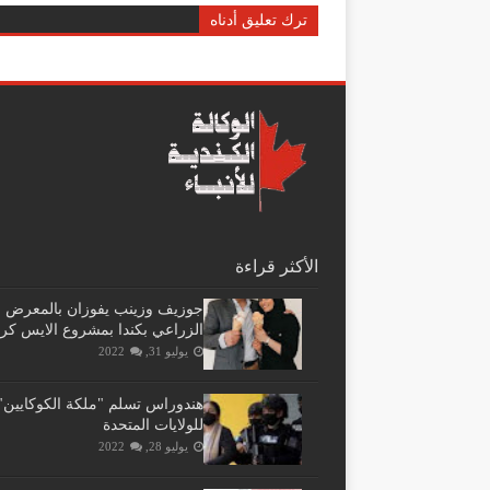
ترك تعليق أدناه
الأكثر قراءة
جوزيف وزينب يفوزان بالمعرض
الزراعي بكندا بمشروع الايس كر
يوليو 31, 2022
هندوراس تسلم "ملكة الكوكايين"
للولايات المتحدة
يوليو 28, 2022