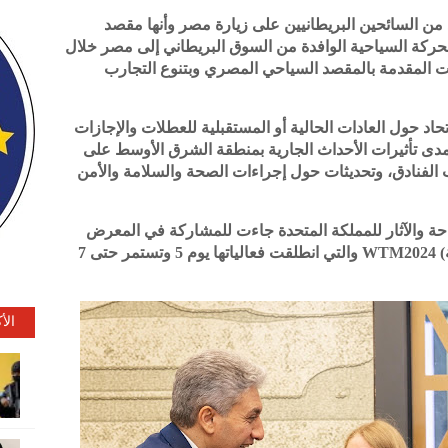
طلب متزايد من السائحين البريطانيين على زيارة مصر وأنها مقصد
حركة السياحية الوافدة من السوق البريطاني إلى مصر خلال
ت المقدمة بالمقصد السياحي المصري وبتنوع التجارب
حاد حول العادات الحالية أو المستقبلية للعطلات والإجازات
ABTA Holid ، ، ومناقشة مدى تأثيرات الأحداث الجارية بمنطقة الشرق الأوسط على
الفنادق، وتحديثات حول إجراءات الصحة والسلامة والأمن
حة والآثار للمملكة المتحدة جاءت للمشاركة في المعرض
السياحي الدولي (بورصة لندن الدولية للسياحة) WTM2024 والتي انطلقت فعالياتها يوم 5 وتستمر حتى 7
الأ