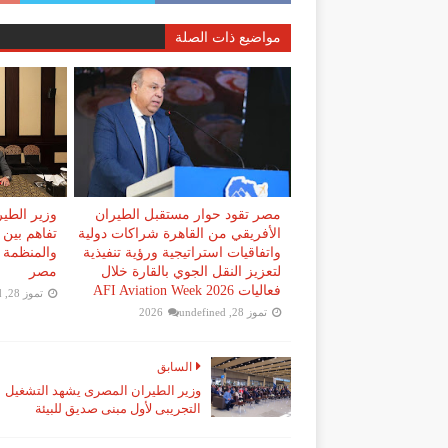
مواضيع ذات الصلة
مصر تقود حوار مستقبل الطيران
وزير الطير
الأفريقي من القاهرة شراكات دولية
تفاهم بين
واتفاقيات استراتيجية ورؤية تنفيذية
والمنظمة ا
لتعزيز النقل الجوي بالقارة خلال
مصر
فعاليات AFI Aviation Week 2026
تموز 28, 2026
d
تموز 28, 2026
undefined
السابق
وزير الطيران المصرى يشهد التشغيل
التجريبى لأول مبنى صديق للبيئة