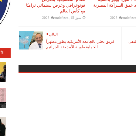
كد عمق الشراكة المصرية
فوتوغرافي وعرض سينمائي تزامنًا
مع كأس العالم
undefine
تموز 15, 2026
undefined
التالي
لتقى
فريق بحثي بالجامعة الأمريكية يطور مطهراً
للحماية طويلة الأمد ضد الجراثيم
الأ