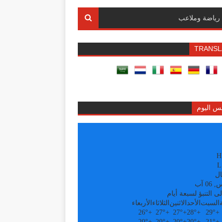
رياضة وملاعب
TRANSL
س اليوم
H
L
ال
0 آب
ى التنبؤ لسبعة أيام
السبت
الأحد
الاثنين
الثلاثاء
الأربعاء
26°
+
27°
+
27°
+
28°
+
29°
+
20°
+
20°
+
20°
+
20°
+
21°
+