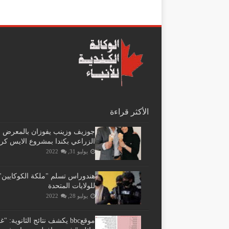
الأكثر قراءة
جوزيف وزينب يفوزان بالمعرض
الزراعي بكندا بمشروع الايس كر
يوليو 31, 2022
هندوراس تسلم "ملكة الكوكايين"
للولايات المتحدة
يوليو 28, 2022
موقعbbc يكشف نتائج الثانوية: 