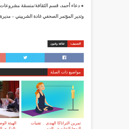
● دعاء أحمد، قسم الثقافة/منسقة مشروعات خ
وتدير المؤتمر الصحفي غادة الشربيني – مديرة
التصنيف:
ثقافة وفنون
مواضيع ذات الصلة
تمرين التراتاكا الهندى .. تقنيات
الهيئة الو
اليوجا التقليدية.. الهند