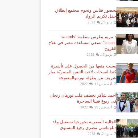
بحضور فنانين ونجوم مجتمع إنطلاق
حفل تكريم الرواد
مايو 26, 2023
د.مريم بطرس:منظمة "wounds
canada" تسعى لمساعدة مصر فى علاج
القروح
يونيو 13, 2022
بسبب منعها من الحصول على تأشيرة
كندا انسحاب لاعبة ​التنس​ المصريّة ​ميار
شريف​ من بطولة ​تورنتو​المفتوحة
أغسطس 11, 2022
احمد شاكر يخطف قلب نورهان ريحان
فى ربوع فيينا الساحرة
أغسطس 29, 2022
الجالية المصرية بجورجيا تستقبل وفد
دبلوماسى مصرى رفيع المستوى
مايو 24, 2023