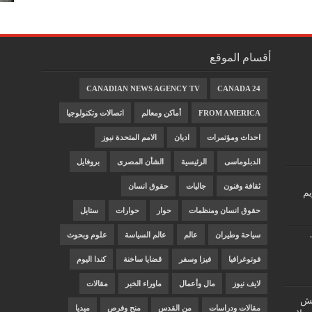
أقسام الموقع
CANADIAN NEWS AGENCY TV
CANADA 24
FROM AMERICA
أماكن ومعالم
اتصالات وتكنولوجيا
احداث ومؤتمرات
اديان
الامم المتحدة نيوز
الدبلوماسى
الرئيسية
الشأن المصرى
بروفايل
ثقافة وفنون
جاليات
حقوق انسان
يم
حقوق انسان ومنظمات
حوار
حوارات
ستايل
سياحة وطيران
عالم
عالم السياسة
علوم وبحوث
فوتوغرافيا
فيزا وسفر
قضايا ساخنة
كندا اليوم
لايف نيوز
مال وأعمال
ماوراء الخبر
مقالات
"غش
مقالات ودراسات
من القدس
منح وفرص
ميديا