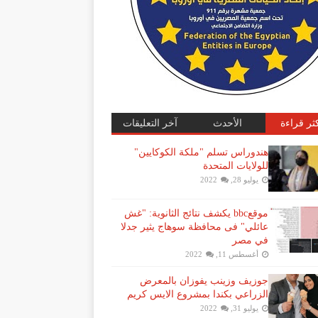
كثر قراءة
الأحدث
آخر التعليقات
هندوراس تسلم "ملكة الكوكايين"
للولايات المتحدة
يوليو 28, 2022
موقعbbc يكشف نتائج الثانوية: "غش
عائلي" فى محافظة سوهاج يثير جدلا
في مصر
أغسطس 11, 2022
جوزيف وزينب يفوزان بالمعرض
الزراعي بكندا بمشروع الايس كريم
يوليو 31, 2022