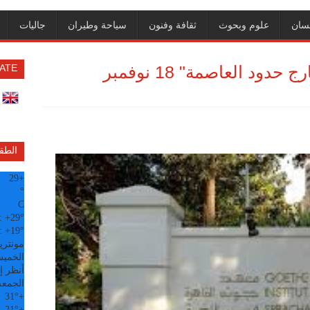
سان
علوم وبحوث
ثقافة وفنون
سياحة وطيران
جاليات
د العاصمة" 18 نوفمبر
ATE
الطق
29
+
°
C
:
+
29°
:
+
19°
مونتري
الخميس, 6
أنظر إل
الجمعة
31°
+
21°
+