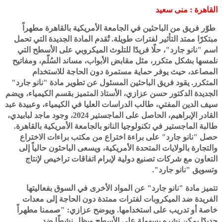
القاهرة : منى سعيد
طوّر فريق من الباحثين في الجامعة الأمريكية بالقاهرة مطهراً
مبتكرًا ممتد التأثير لفترات طويلة. تُقدم المادة الجديدة التي تحمل
اسم "نانو جارد"، حلًا فريدًا للتلوث الميكروبي على الأسطح التي
نلمسها بشكل متكرر، مثل مقابض الأبواب، مساند السُلّم، ومفاتيح
المصاعد، حيث يوفر حماية مستمرة دون الحاجة للاستخدام
المتكرر. يقود فريق الباحثين المسئول عن تطوير مادة "نانو جارد"
الجديدة الدكتور حسن عزازي، الأستاذ المتميز بقسم الكيمياء، ويضم
سيف الدين المفتي، طالب الدراسات العليا في الكيمياء، وعبيدة عبد
القادر الإبراهيم، الحاصل على الماجستير 2024، وجود ماجد لبابيدي،
طالبة الماجستير في تكنولوجيا النانو بالجامعة الأمريكية بالقاهرة.
حصل "نانو جارد" على براءة اختراع من مكتب براءات الاختراع
والتجارة بالولايات المتحدة الأمريكية، ويسعى الباحثون حالياً إلى
التعاون مع شركات تصنيع دولية لإبرام اتفاقات تراخيص لإنتاج
وتسويق "نانو جارد".
تتميز مادة "نانو جارد" عن المواد الأخرى في السوق بفعاليتها
الفريدة ضد الميكروبات لفترات ممتدة دون الحاجة إلى معدات
خاصة أو تدريب على استخدامها. ويوضح عزازي: "صممنا مطهراً
جديدًا يمكن نشره بسهولة على الأسطح ويظل نشطًا ضد