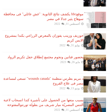
موقعbbc يكشف نتائج الثانوية: "غش عائلي" فى محافظة
سوهاج يثير جدلا في مصر
أغسطس 11, 2022
جوزيف وزينب يفوزان بالمعرض الزراعي بكندا بمشروع
الايس كريم
يوليو 31, 2022
بحضور فنانين ونجوم مجتمع إنطلاق حفل تكريم الرواد
مايو 26, 2023
د.مريم بطرس:منظمة "wounds canada" تسعى لمساعدة
مصر فى علاج القروح
يونيو 13, 2022
بسبب منعها من الحصول على تأشيرة كندا انسحاب لاعبة ​
التنس​ المصريّة ​ميار شريف​ من بطولة ​تورنتو​المفتوحة
أغسطس 11, 2022