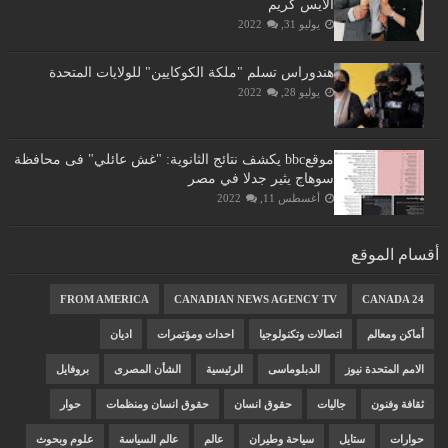
الايس كريم
يوليو 31, 2022
هندوراس تسلم "ملكة الكوكايين" للولايات المتحدة
يوليو 28, 2022
موقعbbc يكشف نتائج الثانوية: "غش عائلي" فى محافظة
سوهاج يثير جدلا في مصر
أغسطس 11, 2022
أقسام الموقع
FROM AMERICA
CANADIAN NEWS AGENCY TV
CANADA 24
أماكن ومعالم
اتصالات وتكنولوجيا
احداث ومؤتمرات
اديان
الامم المتحدة نيوز
الدبلوماسى
الرئيسية
الشأن المصرى
بروفايل
ثقافة وفنون
جاليات
حقوق انسان
حقوق انسان ومنظمات
حوار
حوارات
ستايل
سياحة وطيران
عالم
عالم السياسة
علوم وبحوث