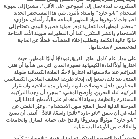
الميكروبات لمدة تصل إلى أسبوعين على الأقل"، مشيرًا إلى سهولة
استخدام "نانو جارد" وامتداد تأثيره. يلبي هذا المستحضر الجديد
احتياجات لا توفرها مواد التطهير المتاحة حالياً. وأضاف عزازي:
"معظم المطهرات التجارية توفر حماية قصيرة المدى وتحتاج إلى
الاستخدام والنشر المتكرر، كما أن المطهرات طويلة الأمد المتاحة
حاليًا عالية التكلفة وتتطلب إخلاء المنشآت، فضلًا عن الحاجة
لمتخصصين لاستخدامها."
على مدار عام كامل، طوّر الفريق نموذجًا أوليًا للمطهر، حيث
اختاروا أولاً المادة الكيميائية قصيرة المدى التي من شأنها أن تقتل
الجراثيم عند ملامستها ثم اختاروا لاحقًا المادة الكيميائية طويلة
المدى. بعد ذلك، سعوا إلى إيجاد طريقة لتغليف المادتين الكيميائيتين
المختارتين داخل حويصلات نانوية واختبار مدة صلاحية واستقرار
التركيبة أثناء التخزين. وأوضح المفتي: "بمجرد أن وجدنا التركيبة
المستقرة والنظيفة وسهلة الاستخدام على الأسطح، انتقلنا إلى
المرحلة التالية لجعل المنتج سهل الاستخدام". وعبّر المُفتي عن
أمله في أن يحقق "نانو جارد" تأثيرًا واسعًا، قائلاً: "أتمنى أن يصبح
"نانو جارد" موثوقًا ومعروفًا وقادرًا على حماية المنازل والجامعات
والعائلات من الأوبئة المستقبلية."
وتقديراً لهذا التصميم المبتكر، تم اختيار فريق "نانو جارد" كأحد