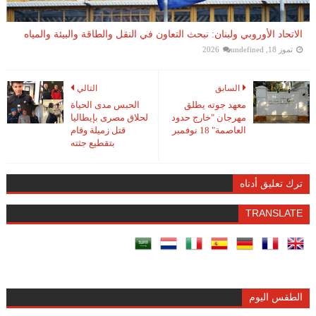
الاتحاد الأوروبي ولبنان: نبحث التعاون في النقل والطاقة والبيئة والمياه
تموز 18, 2026
undefined
السابق
التالي
معهد جوته يطلق
الحبس مدى الحياة
مهرجان "خارج حدود
لحلاق مصرى بإيطاليا
العاصمة" 18 نوفمبر
قتل زميلة وقام
بتقطيع جثته
ترك تعليق أدناه
TRANSLATE
الطقس اليوم