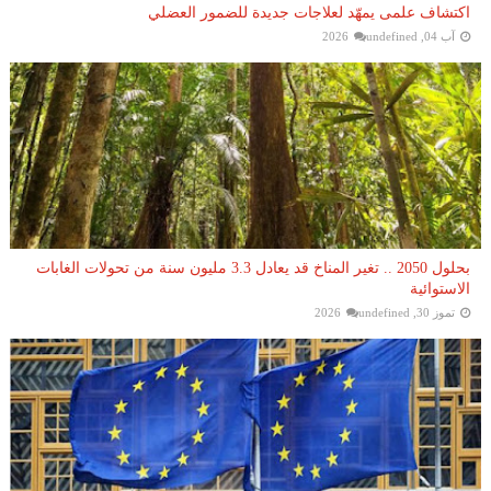
اكتشاف علمى يمهّد لعلاجات جديدة للضمور العضلي
آب 04, 2026
undefined
بحلول 2050 .. تغير المناخ قد يعادل 3.3 مليون سنة من تحولات الغابات
الاستوائية
تموز 30, 2026
undefined