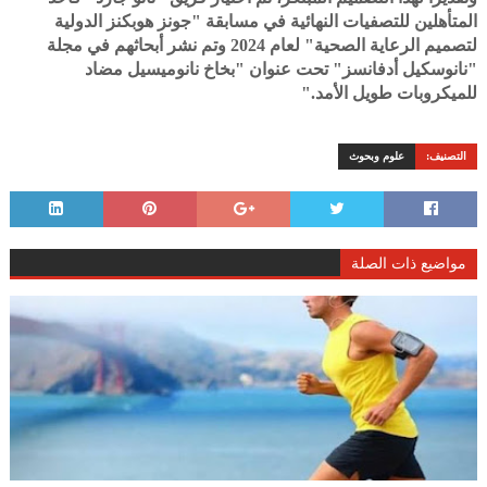
المتأهلين للتصفيات النهائية في مسابقة "جونز هوبكنز الدولية
لتصميم الرعاية الصحية" لعام 2024 وتم نشر أبحاثهم في مجلة
"نانوسكيل أدفانسز" تحت عنوان "بخاخ نانوميسيل مضاد
للميكروبات طويل الأمد."
التصنيف:
علوم وبحوث
مواضيع ذات الصلة