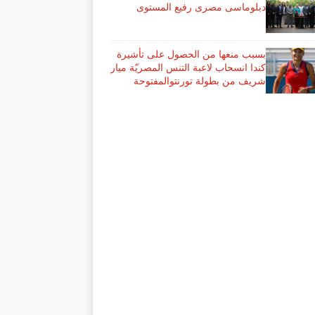
دبلوماسى مصرى رفيع المستوى
بسبب منعها من الحصول على تأشيرة
كندا انسحاب لاعبة ​التنس​ المصريّة ​ميار
شريف​ من بطولة ​تورنتو​المفتوحة