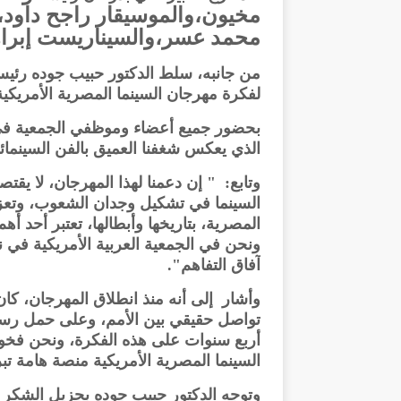
مخيون،
والموسيقار راجح داود،
محمد عسر،
والسيناريست إبرا
من جانبه، سلط الدكتور حبيب جوده رئيس 
لفكرة مهرجان السينما المصرية الأمريكية
بحضور جميع أعضاء وموظفي الجمعية في ا
الذي يعكس شغفنا العميق بالفن السينمائ
وتابع: " إن دعمنا لهذا المهرجان، لا يقتص
السينما في تشكيل وجدان الشعوب، وتعزيز 
المصرية، بتاريخها وأبطالها، تعتبر أحد أ
ونحن في الجمعية العربية الأمريكية في ن
آفاق التفاهم".
وأشار إلى أنه منذ انطلاق المهرجان، كان
تواصل حقيقي بين الأمم، وعلى حمل رسائ
أربع سنوات على هذه الفكرة، ونحن فخ
السينما المصرية الأمريكية منصة هامة تبر
وتوجه الدكتور حبيب جوده بجزيل الشكر و