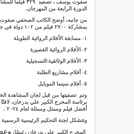
صفوت يوسف ، تصعي
الدورة الرابعة من المهرجان.
من جانبه، أوضح الكاتب الصحفي صفوت ي
بمشاركة ٢٧٠٠ فيلم من ١٠٢ دولة في جميع المسابقات الرسمية وفروعها الخمسة من :-
١- مسابقة الأفلام الروائية الطويلة
٢- الأفلام الروائية القصيرة
٣- الأفلام الوثائقية/التسجيلية
٤- أفلام مشاريع الطلبة
٥- أفلام سينما الموبايل
وتم تصفيتها من قبل لجان المشاهدة الخ
برئاسة المخرج الكبير علي بدرخان، لافتًا 
أفضل فيلم وممثل وممثلة لعام ٢٠٢٤ .
وتتشكل لجنة التحكيم الرئيسية الرسمية ل
وعضو
المخرج الكبير علي بدرخان رئيسًا،