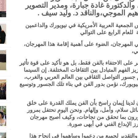
والدكتورة غادة جبارة،
ومدير التصوير
هيم الموجي،
والناقد د. وليد سيف .
الجمعية العربية الأمريكية في نيويورك والداعمين
 للعام الرابع على التوالي
لمهرجان، الضوء على أهمية إقامة هذا المهرجان،
ي،
ر على الاحتفاء بالفن فقط، بل هو تأكيد على قوة تأثير
الفهم المتبادل بين الثقافات المختلفة. إن السينما
هم جسور التواصل الثقافي بين العالم العربي والغرب،
يويورك، نؤمن بدور الفن في بناء تلك الجسور وتوسيع
 لدينا إيمان راسخ بأن الفن يملك القدرة على خلق
ل سلام، وأمل، وإلهام. ونحن اليوم نحتفل بمرور
ورون بما تحقق من نجاحات، وكيف أصبح مهرجان
ز الإبداع الفني في أبهى صورة.
التقدير لجميع من دعموا وساهموا في إنجاح هذا