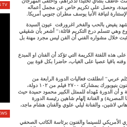
ريست عاطف بشاي تخليداً لذكراهم، واحتفى المهرجان
 TV
 حميدة، وحصل على تكريم خاص عن مجمل أعماله
لإستنارة لنيافة الأنبا يوسف مطران جنوبي أمريكا.
هد يفيض بالحب والفخر اغرورقت عيون السيدة
موع وهي تتسلم درع التكريم قائلة:" أشعر بأن شقيقي
قد أثبت خلال مشواره الفني أن الفن ليس مجرد مهنة بل
ى هذه اللفتة الكريمة التي تؤكد أن الفنان او المبدع
فنه باقيا عصيا على الغياب، حاضرا بكل قوة بين
 عربي" انطلقت فعاليات الدورة الرابعة من
المهرجان المصري الأمريكي للسينما والفنون بنيوبورك بمشاركة ٢٧٠٠ فيلم من ١٠٢ دولة،
و أن الدورة مُهداه للممثل الكبير محمود حميدة حيث
لمصرية) و الفنانة إلهام شاهين رئيسة الدورة
ني لاشين، والفنانة ليلي علوي والفنان هشام ماجد،
EWS
ري الأمريكي للسينما والفنون برئاسة الكاتب الصحفي