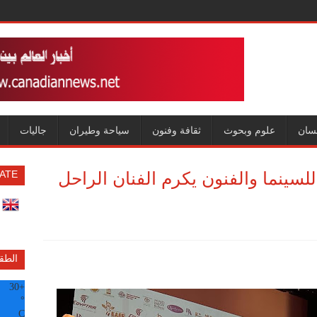
سان
علوم وبحوث
ثقافة وفنون
سياحة وطيران
جاليات
سينما والفنون يكرم الفنان الراحل
ATE
الطق
30
+
°
C