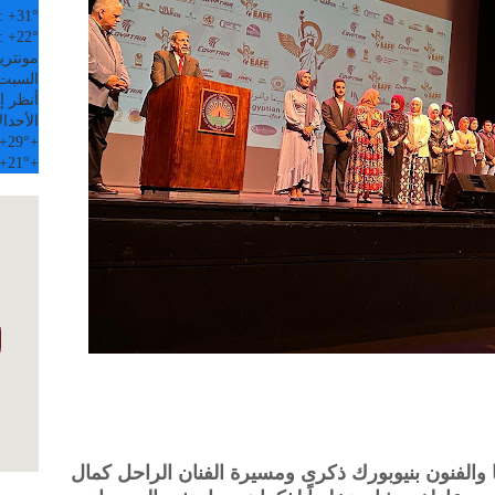
:
+
31°
:
+
22°
مونتري
السبت, 08 
أنظر إل
الأحد
ال
+
29°
+
+
21°
+
والفنون بنيوبورك ذكرى ومسيرة الفنان الراحل كمال