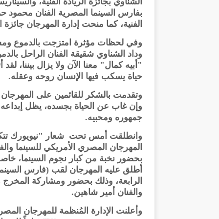
الشناوي بجائزة الريادة الفنية، والسينا
بفارس السينما المصرية الفنان محمود
الفنية، كما منحت إدارة المهرجان جائزة ا
وفي لحظات مؤثرة امتزجت بالدموع ومش
وداد الشناوي شقيقة الفنان الراحل بالد
"أبيه كمال" معنا الآن ولا يزال بيننا، ل
حياة يسكب فيها الإنسان روحه وعقله.
وتقدمت بالشكر للقائمين على المهرجان عل
وإن غاب عن الحياة بجسده، يظل إبداعه و
جمهوره ومحبيه.
وانطلقت أمس تحت شعار "نيويورك تتكلم
بحضور نخبة من كبار نجوم السينما، خاصة 
أطلق عليه المهرجان لقب (فارس السينما ا
الرابعة، وذلك بحضور ومشاركة المخرج ها
والفنان أمير شاهين.
وأعلنت الإدارة المُنظمة للمهرجان المص