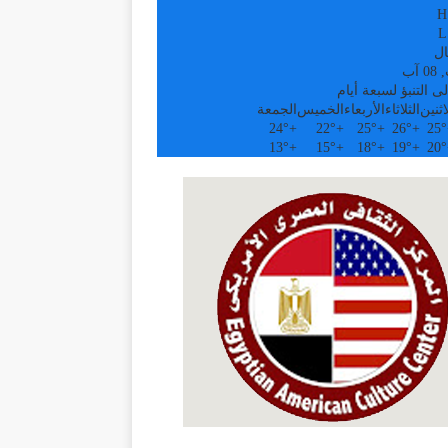
H
L
ال
آب
ى التنبؤ لسبعة أيام
اثنين
الثلاثاء
الأربعاء
الخميس
الجمعة
24°
+
22°
+
25°
+
26°
+
25°
13°
+
15°
+
18°
+
19°
+
20°