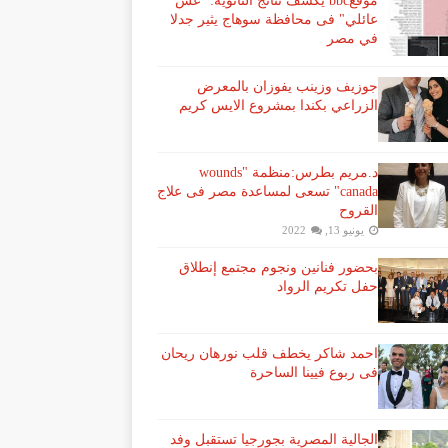
موقعbbc يكشف نتائج الثانوية: "غش
عائلي" فى محافظة سوهاج يثير جدلا
في مصر
جوزيف وزينب يفوزان بالمعرض
الزراعي بكندا بمشروع الايس كريم
د.مريم بطرس:منظمة "wounds
canada" تسعى لمساعدة مصر فى علاج
القروح
يونيو 13, 2022
بحضور فنانين ونجوم مجتمع إنطلاق
حفل تكريم الرواد
احمد شاكر يخطف قلب نورهان ريحان
فى ربوع فيينا الساحرة
الجالية المصرية بجورجيا تستقبل وفد