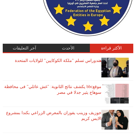
الأكثر قراءة
الأحدث
آخر التعليقات
هندوراس تسلم "ملكة الكوكايين" للولايات المتحدة
موقعbbc يكشف نتائج الثانوية: "غش عائلي" فى محافظة
سوهاج يثير جدلا في مصر
جوزيف وزينب يفوزان بالمعرض الزراعي بكندا بمشروع
الايس كريم