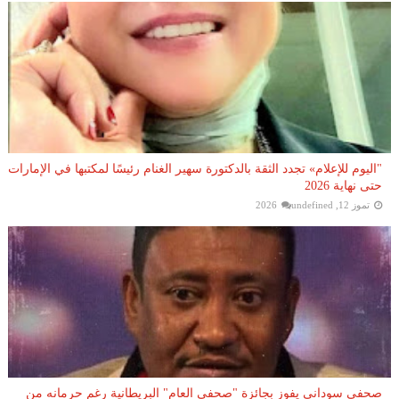
"اليوم للإعلام» تجدد الثقة بالدكتورة سهير الغنام رئيسًا لمكتبها في الإمارات
حتى نهاية 2026
تموز 12, 2026
undefined
صحفي سوداني يفوز بجائزة "صحفي العام" البريطانية رغم حرمانه من