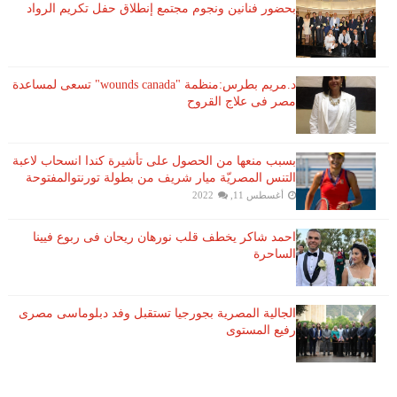
بحضور فنانين ونجوم مجتمع إنطلاق حفل تكريم الرواد
د.مريم بطرس:منظمة "wounds canada" تسعى لمساعدة
مصر فى علاج القروح
بسبب منعها من الحصول على تأشيرة كندا انسحاب لاعبة ​
التنس​ المصريّة ​ميار شريف​ من بطولة ​تورنتو​المفتوحة
أغسطس 11, 2022
احمد شاكر يخطف قلب نورهان ريحان فى ربوع فيينا
الساحرة
الجالية المصرية بجورجيا تستقبل وفد دبلوماسى مصرى
رفيع المستوى