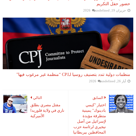
حضور حفل التكريم
حزيران 19, 2026
undefined
منظمات دولية تندد بتصنيف روسيا لـCPJ “منظمة غير مرغوب فيها”
أيار 26, 2026
undefined
السابق
التالي
اختيار "كيمي
مقتل مصري بطلق
بادينوك" يمينية
ناري في ولاية فلوريدا
متطرفة مؤيدة
الأميركية
لإسرائيل من أصل
نيجيري لرئاسة حزب
المحافظين بيريطانيا