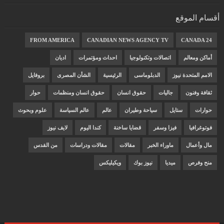
أقسام الموقع
FROM AMERICA
CANADIAN NEWS AGENCY TV
CANADA 24
أماكن ومعالم
اتصالات وتكنولوجيا
احداث ومؤتمرات
اديان
الامم المتحدة نيوز
الدبلوماسى
الرئيسية
الشأن المصرى
بروفايل
ثقافة وفنون
جاليات
حقوق انسان
حقوق انسان ومنظمات
حوار
حوارات
ستايل
سياحة وطيران
عالم
عالم السياسة
علوم وبحوث
فوتوغرافيا
فيزا وسفر
قضايا ساخنة
كندا اليوم
لايف نيوز
مال وأعمال
ماوراء الخبر
مقالات
مقالات ودراسات
من القدس
منح وفرص
ميديا
نيوز بوك
ويكيليكس