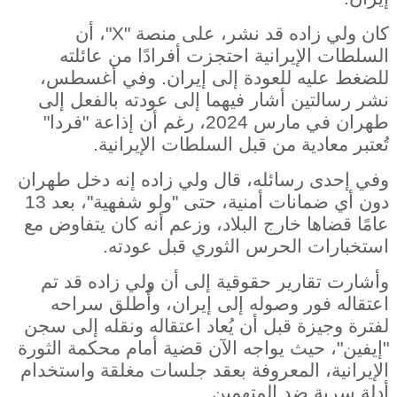
كان ولي زاده قد نشر، على منصة "
X
"، أن
السلطات الإيرانية احتجزت أفرادًا من عائلته
للضغط عليه للعودة إلى إيران. وفي أغسطس،
نشر رسالتين أشار فيهما إلى عودته بالفعل إلى
طهران في مارس 2024، رغم أن إذاعة "فردا"
تُعتبر معادية من قبل السلطات الإيرانية.
وفي إحدى رسائله، قال ولي زاده إنه دخل طهران
دون أي ضمانات أمنية، حتى "ولو شفهية"، بعد 13
عامًا قضاها خارج البلاد، وزعم أنه كان يتفاوض مع
استخبارات الحرس الثوري قبل عودته.
وأشارت تقارير حقوقية إلى أن ولي زاده قد تم
اعتقاله فور وصوله إلى إيران، وأُطلق سراحه
لفترة وجيزة قبل أن يُعاد اعتقاله ونقله إلى سجن
"إيفين"، حيث يواجه الآن قضية أمام محكمة الثورة
الإيرانية، المعروفة بعقد جلسات مغلقة واستخدام
أدلة سرية ضد المتهمين.