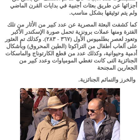
أجزائها عن طريق بعثات أجنبية في بدايات القرن الماضي
ولم يتم توثيقها بشكل مناسب.
كما كشفت البعثة المصرية عن عدد كبير من الأثار من تلك
الفترة ومنها عملات برونزية تحمل صورة الإسكندر الأكبر
وتعود لعصر بطلميوس الأول (٣٦٧ - ٢٨٣). وكذلك تم العثور
على آلعاب أطفال من التراكوتا (الطين المحروق) وبأشكال
أدمية وحيوانية، وكذلك عدد من قطع الكارتوناج والماسكات
الجنائزية التى كانت تغطي المومياوات وعدد كبير من
الجعارين المجنحة
والخرز والتمائم الجنائزية.