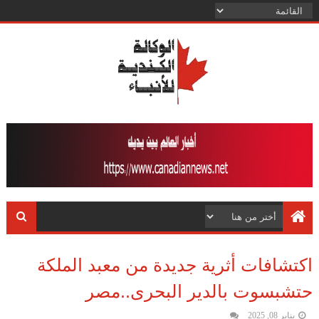
اكتشافات أثرية جديدة من معبد الملكة
حتشبسوت بالدير البحرى..مصر
يناير 08, 2025