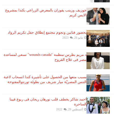
جوزيف وزينب يفوزان بالمعرض الزراعي بكندا بمشروع
الايس كريم
بحضور فنانين ونجوم مجتمع إنطلاق حفل تكريم الرواد
مايو 26, 2023
د.مريم بطرس:منظمة "wounds canada" تسعى لمساعدة
مصر فى علاج القروح
بسبب منعها من الحصول على تأشيرة كندا انسحاب لاعبة ​
التنس​ المصريّة ​ميار شريف​ من بطولة ​تورنتو​المفتوحة
احمد شاكر يخطف قلب نورهان ريحان فى ربوع فيينا
الساحرة
أغسطس 29, 2022