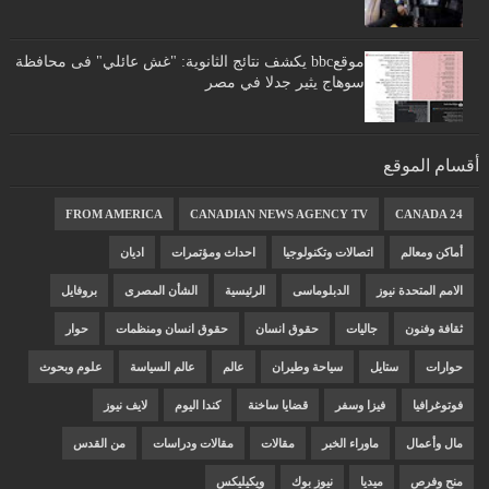
موقعbbc يكشف نتائج الثانوية: "غش عائلي" فى محافظة
سوهاج يثير جدلا في مصر
أقسام الموقع
FROM AMERICA
CANADIAN NEWS AGENCY TV
CANADA 24
أماكن ومعالم
اتصالات وتكنولوجيا
احداث ومؤتمرات
اديان
الامم المتحدة نيوز
الدبلوماسى
الرئيسية
الشأن المصرى
بروفايل
ثقافة وفنون
جاليات
حقوق انسان
حقوق انسان ومنظمات
حوار
حوارات
ستايل
سياحة وطيران
عالم
عالم السياسة
علوم وبحوث
فوتوغرافيا
فيزا وسفر
قضايا ساخنة
كندا اليوم
لايف نيوز
مال وأعمال
ماوراء الخبر
مقالات
مقالات ودراسات
من القدس
منح وفرص
ميديا
نيوز بوك
ويكيليكس