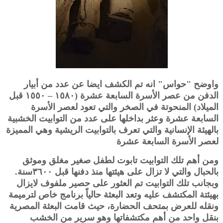
واوضح "حواس" انه تم الكشف ايضا عن عدد من أبيار
الدفن من عصر الأسرة السابعة عشرة (١٥٨٠ – ١٥٥٠ قبل
الميلاد) المنحوتة في الصخر والتي تعود لعصر الأسرة
السابعة عشرة وعثر بداخلها على عدد من التوابيت الخشبية
بالهيئة الإنسانية والتي تعرف بالتوابيت الريشية وهي المميزة
لعصر الأسرة السابعة عشرة
ومن أهم تلك التوابيت تابوت لطفل صغير مغلق وموثق
بالحبال والتي لا تزال على هيئتها منذ دفنها قبل ٣٦٠٠سنة.
وبجانب تلك التوابيت تم العثور على حصير ملفوف لايزال
بهيئتة المكتشف عليه وتعد البعثة حالياً برنامج خاص لترميمة
ونقله للعرض بمتحف الحضارة، حيث قامت البعثة المصرية
بنقل واحد من أهم مكتشفاتها وهو سرير من الخشب