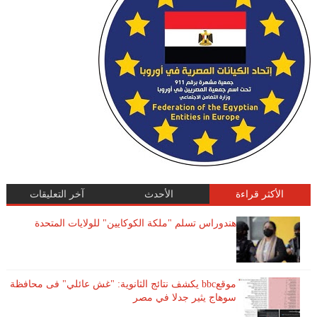
الأكثر قراءة
الأحدث
آخر التعليقات
هندوراس تسلم "ملكة الكوكايين" للولايات المتحدة
موقعbbc يكشف نتائج الثانوية: "غش عائلي" فى محافظة
سوهاج يثير جدلا في مصر