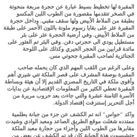
المقبرة لها تخطيط بسيط عبارة عن حجرة مربعة منحوتة
في الصخر تتقدمها مقصورة من الطوب اللبن المكسو
بطبقة من الملاط الأبيض ولها سقف مقبي. وداخل حجرة
المقبرة عثر على بقايا رسوم ملونة باللون الأحمر على طبقة
من الملاط الأبيض. وفي أرضية الحجرة عثر على بئر
مستطيل يودي الى حجرتي دفن. وفي البئر تم العثور على
مائدة قرابين من الحجر الجيري وكذلك على اللوحة
الجنائزية لصاحب المقبرة جحوتي مس.
وعلى الرغم من اللقب المهم الذي كان يحمله صاحب
المقبرة بوصفة المشرف على قصر الملكة تتي شيري أهم
وأقوى ملكة في التاريخ المصري القديم إلا أن هيئة وبساطة
المقبرة تعطي الكثير من المعلومات الإقتصادية عن بدايات
الأسرة الثامنة عشرة والتي جاءت بعد حروب مريرة من
أجل التحرير إستنزفت إقتصاد الدولة.
واكد "حواس" انه تم الكشف عن جزء من جبانة بطلمية
ممتدده شغلت موقع الطريق الصاعد ومعبد الوادي وشيدت
مقابرها من الطوب اللبن وأجزاء من حجارة معبد الملكة
حتشبسوت هذة الجبانة كان قد تم الكشف عن بعض من