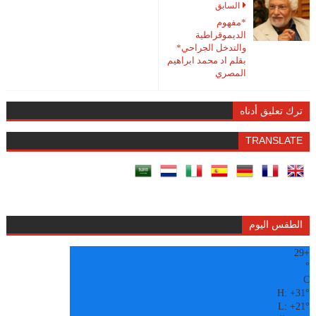
السابق
*مفهوم
الديموقراطية
والتدخل الجراحي*
بقلم اد محمد ابراهيم
المصري
ترك تعليق أدناه
TRANSLATE
الطقس اليوم
29
+
°
C
H:
+
31°
L:
+
21°