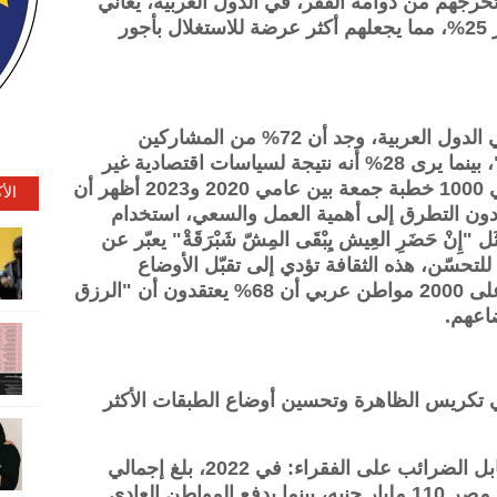
رجهم من دوامة الفقر، في الدول العربية، يعاني
الشباب من معدلات بطالة مرتفعة تتجاوز 25%، مما يجعلهم أكثر عرضة للاستغلال بأجور
وفقًا لدراسة أُجريت على 500 شخص في الدول العربية، وجد أن 72% من المشاركين
يعتقدون أن فقرهم "قدرٌ لا يمكن تغييره"، بينما يرى 28% أنه نتيجة لسياسات اقتصادية غير
عادلة، التحليل اللغوي للخطاب الديني في 1000 خطبة جمعة بين عامي 2020 و2023 أظهر أن
الأ
" دون التطرق إلى أهمية العمل والسعي، استخدام
إِنْ حَضَرِ العِيش يِبْقَى المِشّ شَبْرَقَةْ" يعبّر عن
لتحسّن، هذه الثقافة تؤدي إلى تقبّل الأوضاع
الاقتصادية المدنية، حيث كشف استبيان على 2000 مواطن عربي أن 68% يعتقدون أن "الرزق
اعهم.
 تكريس الظاهرة وتحسين أوضاع الطبقات الأكثر
1. الإعفاءات الضريبية لرجال الأعمال مقابل الضرائب على الفقراء: في 2022، بلغ إجمالي
الإعفاءات الضريبية للشركات الكبرى في مصر 110 مليار جنيه، بينما يدفع المواطن العادي