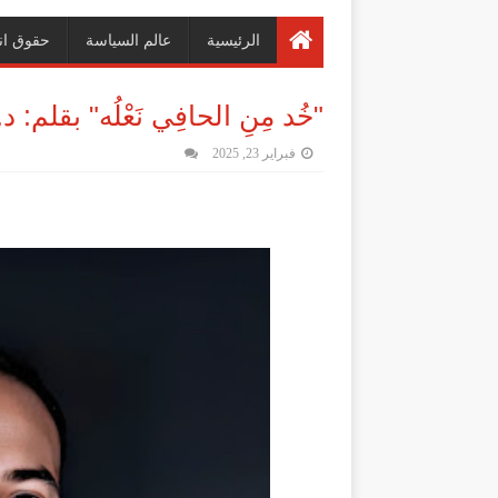
الرئيسية
عالم السياسة
حقوق ان
"خُد مِنِ الحافِي نَعْلُه" بقلم
فبراير 23, 2025