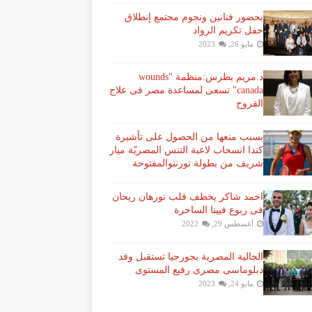
بحضور فنانين ونجوم مجتمع إنطلاق
حفل تكريم الرواد
مايو 26, 2023
د.مريم بطرس:منظمة "wounds
canada" تسعى لمساعدة مصر فى علاج
القروح
بسبب منعها من الحصول على تأشيرة
كندا انسحاب لاعبة ​التنس​ المصريّة ​ميار
شريف​ من بطولة ​تورنتو​المفتوحة
احمد شاكر يخطف قلب نورهان ريحان
فى ربوع فيينا الساحرة
أغسطس 29, 2022
الجالية المصرية بجورجيا تستقبل وفد
دبلوماسى مصرى رفيع المستوى
مايو 24, 2023