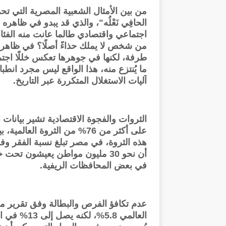
من بين الأمثال الشعبية المصرية التي تح
الحافِي نَعْلُه"، والذي قد يبدو في ظاه
اجتماعي واقتصادي طالما عانت منه الفئا
من شخص لا يملك حذاءً أصلًا؟ في ظاهرها
طرفة، لكنها في جوهرها تعكس خللًا اجتماعي
ما يُنتزع منه، هذا الواقع ليس مجرد ان
آليات الاستغلال المتكررة عبر التاريخ.
في بعض المحافظات الريفية.
العالمي 5.8