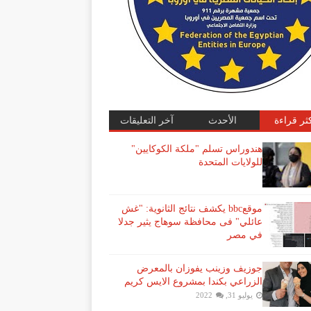
كثر قراءة
الأحدث
آخر التعليقات
هندوراس تسلم "ملكة الكوكايين"
للولايات المتحدة
موقعbbc يكشف نتائج الثانوية: "غش
عائلي" فى محافظة سوهاج يثير جدلا
في مصر
جوزيف وزينب يفوزان بالمعرض
الزراعي بكندا بمشروع الايس كريم
يوليو 31, 2022