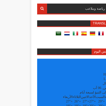
رياضة وملاعب
TRANSL
س اليوم
H
L
ال
0 آب
ى التنبؤ لسبعة أيام
السبت
الأحد
الاثنين
الثلاثاء
الأربعاء
27°
+
26°
+
27°
+
27°
+
29°
+
19°
+
19°
+
18°
+
20°
+
20°
+