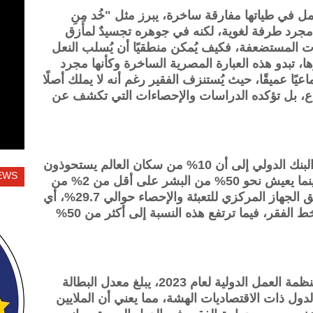
مل في طياتها مفارقة ساخرة، يبرز مثل "خُد مِنِ
ره مجرد طرفة لغوية، لكنه في جوهره تجسيدٌ لمأزق
ت المستضعفة، فكيف يُمكن منطقيًا أن يُسلب النعل
، تبدو هذه العبارة المصرية الساخرة وكأنها مجرد
ًا عميقًا، حيث يُستنزف الفقير رغم أنه لا يملك أصلًا
طباع، بل تؤكده الدراسات والإحصاءات التي تكشف عن
الثروات والفجوة الاقتصادية تشير بيانات البنك الدولي إلى أن 10% من سكان العالم يستحوذون
EWS
على أكثر من 76% من الثروة العالمية، بينما يعيش نحو 50% من البشر على أقل من 2% من
هذه الثروة، في مصر تبلغ نسبة الفقر وفق الجهاز المركزي للتعبئة والإحصاء حوالي 29.7%، أي
أن نحو 30 مليون مواطن يعيشون تحت خط الفقر، فيما ترتفع هذه النسبة إلى أكثر من 50%
عدم تكافؤ الفرص والبطالة وفق تقرير منظمة العمل الدولية لعام 2023، يبلغ معدل البطالة
%، لكنه يصل إلى 13% في الدول ذات الاقتصاديات الهشة، مما يعني أن الملايين