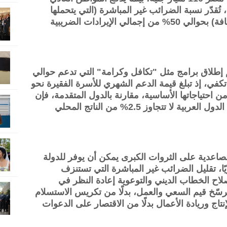
ه السنوي، تُقدّر نسبة الضرائب غير المباشرة (التي يتحملها
الفقراء بالأساس مثل ضريبة القيمة المضافة) بحوالي 50% من إجمالي الإيرادات الضريبية
غم إطلاق برامج مثل "تكافل وكرامة" التي تدعم حوالي
تكفي، إذ تبلغ قيمة الدعم الشهري للأسرة الفقيرة نحو
نيهًا، وهو مبلغ لا يغطي حتى 20% من احتياجاتها الأساسية، مقارنة بالدول المتقدمة، فإن
نسبة الإنفاق على الضمان الاجتماعي في الدول العربية لا تتجاوز 2.5% من الناتج المحلي
تصاعدية على الثروات الكبرى يمكن أن يوفر للدولة
200 مليار جنيه سنويًا، تقليل الضرائب غير المباشرة التي تستنزف
إصلاح الخطاب الديني والتوعوية إعادة النظر في
تُرسّخ قيم السعي والعمل، بدلًا من تكريس الاستسلام
نتاج وريادة الأعمال بدلًا من الاقتصار على الدعوات