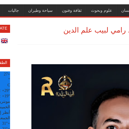
سان
علوم وبحوث
ثقافة وفنون
سياحة وطيران
جاليات
: د. رامي لبيب علم الدين
ATE
الطق
27
+
°
C
:
+
29°
:
+
19°
مونتري
الخميس, 6
أنظر إل
الجمعة
31°
+
21°
+