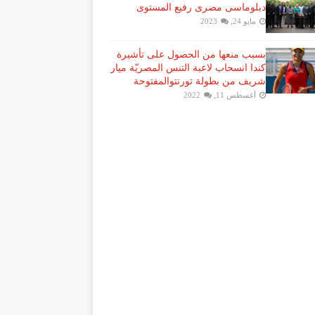
دبلوماسى مصرى رفيع المستوى
مايو 24, 2023
بسبب منعها من الحصول على تأشيرة
كندا انسحاب لاعبة ​التنس​ المصريّة ​ميار
شريف​ من بطولة ​تورنتو​المفتوحة
أغسطس 11, 2022