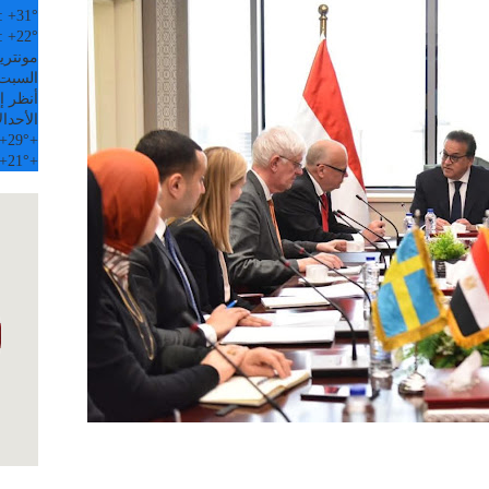
:
+
31°
:
+
22°
مونتري
السبت, 08 
أنظر إل
الأحد
ال
+
29°
+
+
21°
+