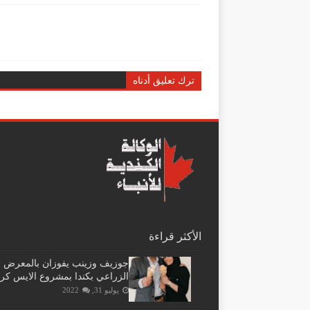
ترك تعليق أدناه
الأكثر قراءة
جوزيف وزينب يفوزان بالمعرض
الزراعي بكندا بمشروع الايس كر
يوليو 31, 2022