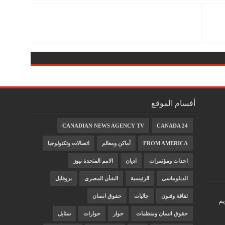
أقسام الموقع
CANADIAN NEWS AGENCY TV
CANADA 24
FROM AMERICA
أماكن ومعالم
اتصالات وتكنولوجيا
احداث ومؤتمرات
اديان
الامم المتحدة نيوز
الدبلوماسى
الرئيسية
الشأن المصرى
بروفايل
ثقافة وفنون
جاليات
حقوق انسان
يم
حقوق انسان ومنظمات
حوار
حوارات
ستايل