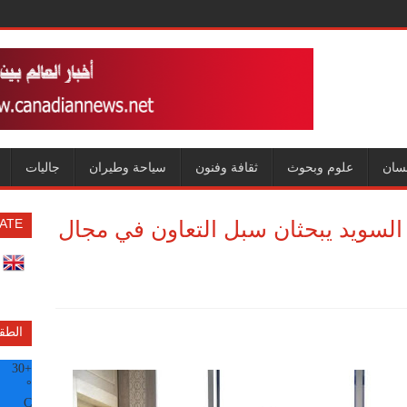
سان
علوم وبحوث
ثقافة وفنون
سياحة وطيران
جاليات
لسويد يبحثان سبل التعاون في مجال
ATE
الطق
30
+
°
C