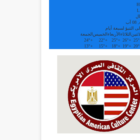
H
L
ال
آب
ى التنبؤ لسبعة أيام
اثنين
الثلاثاء
الأربعاء
الخميس
الجمعة
24°
+
22°
+
25°
+
26°
+
25°
13°
+
15°
+
18°
+
19°
+
20°