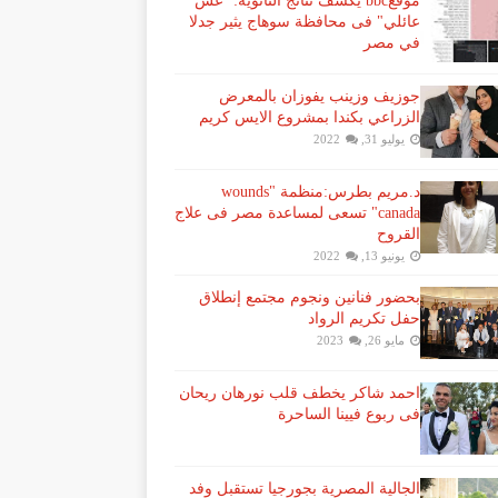
موقعbbc يكشف نتائج الثانوية: "غش
عائلي" فى محافظة سوهاج يثير جدلا
في مصر
جوزيف وزينب يفوزان بالمعرض
الزراعي بكندا بمشروع الايس كريم
يوليو 31, 2022
د.مريم بطرس:منظمة "wounds
canada" تسعى لمساعدة مصر فى علاج
القروح
يونيو 13, 2022
بحضور فنانين ونجوم مجتمع إنطلاق
حفل تكريم الرواد
مايو 26, 2023
احمد شاكر يخطف قلب نورهان ريحان
فى ربوع فيينا الساحرة
الجالية المصرية بجورجيا تستقبل وفد