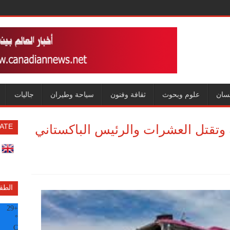
سان
علوم وبحوث
ثقافة وفنون
سياحة وطيران
جاليات
وتقتل العشرات والرئيس الباكستاني
ATE
الطق
29
+
°
C