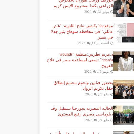
جوزيف وزينب يفوزان بالمعرض
الزراعي بكندا بمشروع الايس كريم
يوليو 31, 2022
موقعbbc يكشف نتائج الثانوية: "غش
عائلي" فى محافظة سوهاج يثير جدلا
في مصر
أغسطس 11, 2022
د.مريم بطرس:منظمة "wounds
canada" تسعى لمساعدة مصر فى علاج
القروح
يونيو 13, 2022
بحضور فنانين ونجوم مجتمع إنطلاق
حفل تكريم الرواد
مايو 26, 2023
الجالية المصرية بجورجيا تستقبل وفد
دبلوماسى مصرى رفيع المستوى
مايو 24, 2023