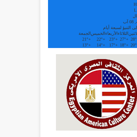
H
L
ال
آب
ى التنبؤ لسبعة أيام
اثنين
الثلاثاء
الأربعاء
الخميس
الجمعة
21°
+
22°
+
23°
+
27°
+
28°
13°
+
14°
+
17°
+
18°
+
20°