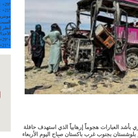
:
+
29°
:
+
21°
مونتري
السبت, 08 
أنظر إل
الأحد
ال
+
29°
+
+
21°
+
بأشد العبارات هجوماً إرهابياً الذي استهدف حافلة
لوشستان بجنوب غرب باكستان صباح اليوم الأربعاء