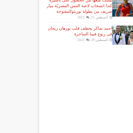
بسبب منعها من الحصول على تأشيرة
كندا انسحاب لاعبة ​التنس​ المصريّة ​ميار
شريف​ من بطولة ​تورنتو​المفتوحة
أغسطس 11, 2022
احمد شاكر يخطف قلب نورهان ريحان
فى ربوع فيينا الساحرة
أغسطس 29, 2022