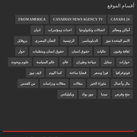
أقسام الموقع
FROM AMERICA
CANADIAN NEWS AGENCY TV
CANADA 24
أماكن ومعالم
اتصالات وتكنولوجيا
احداث ومؤتمرات
اديان
الامم المتحدة نيوز
الدبلوماسى
الرئيسية
الشأن المصرى
بروفايل
ثقافة وفنون
جاليات
حقوق انسان
حقوق انسان ومنظمات
حوار
حوارات
ستايل
سياحة وطيران
عالم
عالم السياسة
علوم وبحوث
فوتوغرافيا
فيزا وسفر
قضايا ساخنة
كندا اليوم
لايف نيوز
مال وأعمال
ماوراء الخبر
مقالات
مقالات ودراسات
من القدس
منح وفرص
ميديا
نيوز بوك
ويكيليكس