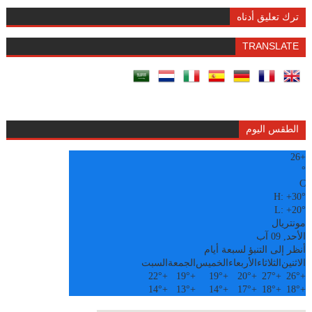
ترك تعليق أدناه
TRANSLATE
الطقس اليوم
26
+
°
C
H:
+
30°
L:
+
20°
مونتريال
الأحد, 09 آب
أنظر إلى التنبؤ لسبعة أيام
الاثنين
الثلاثاء
الأربعاء
الخميس
الجمعة
السبت
22°
+
19°
+
19°
+
20°
+
27°
+
26°
+
14°
+
13°
+
14°
+
17°
+
18°
+
18°
+