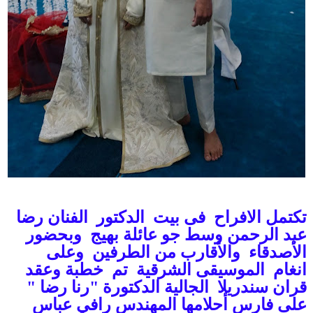
تكتمل الافراح فى بيت الدكتور الفنان رضا
عبد الرحمن وسط جو عائلة بهيج وبحضور
الأصدقاء والأقارب من الطرفين وعلى
انغام الموسيقى الشرقية تم خطبة وعقد
قران سندريلا الجالية الدكتورة "رنا رضا "
على فارس أحلامها المهندس رافي عباس