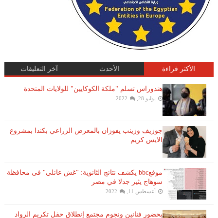
الأكثر قراءة
الأحدث
آخر التعليقات
هندوراس تسلم "ملكة الكوكايين" للولايات المتحدة
يوليو 28, 2022
جوزيف وزينب يفوزان بالمعرض الزراعي بكندا بمشروع
الايس كريم
موقعbbc يكشف نتائج الثانوية: "غش عائلي" فى محافظة
سوهاج يثير جدلا في مصر
أغسطس 11, 2022
بحضور فنانين ونجوم مجتمع إنطلاق حفل تكريم الرواد