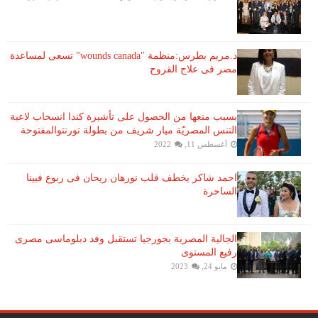
د.مريم بطرس:منظمة "wounds canada" تسعى لمساعدة
مصر فى علاج القروح
بسبب منعها من الحصول على تأشيرة كندا انسحاب لاعبة ​
التنس​ المصريّة ​ميار شريف​ من بطولة ​تورنتو​المفتوحة
أغسطس 11, 2022
احمد شاكر يخطف قلب نورهان ريحان فى ربوع فيينا
الساحرة
الجالية المصرية بجورجيا تستقبل وفد دبلوماسى مصرى
رفيع المستوى
مايو 24, 2023