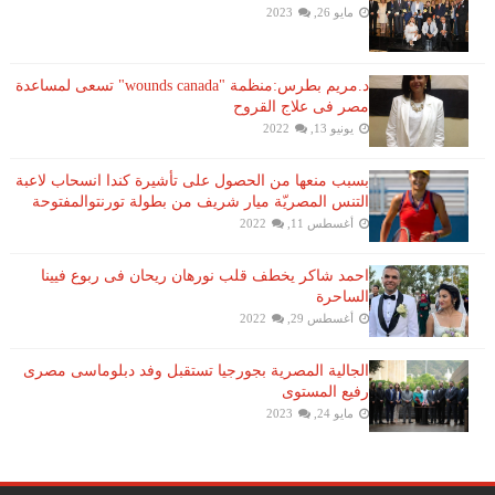
مايو 26, 2023
د.مريم بطرس:منظمة "wounds canada" تسعى لمساعدة
مصر فى علاج القروح
يونيو 13, 2022
بسبب منعها من الحصول على تأشيرة كندا انسحاب لاعبة ​
التنس​ المصريّة ​ميار شريف​ من بطولة ​تورنتو​المفتوحة
أغسطس 11, 2022
احمد شاكر يخطف قلب نورهان ريحان فى ربوع فيينا
الساحرة
أغسطس 29, 2022
الجالية المصرية بجورجيا تستقبل وفد دبلوماسى مصرى
رفيع المستوى
مايو 24, 2023