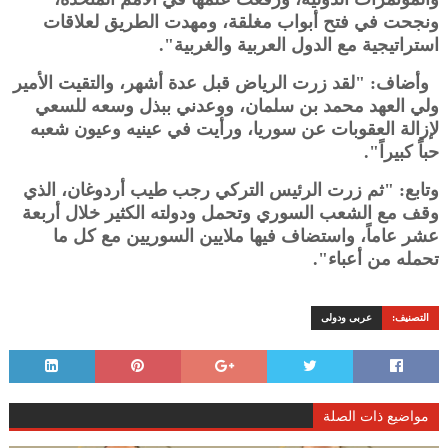
ونجحت في فتح أبواب مغلقة، ومهدت الطريق لعلاقات
استراتيجية مع الدول العربية والغربية".
وأضاف: "لقد زرت الرياض قبل عدة أشهر، والتقيت الأمير
ولي العهد محمد بن سلمان، ووعدني ببذل وسعه للسعي
لإزالة العقوبات عن سوريا، ورأيت في عينيه وعيون شعبه
حباً كبيراً".
وتابع: "ثم زرت الرئيس التركي رجب طيب أردوغان، الذي
وقف مع الشعب السوري وتحمل ودولته الكثير خلال أربعة
عشر عاماً، واستضاف فيها ملايين السوريين مع كل ما
تحمله من أعباء".
التصنيف:
عربى ودولى
مواضيع ذات الصلة