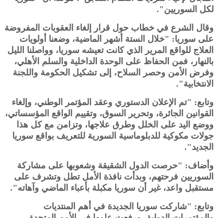
لكل السوريين".
وقال الشرع في خطاب حول قرار إلغاء العقوبات المفروضة
على سوريا: "خلال الستة أشهر الماضية، وضعنا أولويات
العلاج للواقع المرير الذي كانت تعيشه سوريا، وواصلنا الليل
بالنهار، فمن الحفاظ على الوحدة الداخلية والسلم الأهلي،
وفرض الأمن وحصر السلاح، إلى تشكيل الحكومة واللجنة
الانتخابية".
وتابع: "تم الإعلان الدستوري وعقد المؤتمر الوطني، وإلغاء
القوانين الجائرة، وتحرير السوق، وتقييم الواقع المؤسساتي،
ووضع اليد على الخلل وطرق علاجها، وتزامن مع كل هذا
جولات مكوكية للدبلوماسية السورية للتعريف بواقع سوريا
الجديد".
وأضاف: "حرصت الدول الشقيقة وشعوبها على مشاركة
السوريين فرحتهم، وبدأت نافذة الأمل تطل وتشرف على
مستقبل واعد، غير أن سوريا مكبلة بأعباء الماضي وآهاته".
وتابع: "شاركت سوريا الجديدة في أهم المنتديات
والمؤتمرات الدولية، ورفعت علمها في الأمم المتحدة،