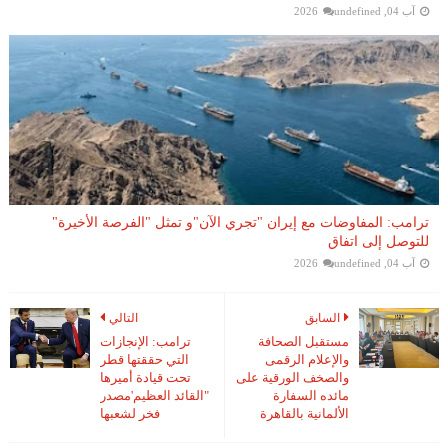
آب 04, 2026
undefined
ترامب: المفاوضات مع إيران "تجري الآن"و تمثل "الفرصة الأخيرة"
للتوصل إلى اتفاق
آب 04, 2026
undefined
السابق
التالي
مستقبل الصحافة
ترامب: الإنجازات
والإعلام الرقمى
التي حققتها قطر
والصخف الورقية على
تحت قيادة أميرها
مائده السفارة
"القائد العظيم'مصدر
الألمانية بالقاهرة
فخر لشعبها