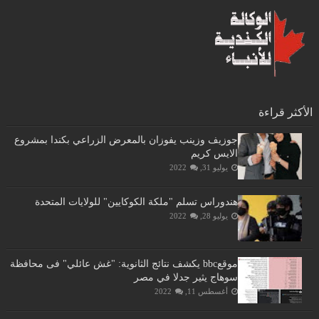
الأكثر قراءة
جوزيف وزينب يفوزان بالمعرض الزراعي بكندا بمشروع
الايس كريم
يوليو 31, 2022
هندوراس تسلم "ملكة الكوكايين" للولايات المتحدة
يوليو 28, 2022
موقعbbc يكشف نتائج الثانوية: "غش عائلي" فى محافظة
سوهاج يثير جدلا في مصر
أغسطس 11, 2022