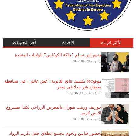
الأكثر قراءة
الأحدث
آخر التعليقات
هندوراس تسلم "ملكة الكوكايين" للولايات المتحدة
يوليو 28, 2022
موقعbbc يكشف نتائج الثانوية: "غش عائلي" فى محافظة
سوهاج يثير جدلا في مصر
أغسطس 11, 2022
جوزيف وزينب يفوزان بالمعرض الزراعي بكندا بمشروع
الايس كريم
يوليو 31, 2022
بحضور فنانين ونجوم مجتمع إنطلاق حفل تكريم الرواد