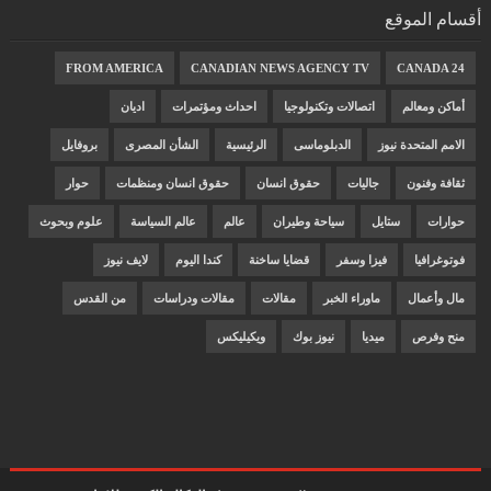
أقسام الموقع
FROM AMERICA
CANADIAN NEWS AGENCY TV
CANADA 24
أماكن ومعالم
اتصالات وتكنولوجيا
احداث ومؤتمرات
اديان
الامم المتحدة نيوز
الدبلوماسى
الرئيسية
الشأن المصرى
بروفايل
ثقافة وفنون
جاليات
حقوق انسان
حقوق انسان ومنظمات
حوار
حوارات
ستايل
سياحة وطيران
عالم
عالم السياسة
علوم وبحوث
فوتوغرافيا
فيزا وسفر
قضايا ساخنة
كندا اليوم
لايف نيوز
مال وأعمال
ماوراء الخبر
مقالات
مقالات ودراسات
من القدس
منح وفرص
ميديا
نيوز بوك
ويكيليكس