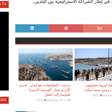
 إطار الشراكة الاستراتيجية بين البلدين.
 TV
ية أوروبا يجتمعون
ترامب: المفاوضات مع إيران "تجري
دروس سبتة مبكرا
الآن"و تمثل "الفرصة الأخيرة"
للتوصل إلى اتفاق
undefin
EWS
آب 04, 2026
undefined