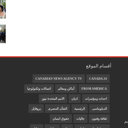
أقسام الموقع
CANADIAN NEWS AGENCY TV
CANADA 24
FROM AMERICA
أماكن ومعالم
اتصالات وتكنولوجيا
احداث ومؤتمرات
اديان
الامم المتحدة نيوز
الدبلوماسى
الرئيسية
الشأن المصرى
بروفايل
ثقافة وفنون
جاليات
حقوق انسان
يم