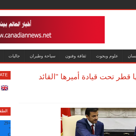
سان
علوم وبحوث
ثقافة وفنون
سياحة وطيران
جاليات
 قطر تحت قيادة أميرها "القائد
ATE
الطق
29
+
°
C