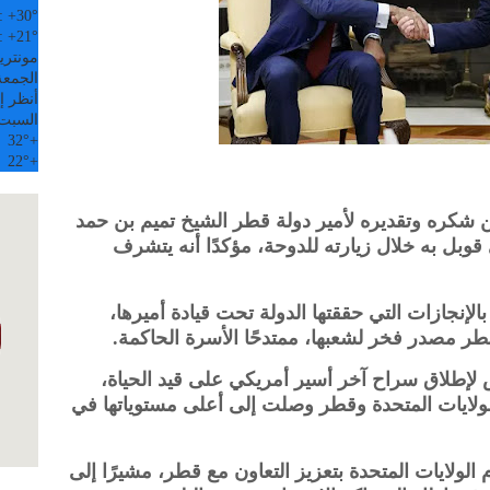
:
+
30°
:
+
21°
مونتري
الجمعة, 07
أنظر إل
السبت
32°
+
22°
+
 شكره وتقديره لأمير دولة قطر الشيخ تميم بن حمد
 قوبل به خلال زيارته للدوحة، مؤكدًا أنه يتشرف
الإنجازات التي حققتها الدولة تحت قيادة أميرها،
 قطر مصدر فخر لشعبها، ممتدحًا الأسرة الحاكمة.
لإطلاق سراح آخر أسير أمريكي على قيد الحياة،
الولايات المتحدة وقطر وصلت إلى أعلى مستوياتها في
 الولايات المتحدة بتعزيز التعاون مع قطر، مشيرًا إلى