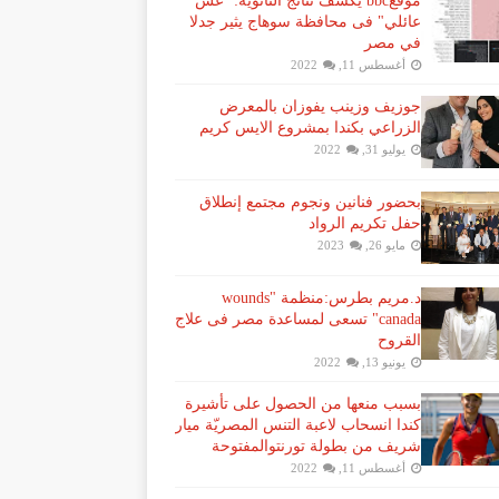
موقعbbc يكشف نتائج الثانوية: "غش
عائلي" فى محافظة سوهاج يثير جدلا
في مصر
أغسطس 11, 2022
جوزيف وزينب يفوزان بالمعرض
الزراعي بكندا بمشروع الايس كريم
يوليو 31, 2022
بحضور فنانين ونجوم مجتمع إنطلاق
حفل تكريم الرواد
مايو 26, 2023
د.مريم بطرس:منظمة "wounds
canada" تسعى لمساعدة مصر فى علاج
القروح
يونيو 13, 2022
بسبب منعها من الحصول على تأشيرة
كندا انسحاب لاعبة ​التنس​ المصريّة ​ميار
شريف​ من بطولة ​تورنتو​المفتوحة
أغسطس 11, 2022