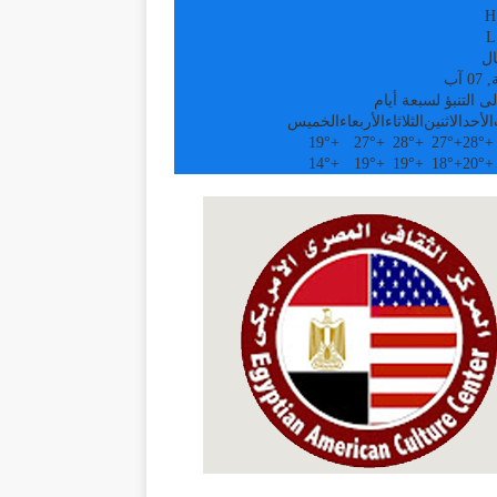
H
L
ال
 آب
ى التنبؤ لسبعة أيام
الأحد
الاثنين
الثلاثاء
الأربعاء
الخميس
19°
+
27°
+
28°
+
27°
+
28°
+
14°
+
19°
+
19°
+
18°
+
20°
+