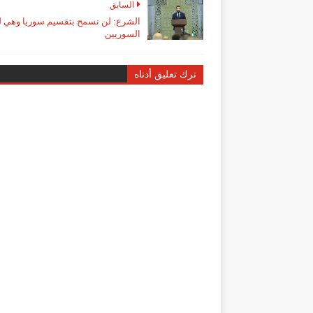
السابق
الشرع: لن نسمح بتقسيم سوريا وهي 
السوريين
ترك تعليق أدناه