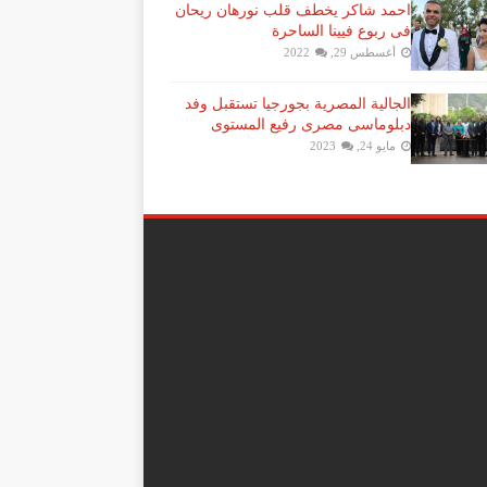
احمد شاكر يخطف قلب نورهان ريحان
فى ربوع فيينا الساحرة
أغسطس 29, 2022
الجالية المصرية بجورجيا تستقبل وفد
دبلوماسى مصرى رفيع المستوى
مايو 24, 2023