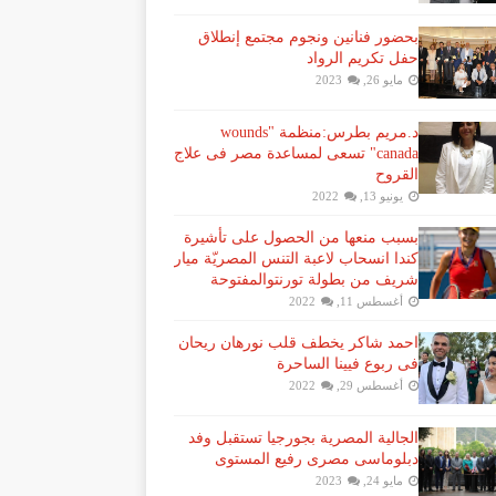
بحضور فنانين ونجوم مجتمع إنطلاق
حفل تكريم الرواد
مايو 26, 2023
د.مريم بطرس:منظمة "wounds
canada" تسعى لمساعدة مصر فى علاج
القروح
يونيو 13, 2022
بسبب منعها من الحصول على تأشيرة
كندا انسحاب لاعبة ​التنس​ المصريّة ​ميار
شريف​ من بطولة ​تورنتو​المفتوحة
أغسطس 11, 2022
احمد شاكر يخطف قلب نورهان ريحان
فى ربوع فيينا الساحرة
أغسطس 29, 2022
الجالية المصرية بجورجيا تستقبل وفد
دبلوماسى مصرى رفيع المستوى
مايو 24, 2023