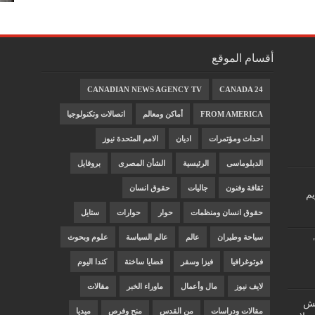
أقسام الموقع
CANADIAN NEWS AGENCY TV
CANADA 24
FROM AMERICA
أماكن ومعالم
اتصالات وتكنولوجيا
احداث ومؤتمرات
اديان
الامم المتحدة نيوز
الدبلوماسى
الرئيسية
الشأن المصرى
بروفايل
ثقافة وفنون
جاليات
حقوق انسان
يم
حقوق انسان ومنظمات
حوار
حوارات
ستايل
سياحة وطيران
عالم
عالم السياسة
علوم وبحوث
فوتوغرافيا
فيزا وسفر
قضايا ساخنة
كندا اليوم
لايف نيوز
مال وأعمال
ماوراء الخبر
مقالات
"غش
مقالات ودراسات
من القدس
منح وفرص
ميديا