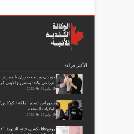
الأكثر قراءة
جوزيف وزينب يفوزان بالمعرض
الزراعي بكندا بمشروع الايس كر
يوليو 31, 2022
هندوراس تسلم "ملكة الكوكايين"
للولايات المتحدة
يوليو 28, 2022
موقعbbc يكشف نتائج الثانوية: 