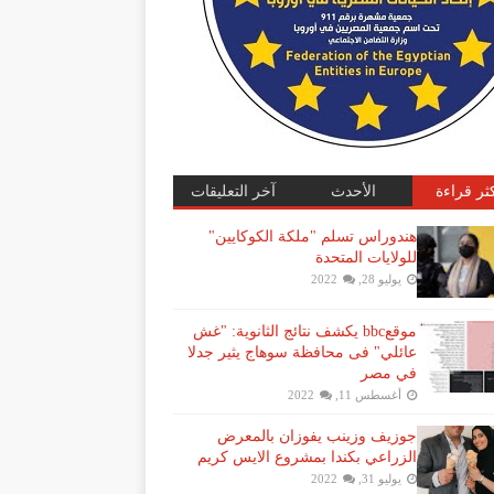
كثر قراءة
الأحدث
آخر التعليقات
هندوراس تسلم "ملكة الكوكايين"
للولايات المتحدة
يوليو 28, 2022
موقعbbc يكشف نتائج الثانوية: "غش
عائلي" فى محافظة سوهاج يثير جدلا
في مصر
أغسطس 11, 2022
جوزيف وزينب يفوزان بالمعرض
الزراعي بكندا بمشروع الايس كريم
يوليو 31, 2022