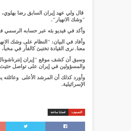
قال ولي عهد إيران السابق رضا بهلوي، الي
"وشك الانهيار".
وأكد في فيديو بثه عبر حسابه الرسمي
وأفاد في البيان: "النظام على وشك الانه
معنا. نرى القيادة تختبئ كالفأر في مخبأ، 
وسبق أن كشف موقع "إيران إنترناشونال
والمسؤولين في إيران على تواصل حثيث م
وأورد كذلك أن المرشد الأعلى وعائلته يخ
الإسرائيلية.
التصنيف:
قضايا ساخنة