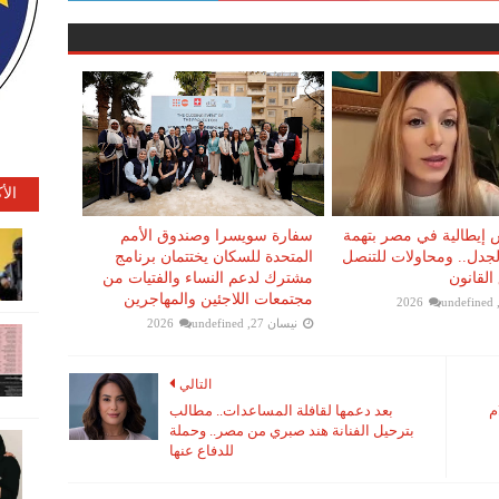
الأ
إيطالية في مصر بتهمة
سفارة سويسرا وصندوق الأمم
 الجدل.. ومحاولات للتنصل
المتحدة للسكان يختتمان برنامج
القانون
مشترك لدعم النساء والفتيات من
مجتمعات اللاجئين والمهاجرين
undefined
نيسان 27, 2026
undefined
التالي
م
بعد دعمها لقافلة المساعدات.. مطالب
بترحيل الفنانة هند صبري من مصر.. وحملة
للدفاع عنها