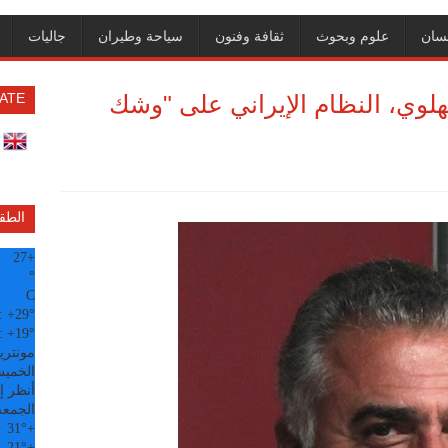
سان
علوم وبحوث
ثقافة وفنون
سياحة وطيران
جاليات
هلوي، النظام الإيراني على "وشك
ATE
الطق
27
+
°
C
:
+
29°
:
+
19°
مونتري
الخميس, 6
أنظر إل
الجمعة
31°
+
21°
+