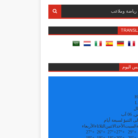
رياضة وملاعب
TRANSL
س اليوم
H
L
ال
0 آب
ى التنبؤ لسبعة أيام
السبت
الأحد
الاثنين
الثلاثاء
الأربعاء
27°
+
26°
+
27°
+
27°
+
29°
+
19°
+
19°
+
18°
+
20°
+
20°
+