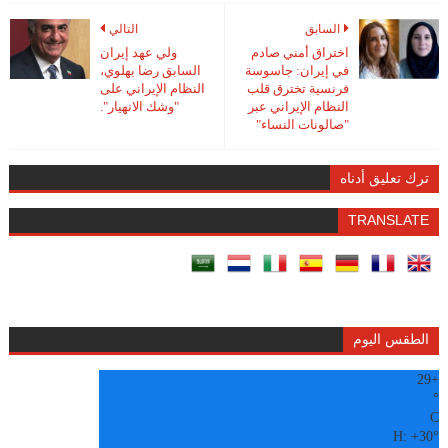
السابق
التالي
اختراق أمني صادم
ولي عهد إيران
في إيران: جاسوسة
السابق رضا بهلوي،
فرنسية تخترق قلب
النظام الإيراني على
النظام الإيراني عبر
"وشك الانهيار".
"صالونات النساء"
ترك تعليق أدناه
TRANSLATE
الطقس اليوم
29
+
°
C
H:
+
30°