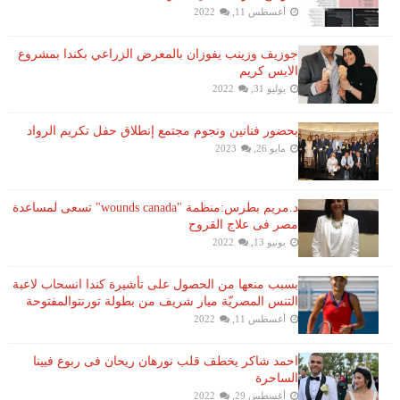
أغسطس 11, 2022
جوزيف وزينب يفوزان بالمعرض الزراعي بكندا بمشروع
الايس كريم
يوليو 31, 2022
بحضور فنانين ونجوم مجتمع إنطلاق حفل تكريم الرواد
مايو 26, 2023
د.مريم بطرس:منظمة "wounds canada" تسعى لمساعدة
مصر فى علاج القروح
يونيو 13, 2022
بسبب منعها من الحصول على تأشيرة كندا انسحاب لاعبة ​
التنس​ المصريّة ​ميار شريف​ من بطولة ​تورنتو​المفتوحة
أغسطس 11, 2022
احمد شاكر يخطف قلب نورهان ريحان فى ربوع فيينا
الساحرة
أغسطس 29, 2022