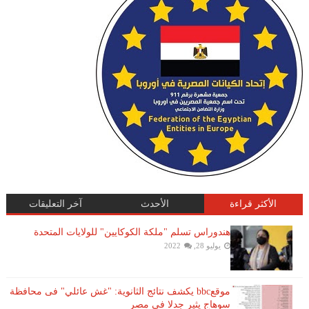
الأكثر قراءة
الأحدث
آخر التعليقات
هندوراس تسلم "ملكة الكوكايين" للولايات المتحدة
يوليو 28, 2022
موقعbbc يكشف نتائج الثانوية: "غش عائلي" فى محافظة
سوهاج يثير جدلا في مصر