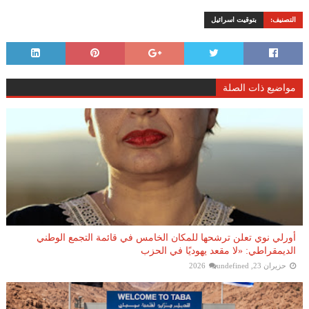
التصنيف:
بتوقيت اسرائيل
مواضيع ذات الصلة
أورلي نوي تعلن ترشحها للمكان الخامس في قائمة التجمع الوطني
الديمقراطي: «لا مقعد يهوديًا في الحزب
حزيران 23, 2026
undefined