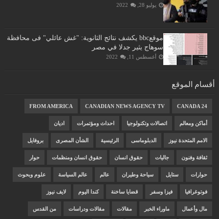
يوليو 28, 2022
موقعbbc يكشف نتائج الثانوية: "غش عائلي" فى محافظة
سوهاج يثير جدلا في مصر
أغسطس 11, 2022
أقسام الموقع
FROM AMERICA
CANADIAN NEWS AGENCY TV
CANADA 24
أماكن ومعالم
اتصالات وتكنولوجيا
احداث ومؤتمرات
اديان
الامم المتحدة نيوز
الدبلوماسى
الرئيسية
الشأن المصرى
بروفايل
ثقافة وفنون
جاليات
حقوق انسان
حقوق انسان ومنظمات
حوار
حوارات
ستايل
سياحة وطيران
عالم
عالم السياسة
علوم وبحوث
فوتوغرافيا
فيزا وسفر
قضايا ساخنة
كندا اليوم
لايف نيوز
مال وأعمال
ماوراء الخبر
مقالات
مقالات ودراسات
من القدس