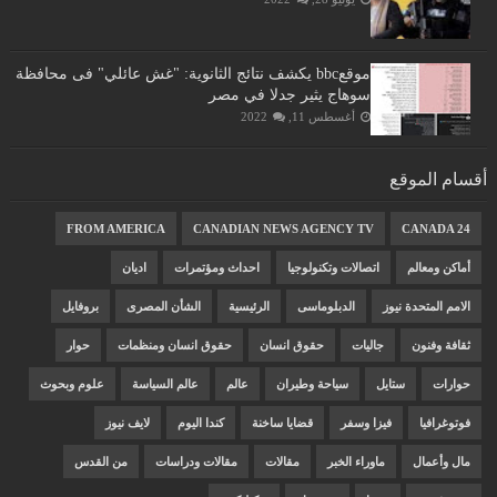
موقعbbc يكشف نتائج الثانوية: "غش عائلي" فى محافظة
سوهاج يثير جدلا في مصر
أغسطس 11, 2022
أقسام الموقع
FROM AMERICA
CANADIAN NEWS AGENCY TV
CANADA 24
أماكن ومعالم
اتصالات وتكنولوجيا
احداث ومؤتمرات
اديان
الامم المتحدة نيوز
الدبلوماسى
الرئيسية
الشأن المصرى
بروفايل
ثقافة وفنون
جاليات
حقوق انسان
حقوق انسان ومنظمات
حوار
حوارات
ستايل
سياحة وطيران
عالم
عالم السياسة
علوم وبحوث
فوتوغرافيا
فيزا وسفر
قضايا ساخنة
كندا اليوم
لايف نيوز
مال وأعمال
ماوراء الخبر
مقالات
مقالات ودراسات
من القدس