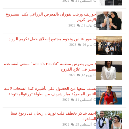
أغسطس 11, 2022
جوزيف وزينب يفوزان بالمعرض الزراعي بكندا بمشروع
الايس كريم
يوليو 31, 2022
بحضور فنانين ونجوم مجتمع إنطلاق حفل تكريم الرواد
مايو 26, 2023
د.مريم بطرس:منظمة "wounds canada" تسعى لمساعدة
مصر فى علاج القروح
يونيو 13, 2022
بسبب منعها من الحصول على تأشيرة كندا انسحاب لاعبة ​
التنس​ المصريّة ​ميار شريف​ من بطولة ​تورنتو​المفتوحة
أغسطس 11, 2022
احمد شاكر يخطف قلب نورهان ريحان فى ربوع فيينا
الساحرة
أغسطس 29, 2022