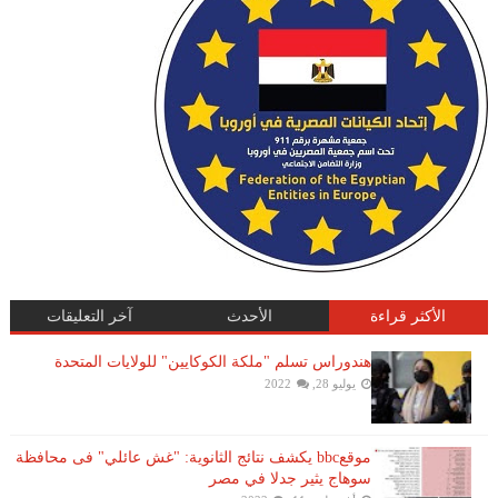
الأكثر قراءة
الأحدث
آخر التعليقات
هندوراس تسلم "ملكة الكوكايين" للولايات المتحدة
يوليو 28, 2022
موقعbbc يكشف نتائج الثانوية: "غش عائلي" فى محافظة
سوهاج يثير جدلا في مصر