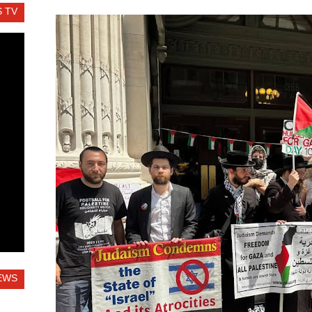
 TV
EWS