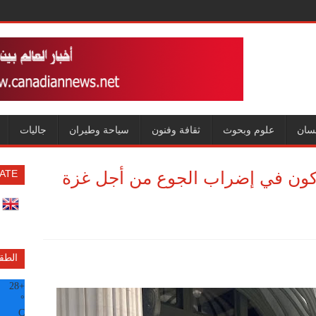
سان
علوم وبحوث
ثقافة وفنون
سياحة وطيران
جاليات
كون في إضراب الجوع من أجل غزة
ATE
الطق
28
+
°
C