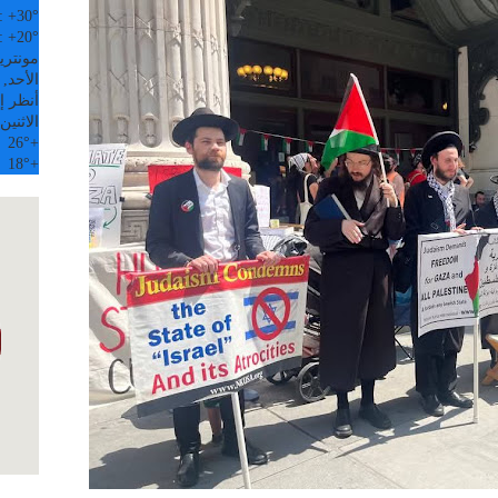
:
+
30°
:
+
20°
مونتري
الأحد, 09 آب
أنظر إل
الاثنين
26°
+
18°
+