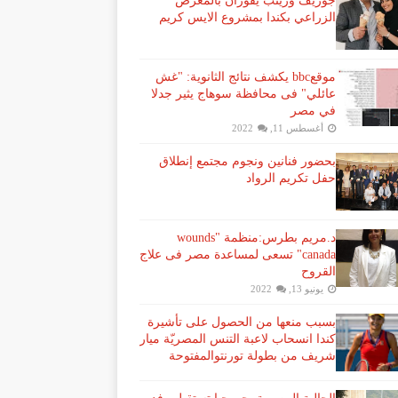
جوزيف وزينب يفوزان بالمعرض
الزراعي بكندا بمشروع الايس كريم
موقعbbc يكشف نتائج الثانوية: "غش
عائلي" فى محافظة سوهاج يثير جدلا
في مصر
أغسطس 11, 2022
بحضور فنانين ونجوم مجتمع إنطلاق
حفل تكريم الرواد
د.مريم بطرس:منظمة "wounds
canada" تسعى لمساعدة مصر فى علاج
القروح
يونيو 13, 2022
بسبب منعها من الحصول على تأشيرة
كندا انسحاب لاعبة ​التنس​ المصريّة ​ميار
شريف​ من بطولة ​تورنتو​المفتوحة