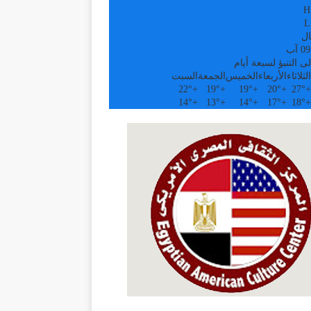
H
L
ال
ى التنبؤ لسبعة أيام
الثلاثاء
الأربعاء
الخميس
الجمعة
السبت
22°
+
19°
+
19°
+
20°
+
27°
+
14°
+
13°
+
14°
+
17°
+
18°
+