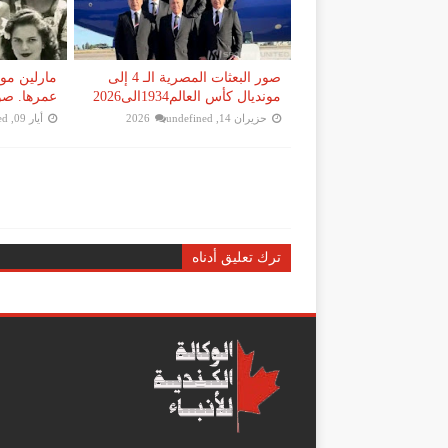
صور البعثات المصرية الـ 4 إلى
مارلين مو
مونديال كأس العالم1934الى2026
عمرها. صورة
حزيران 14, 2026
undefined
أيار 09, 2026
ed
ترك تعليق أدناه