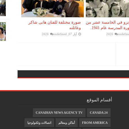
نرو في الخامسة عشر من
صورة مختلفة للفنان هانى شاكر
 المدرسة عام 1941.
وعائلته
undefin
أيار 07, 2026
undefined
أقسام الموقع
CANADIAN NEWS AGENCY TV
CANADA 24
FROM AMERICA
أماكن ومعالم
اتصالات وتكنولوجيا