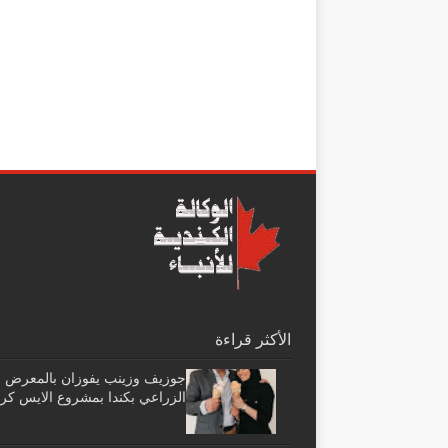
الأكثر قراءة
جوزيف وزينب يفوزان بالمعرض
الزراعي بكندا بمشروع الايس كر