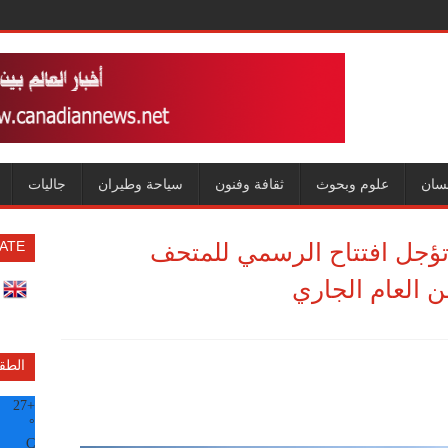
سان
علوم وبحوث
ثقافة وفنون
سياحة وطيران
جاليات
تؤجل افتتاح الرسمي للمتحف
ATE
ن العام الجاري
الطق
27
+
°
C