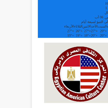
H
L
ال
0 آب
ى التنبؤ لسبعة أيام
السبت
الأحد
الاثنين
الثلاثاء
الأربعاء
27°
+
26°
+
27°
+
27°
+
29°
+
19°
+
19°
+
18°
+
20°
+
20°
+