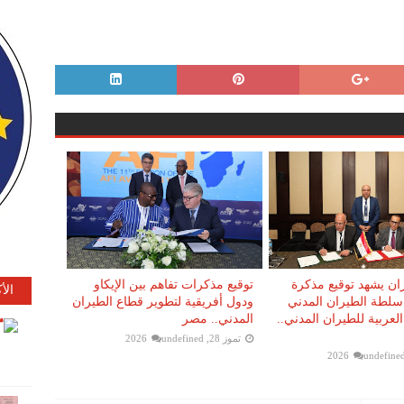
ان يشهد توقيع مذكرة
توقيع مذكرات تفاهم بين الإيكاو
الأ
 سلطة الطيران المدني
ودول أفريقية لتطوير قطاع الطيران
لعربية للطيران المدني..
المدني.. مصر
تموز 28, 2026
undefined
undefine