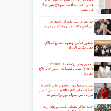
موقعbbc يكشف نتائج الثانوية: "غش
عائلي" فى محافظة سوهاج يثير جدلا
في مصر
جوزيف وزينب يفوزان بالمعرض
الزراعي بكندا بمشروع الايس كريم
بحضور فنانين ونجوم مجتمع إنطلاق
حفل تكريم الرواد
د.مريم بطرس:منظمة "wounds
canada" تسعى لمساعدة مصر فى علاج
القروح
بسبب منعها من الحصول على تأشيرة
كندا انسحاب لاعبة ​التنس​ المصريّة ​ميار
شريف​ من بطولة ​تورنتو​المفتوحة
احمد شاكر يخطف قلب نورهان ريحان