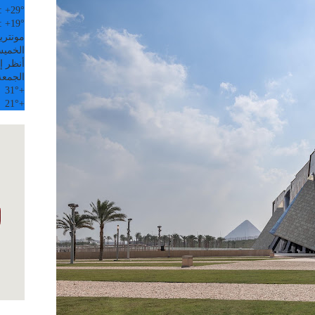
:
+
29°
:
+
19°
مونتري
الخميس, 6
أنظر إل
الجمعة
31°
+
21°
+