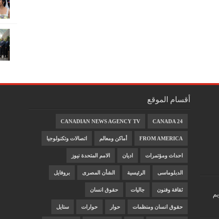
أقسام الموقع
CANADIAN NEWS AGENCY TV
CANADA 24
FROM AMERICA
أماكن ومعالم
اتصالات وتكنولوجيا
احداث ومؤتمرات
اديان
الامم المتحدة نيوز
الدبلوماسى
الرئيسية
الشأن المصرى
بروفايل
ثقافة وفنون
جاليات
حقوق انسان
يم
حقوق انسان ومنظمات
حوار
حوارات
ستايل