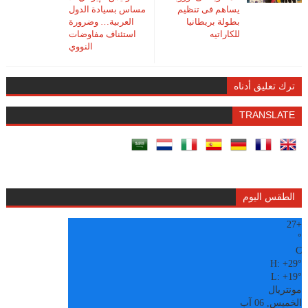
يساهم فى تنظيم
مساس بسيادة الدول
بطولة بريطانيا
العربية… وضرورة
للكاراتيه
استئناف مفاوضات
النووي
ترك تعليق أدناه
TRANSLATE
الطقس اليوم
27
+
°
C
H:
+
29°
L:
+
19°
مونتريال
الخميس, 06 آب