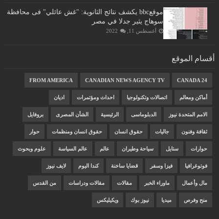
موقعbbc يكشف نتائج الثانوية: "غش عائلي" فى محافظة
سوهاج يثير جدلا في مصر
أغسطس 11, 2022
أقسام الموقع
FROM AMERICA
CANADIAN NEWS AGENCY TV
CANADA 24
أماكن ومعالم
اتصالات وتكنولوجيا
احداث ومؤتمرات
اديان
الامم المتحدة نيوز
الدبلوماسى
الرئيسية
الشأن المصرى
بروفايل
ثقافة وفنون
جاليات
حقوق انسان
حقوق انسان ومنظمات
حوار
حوارات
ستايل
سياحة وطيران
عالم
عالم السياسة
علوم وبحوث
فوتوغرافيا
فيزا وسفر
قضايا ساخنة
كندا اليوم
لايف نيوز
مال وأعمال
ماوراء الخبر
مقالات
مقالات ودراسات
من القدس
منح وفرص
ميديا
نيوز بوك
ويكيليكس