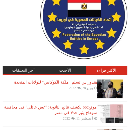
الأكثر قراءة
الأحدث
آخر التعليقات
هندوراس تسلم "ملكة الكوكايين" للولايات المتحدة
يوليو 28, 2022
موقعbbc يكشف نتائج الثانوية: "غش عائلي" فى محافظة
سوهاج يثير جدلا في مصر
أغسطس 11, 2022