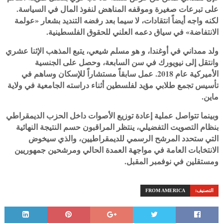
على تبرعات صغيرة وموقفه المناهض لنفوذ المال في السياسة.
لكنه واجه أيضاً انتقادات، لا سيما بعد رفضه التنديد بشعار «عولمة
الانتفاضة» في سياق دعمه العلني للحقوق الفلسطينية.
ولد ممداني في أوغندا، و هو مسلم شيعي، يتبع المذهب الإثنا عشري
وانتقل إلى نيويورك في سن السابعة، وحصل على الجنسية
الأميركية عام 2018. عمل سابقاً مستشاراً للإسكان وساهم في
تأسيس تجمع طلابي مؤيد لفلسطين أثناء دراسته الجامعية في ولاية
ماين.
وبينما تتواصل عملية إعادة توزيع الأصوات داخل الحزب الديمقراطي
بنظام التصويت التفضيلي، ينتظر المراقبون حسم النتيجة النهائية
التي ستحدد المرشح الرسمي للديمقراطيين، والذي سيخوض
الانتخابات العامة في مواجهة العمدة الحالي ومرشحين جمهوريين
ومستقلين في نوفمبر المقبل.
التصنيف:
FROM AMERICA