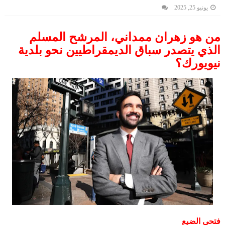
يونيو 25, 2025
من هو زهران ممداني، المرشح المسلم
الذي يتصدر سباق الديمقراطيين نحو بلدية
نيويورك؟
فتحي الضبع