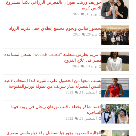
جوزيف وزينب يفوزان بالمعرض الزراعي بكندا بمشروع
الايس كريم
يوليو 31, 2022
بحضور فنانين ونجوم مجتمع إنطلاق حفل تكريم الرواد
مايو 26, 2023
د.مريم بطرس:منظمة "wounds canada" تسعى لمساعدة
مصر فى علاج القروح
يونيو 13, 2022
بسبب منعها من الحصول على تأشيرة كندا انسحاب لاعبة ​
التنس​ المصريّة ​ميار شريف​ من بطولة ​تورنتو​المفتوحة
أغسطس 11, 2022
احمد شاكر يخطف قلب نورهان ريحان فى ربوع فيينا
الساحرة
أغسطس 29, 2022
الجالية المصرية بجورجيا تستقبل وفد دبلوماسى مصرى