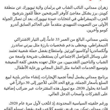
زهران ممداني، النائب الشاب في برلمان ولاية نيويورك عن منطقة
كوينز، برز بشكل مفاجئ كأوفر المرشحين حظاً للفوز بترشيح
الحزب الديمقراطي في انتخابات عمدة نيويورك، بعد أن تصدّر الجولة
الأولى من التصويت التمهيدي متقدماً على الحاكم السابق أندرو
كومو وآخرين.
ينتمي ممداني، البالغ من العمر 33 عاماً، إلى التيار الاشتراكي
الديمقراطي، ويحظى بدعم شخصيات بارزة مثل بيرني ساندرز
وألكساندريا أوكاسيو-كورتيز. واستطاع بفضل حملة شعبية تعتمد
على وسائل التواصل الاجتماعي أن يستقطب شريحة واسعة من
الشباب والناخبين التقدميين، من خلال تعهده بخفض كلفة المعيشة
وتوسيع الخدمات العامة مثل النقل المجاني ورعاية الأطفال.
برنامج ممداني يشمل أيضاً تجميد الإيجارات، إنشاء متاجر بلدية لبيع
السلع بأسعار الجملة، ورفع الحد الأدنى للأجور إلى 30 دولاراً في
الساعة بحلول 2030، مع تمويل هذه المقترحات عبر ضرائب إضافية
على الشركات وأصحاب الدخل العالي.
ورغم خلفيته السياسية المحدودة، إذ انتُخب لأول مرة عام 2020،
فإن ممداني تمكن من فرض نفسه كلاعب قوي بفضل تمويله القائم