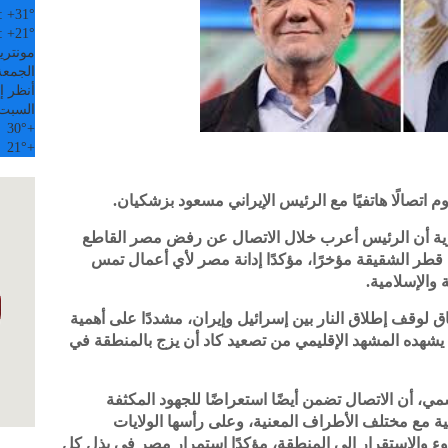
:
+
31°
:
+
21°
مونتري
الجمعة, 07
أنظر إل
السبت
30°
+
21°
+
اتصالًا هاتفيًا مع الرئيس الإيراني مسعود بزشكيان.
ة أن الرئيس أعرب خلال الاتصال عن رفض مصر القاطع
قطر الشقيقة مؤخرًا، مؤكدًا إدانة مصر لأي أعمال تمس
ة والإسلامية.
 لوقف إطلاق النار بين إسرائيل وإيران، مشددًا على أهمية
ان يشهده المشهد الإقليمي من تصعيد كاد أن يزج بالمنطقة في
، أن الاتصال تضمن أيضًا استعراضًا للجهود المكثفة
ضية مع مختلف الأطراف المعنية، وعلى رأسها الولايات
هدوء والاستقرار إلى المنطقة، مؤكدًا استمرار مصر في بذل كل