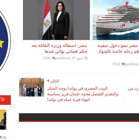
. مصر تمنع دخول سفينة
مصر: استقالة وزيرة الثقافة بعد
ظم رحلة خاصة بالشواذ
حكم قضائي نهائي ضدها
تموز 07, 2026
undefined
undefine
التالي
رب من
البيت المصري في بولندا يوجه الشكر
والتقدير للقنصل محمد عثمان فرير بمناسبة
انتهاء فترة عمله في بولندا
الأ