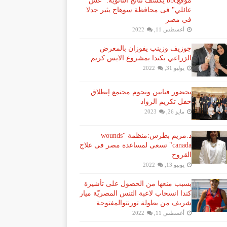
موقعbbc يكشف نتائج الثانوية: "غش
عائلي" فى محافظة سوهاج يثير جدلا
في مصر
أغسطس 11, 2022
جوزيف وزينب يفوزان بالمعرض
الزراعي بكندا بمشروع الايس كريم
يوليو 31, 2022
بحضور فنانين ونجوم مجتمع إنطلاق
حفل تكريم الرواد
مايو 26, 2023
د.مريم بطرس:منظمة "wounds
canada" تسعى لمساعدة مصر فى علاج
القروح
يونيو 13, 2022
بسبب منعها من الحصول على تأشيرة
كندا انسحاب لاعبة ​التنس​ المصريّة ​ميار
شريف​ من بطولة ​تورنتو​المفتوحة
أغسطس 11, 2022