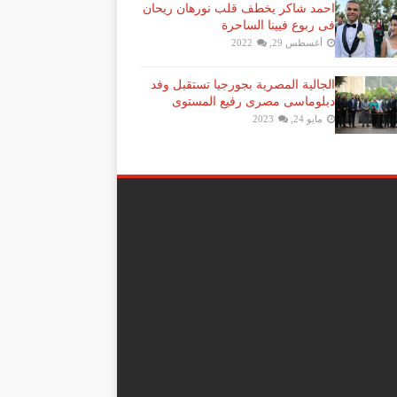
احمد شاكر يخطف قلب نورهان ريحان
فى ربوع فيينا الساحرة
أغسطس 29, 2022
الجالية المصرية بجورجيا تستقبل وفد
دبلوماسى مصرى رفيع المستوى
مايو 24, 2023