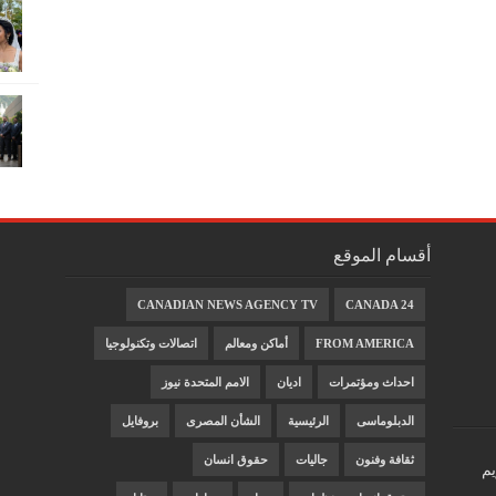
أقسام الموقع
CANADIAN NEWS AGENCY TV
CANADA 24
FROM AMERICA
أماكن ومعالم
اتصالات وتكنولوجيا
احداث ومؤتمرات
اديان
الامم المتحدة نيوز
الدبلوماسى
الرئيسية
الشأن المصرى
بروفايل
ثقافة وفنون
جاليات
حقوق انسان
يم