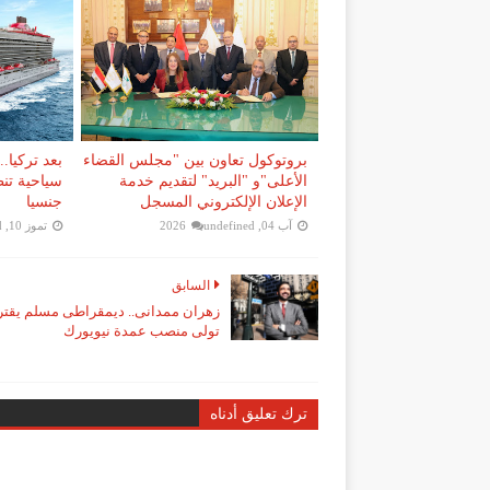
بروتوكول تعاون بين "مجلس القضاء
بعد تركيا.
الأعلى"و "البريد" لتقديم خدمة
سياحية تن
الإعلان الإلكتروني المسجل
جنسيا
آب 04, 2026
undefined
تموز 10, 2026
d
السابق
زهران ممدانى.. ديمقراطى مسلم يقت
تولى منصب عمدة نيويورك
ترك تعليق أدناه