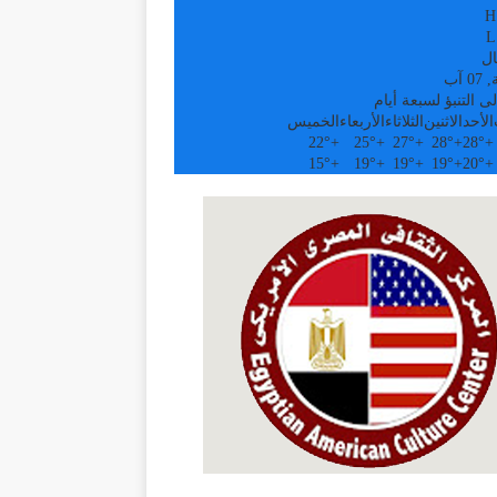
H
L
ال
 آب
ى التنبؤ لسبعة أيام
الأحد
الاثنين
الثلاثاء
الأربعاء
الخميس
22°
+
25°
+
27°
+
28°
+
28°
+
15°
+
19°
+
19°
+
19°
+
20°
+