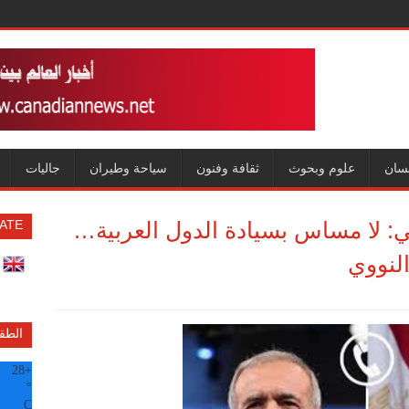
سان
علوم وبحوث
ثقافة وفنون
سياحة وطيران
جاليات
ي: لا مساس بسيادة الدول العربية…
ATE
لنووي
الطق
28
+
°
C