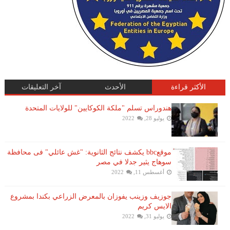
الأكثر قراءة
الأحدث
آخر التعليقات
هندوراس تسلم "ملكة الكوكايين" للولايات المتحدة
يوليو 28, 2022
موقعbbc يكشف نتائج الثانوية: "غش عائلي" فى محافظة
سوهاج يثير جدلا في مصر
أغسطس 11, 2022
جوزيف وزينب يفوزان بالمعرض الزراعي بكندا بمشروع
الايس كريم
يوليو 31, 2022