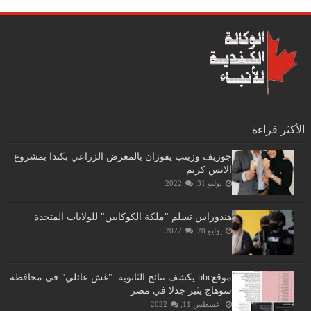
الأكثر قراءة
جوزيف وزينب يفوزان بالمعرض الزراعي بكندا بمشروع
الايس كريم
يوليو 31, 2022
هندوراس تسلم "ملكة الكوكايين" للولايات المتحدة
يوليو 28, 2022
موقعbbc يكشف نتائج الثانوية: "غش عائلي" فى محافظة
سوهاج يثير جدلا في مصر
أغسطس 11, 2022