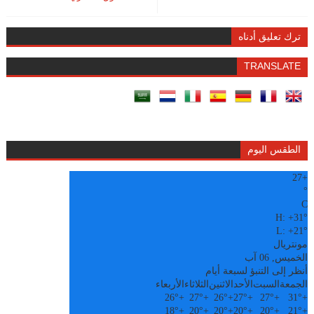
ترك تعليق أدناه
TRANSLATE
الطقس اليوم
27
+
°
C
H:
+
31°
L:
+
21°
مونتريال
الخميس, 06 آب
أنظر إلى التنبؤ لسبعة أيام
الجمعة
السبت
الأحد
الاثنين
الثلاثاء
الأربعاء
26°
+
27°
+
26°
+
27°
+
27°
+
31°
+
18°
+
20°
+
20°
+
20°
+
20°
+
21°
+