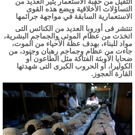
الثقيل من حقبة الاستعمار يثير العديد من
التساؤلات الأخلاقية ويضع هذه القوى
الاستعمارية السابقة في مواجهة جرائمها
تنتشر فى أوروبا العديد من الكنائس التى
اتخذت من عظام الموتى والجماجم البشرية،
مواد للبناء، بهدف عظة الأحياء من الموت،
جاءت من عظام وجماجم رهبان وجنود، من
ضحايا الأوبئة الفتاكة مثل الطاعون أو
الكوليرا، أو الحروب الكبرى التى شهدتها
القارة العجوز.