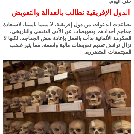
حتى اليوم.
الدول الإفريقية تطالب بالعدالة والتعويض
تصاعدت الدعوات من دول إفريقية، لا سيما ناميبيا، لاستعادة
جماجم أجدادهم وتعويضات عن الأذى النفسي والتاريخي.
الحكومة الألمانية بدأت بالفعل بإعادة بعض الجماجم، لكنها لا
تزال ترفض تقديم تعويضات مالية واسعة، مما يثير غضب
المجتمعات المتضررة.