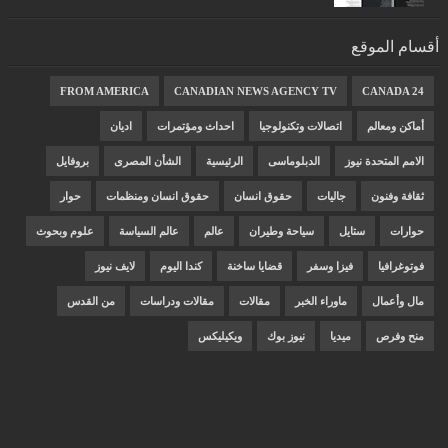
أقسام الموقع
FROM AMERICA
CANADIAN NEWS AGENCY TV
CANADA 24
أماكن ومعالم
اتصالات وتكنولوجيا
احداث ومؤتمرات
اديان
الامم المتحدة نيوز
الدبلوماسى
الرئيسية
الشأن المصرى
بروفايل
ثقافة وفنون
جاليات
حقوق انسان
حقوق انسان ومنظمات
حوار
حوارات
ستايل
سياحة وطيران
عالم
عالم السياسة
علوم وبحوث
فوتوغرافيا
فيزا وسفر
قضايا ساخنة
كندا اليوم
لايف نيوز
مال وأعمال
ماوراء الخبر
مقالات
مقالات ودراسات
من القدس
منح وفرص
ميديا
نيوز بوك
ويكيليكس