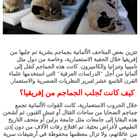
تتزين بعض المتاحف الألمانية بجماجم بشرية تم جلبها من
إفريقيا خلال الحقبة الاستعمارية، وخاصة من دول مثل
ناميبيا وتنزانيا والكاميرون. كانت هذه الجماجم تُنقل إلى
ألمانيا من أجل "الدراسات العرقية" التي استخدمها علماء
القرن التاسع عشر لتبرير النظريات العنصرية والاستعمار.
كيف كانت تُجلب الجماجم من إفريقيا؟
خلال الحروب الاستعمارية، كانت القوات الألمانية تجمع
جماجم الضحايا من ساحات القتال أو تنبش القبور، ثم تُشحن
هذه البقايا إلى جامعات مثل جامعة برلين أو متحف التاريخ
الطبيعي لأغراض بحثية. تم اقتلاع رفات الآلاف من دون إذن
من عائلاتهم، ولا تزال معظمها محفوظة في أرشيفات سرية