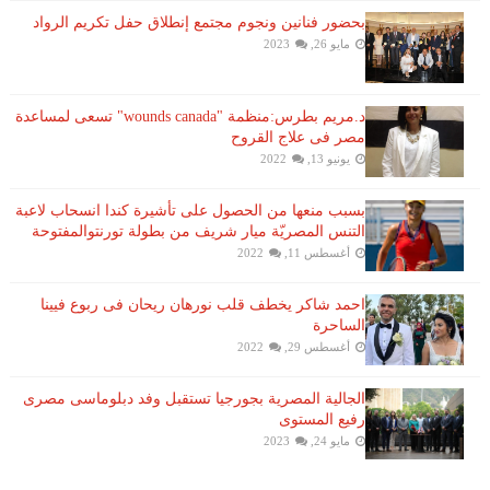
بحضور فنانين ونجوم مجتمع إنطلاق حفل تكريم الرواد
مايو 26, 2023
د.مريم بطرس:منظمة "wounds canada" تسعى لمساعدة
مصر فى علاج القروح
يونيو 13, 2022
بسبب منعها من الحصول على تأشيرة كندا انسحاب لاعبة ​
التنس​ المصريّة ​ميار شريف​ من بطولة ​تورنتو​المفتوحة
أغسطس 11, 2022
احمد شاكر يخطف قلب نورهان ريحان فى ربوع فيينا
الساحرة
أغسطس 29, 2022
الجالية المصرية بجورجيا تستقبل وفد دبلوماسى مصرى
رفيع المستوى
مايو 24, 2023