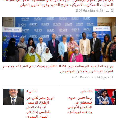
العمليات العسكرية الأمريكية خارج الحدود وفق القانون الدولي
تموز 06, 2026
undefined
وزيرة الخارجية البريطانية تزور IOM بالقاهرة وتؤكد دعم الشراكة مع مصر
لتعزيز الاستقرار وتمكين المهاجرين
حزيران 18, 2026
undefined
السابق
التالي
ريما حسن: صوت
اورنچ مصر تُعلن عن
فلسطين في
الإطلاق الرسمي
البرلمان الأوروبي
لخدمات الجيل
وداعمة قوية لغزة
الخامس (5G) في
السوق المصري