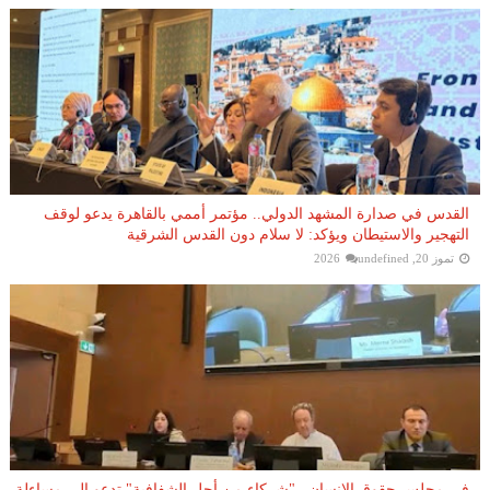
القدس في صدارة المشهد الدولي.. مؤتمر أممي بالقاهرة يدعو لوقف
التهجير والاستيطان ويؤكد: لا سلام دون القدس الشرقية
تموز 20, 2026
undefined
في مجلس حقوق الإنسان.. "شركاء من أجل الشفافية" تدعو إلى مساءلة