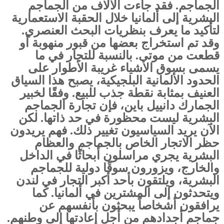
الجماجم. فقد جاءت الآلاف من الجماجم
البشرية إلى ألمانيا خلال الحقبة الاستعمارية
لتأكيد ما يعرف بنظريات البحث العنصري.
وقد تم استخراج بعضها من قبور منهوبة أو
قطعت من موتى. بالنسبة للتجار في ما
يسمى بسوق الأشياء غريبة الأطوار على
الحدود الألمانية البلجيكية، يصبح هذا السياق
العنيف بمثابة نقطة جذب للبيع. وفقًا لخبير
الجمارك دانييل باين، فإن تجارة الجماجم
البشرية ليست محظورة في حد ذاتها. لكن
الآن يريد السياسيون تغيير ذلك. فهم يريدون
حظر الاتجار الخاص بالجماجم والعظام
البشرية يجري مراسلون أبحاثًا في الداخل
والخارج، ويزورون سوقًا دولية للجماجم
البشرية، ويلتقون بأحد أكبر التجار في لندن
ويتحدثون إلى المشترين في ألمانيا. كما
يرافقون أشخاصاً يبحثون بأنفسهم عن
جماجم أجدادهم من أجل إعادتها إلى وطنهم.