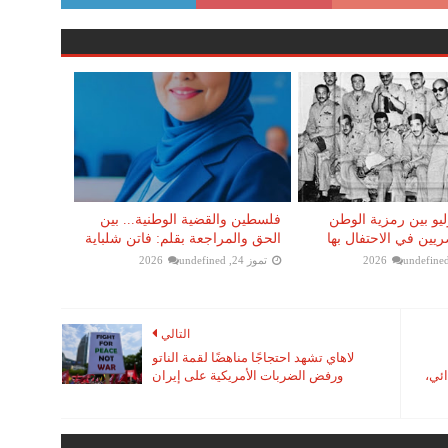
 23 يوليو بين رمزية الوطن
فلسطين والقضية الوطنية... بين
يين في الاحتفال بها
الحق والمراجعة بقلم: فاتن شلباية
undefine
تموز 24, 2026
undefined
التالي
لاهاي تشهد احتجاجًا مناهضًا لقمة الناتو
ائي،
ورفض الضربات الأمريكية على إيران