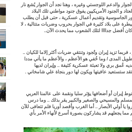
الجوار والدعم اللوجستي وغيره ، وهنا نجد أن الجوار يُشع نار
عتاد و الجنود الأمريكيين يفوق جنود مواطني تلك البلاد
بدور الجاسوسية وتقديم أعمال عسكرية ، حتى قبل أن يطلب
يطرة على بلاد كثيرة في الجوار بحروب وضربات متتالية ، لا
ان أفضل جداااا لتلك الشعوب مما يحدث الآن..
بما تزيد إيران وتُجود وتنتقي ضربات أكثر إلاما للكيان ..
يل المدى / وما خُفي هو الأعظم ، والأعظم ما يأتي مددا
ه عُمق بري ولا تعبئة عسكرية كثيفة .. وإيران لديها
 ستستعيد عافيتها ويكون لها دور بنجاة علي شامخاني .
ط إيران أو أضعافها يؤثر سلبا ونقمة على عالمنا العربي
مسلم والمسيحي والصغير والكبير يقر بذلك .. وما درس
ا يا أولي الأبصار .. أما الغرب وأقصد أوربا فلم تتعافى للآن
مما يجعلهم قد يشاركون بصورة أسرع لأنهاء الأمر بأي
.