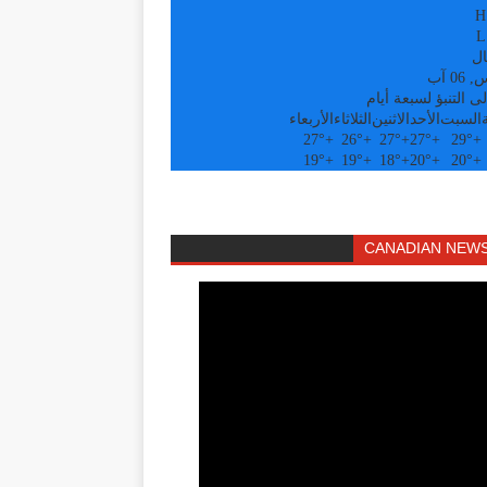
H
L
ال
0 آب
ى التنبؤ لسبعة أيام
السبت
الأحد
الاثنين
الثلاثاء
الأربعاء
27°
+
26°
+
27°
+
27°
+
29°
+
19°
+
19°
+
18°
+
20°
+
20°
+
CANADIAN NEWS