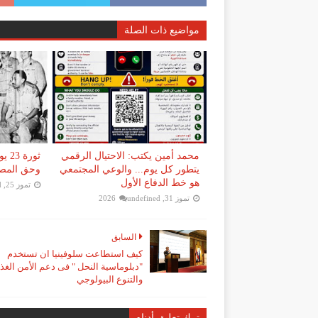
مواضيع ذات الصلة
محمد أمين يكتب: الاحتيال الرقمي
ثورة
يتطور كل يوم... والوعي المجتمعي
وحق المصر
هو خط الدفاع الأول
تموز 25, 2026
d
تموز 31, 2026
undefined
السابق
كيف استطاعت سلوفينيا ان تستخدم
"دبلوماسية النحل " فى دعم الأمن الغذ
والتنوع البيولوجي
ترك تعليق أدناه