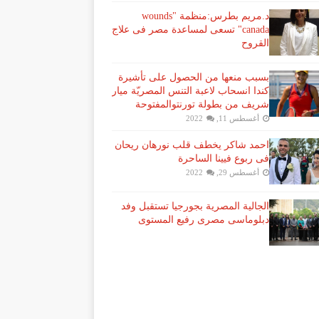
د.مريم بطرس:منظمة "wounds
canada" تسعى لمساعدة مصر فى علاج
القروح
بسبب منعها من الحصول على تأشيرة
كندا انسحاب لاعبة ​التنس​ المصريّة ​ميار
شريف​ من بطولة ​تورنتو​المفتوحة
أغسطس 11, 2022
احمد شاكر يخطف قلب نورهان ريحان
فى ربوع فيينا الساحرة
أغسطس 29, 2022
الجالية المصرية بجورجيا تستقبل وفد
دبلوماسى مصرى رفيع المستوى