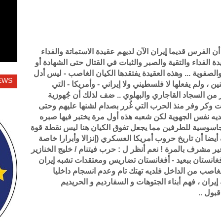
ن الفرس قديما إيران الآن لديهم عقيدة الاستماتة والفداء
الفداء والتقية والصبر والثبات في القتال حتى الشهادة أو
والصفوية ... وهذه العقيدة يفتقدها الكيان الغاصب - ليس أدل
EWS
 ولم يفعلها لا فلسطيني ولا إيراني - وأمريكا - التي
من السجاد القاجاري والبهلوي .. ضف لذلك أن جُهوزية
ات وكر وفر منذ الحرب التي غُرر بصدام لشنها عليهم وحتى
يه نفس الجهوية لكن شعبه هذه أول مرة يختبر فيها صبره
لجاسوسية للطرفين مما يجعل تفوق الكيان هنا ليس نقطة قوة
ضا أن تاريخ حروب أمريكا العسكري (إنزالا وأبرارا خاصة
 غير مشرف بالمرة ! نعم أنظر ل : حرب فيتنام / خليج الخنازير
فغانستان ببعيد - أفغانستان تضاريس ومعتقدات تشبه إيران
لغاصب من الداخل فلديه تهتك تام وعدم انسجام داخليا
 إيران ، فهم أبناء الجتوهات و السفارديم و الحريديم
قبول ..