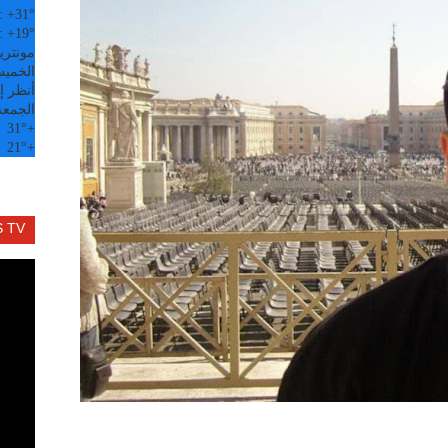
:
+
31°
:
+
19°
مونتري
الخميس, 6
أنظر إل
الجمعة
31°
+
21°
+
 TV