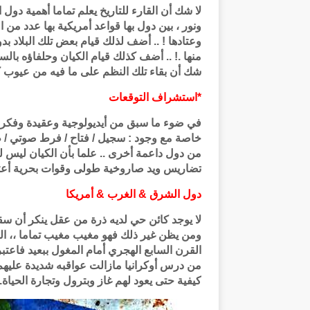
لا شك أن القارء للتاريخ يعلم تماما أهمية دول 
ونور ، بين دول بها قواعد أمريكية بها عدد من ال
وعتادها ! .. أضف لذلك قيام بعض تلك البلاد 
منها .! .. أضف كذلك قيام الكيان وحلفاؤه بالس
شك أن بقاء تلك النظم على ما فيه من عيوب ك
*استشراف التوقعات
في ضوء ما سبق من أيديولوجية وعقيدة وفكر ، فر
خاصة مع وجود : سجيل / فتاح / فرط صوتي / طو
من دول داعمة أخرى .. علما بأن الكيان ليس لدي
تضاريس ويد صاروخية طولى وقوات بحرية أعتقد
دول الشرق & الغرب & أمريكا
لا يوجد كائن حي لديه ذرة من عقل ينكر أن سقو
ومن يظن غير ذلك فهو مغيب مغيب تماما ،، ال
القرن السابع الهجري أمام المغول ببعيد فاعتبرو
من درس أوكرانيا مازالت عواقبه شديدة عليهم 
كيفية حتى يعود لهم غاز وبترول وتجارة الحياة.