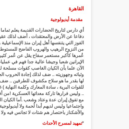
القاهرة
مقدمة أيديولوجية
أي دارس لتاريخ الحضارات القديمة يعلم تماما أ
دفاعا عن الأرض والمعتقدات ، أضف لذلك عقيدة 
الفوز التي يتنفسها أهل إيران منذ الإسماعيلية 
من النزوح الرهيب والهروب الفاضح للمستوطنين ،
عُمرها كأكبر مستعمر سفاح يقل عن عُمر كثير 
الإيرانين شعبا وجيشا عالية جدا فهم في عملي
الآن علما بأن الكيان الغاصب كقوات مسلحة لد
وثباته وجهوزيته .. ضف لذلك إجادة الحروب ا
لها بقدر ما هو سلاح مكشوف للطرفين .. ضف أي
للقوات البرية ، سادة المعارك وكلمة النهاية )
.. وليس فرارها تاركة معداتها العسكرية !من أ
مع تفوق إيران عدة وعتاد وشعب .أما الكيان ا
واجتماعيا وليس لديهم أبدا لُحمة ولا أيديولوجية
والأشكناز باختصار هم شتات لا تجانس فيه ولا 
*
تمهيد لمسرح الأحداث