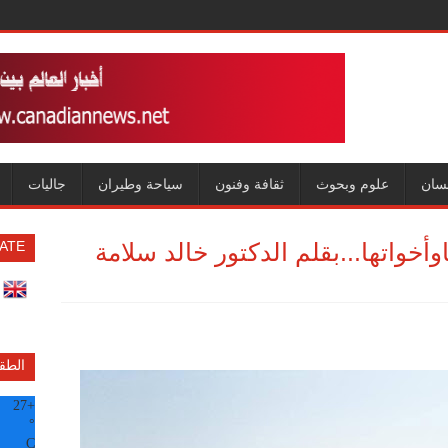
سان
علوم وبحوث
ثقافة وفنون
سياحة وطيران
جاليات
وأخواتها...بقلم الدكتور خالد سلامة
ATE
الطق
27
+
°
C