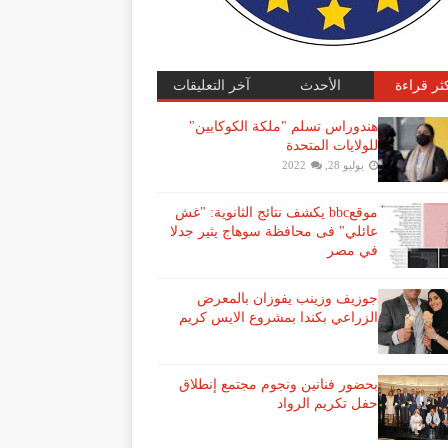
كثر قراءة
الأحدث
آخر التعليقات
هندوراس تسلم "ملكة الكوكايين"
للولايات المتحدة
يوليو 28, 2022
موقعbbc يكشف نتائج الثانوية: "غش
عائلي" فى محافظة سوهاج يثير جدلا
في مصر
جوزيف وزينب يفوزان بالمعرض
الزراعي بكندا بمشروع الايس كريم
بحضور فنانين ونجوم مجتمع إنطلاق
حفل تكريم الرواد