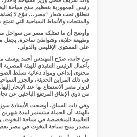
وأكد شريف فتحي وزير السياحة والآثار، 
رئيس الجمهورية بتعظيم منتج سياحة اليخوت
تنطلق تحت شعار “مصر… تنوّع لا يُضاهى
والمنتجات والأنماط السياحية التي تتمتع ب
وأوضح أن ما تمتلكه مصر من سواحل ممتد
وطبيعة خلابة، وشواطئ ساحرة، يجعل منها
على المستوى الإقليمي والدولي.
من جانبه، صرّح المهندس أحمد يوسف مساع
بأعمال الرئيس التنفيذي للهيئة المصرية ا
محتوى إبداعي ومواد دعائية تسلط الضوء
في ذلك المراين الحديثة، والجزر السياحي
لزوار مصر الاستمتاع بها عند الإبحار إلي
من ذوي الإنفاق المرتفع الباحثين عن تجار
وفي ذات السياق، أوضحت الأستاذة سوزان
بالهيئة، أن الحملة ستستمر لمدة شهرين ك
يتصدر منتج سياحة اليخوت في مصر بعض 