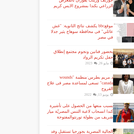
جوزيف وزينب يفوزان بالمعرض
الزراعي بكندا بمشروع الايس كريم
موقعbbc يكشف نتائج الثانوية: "غش
عائلي" فى محافظة سوهاج يثير جدلا
في مصر
بحضور فنانين ونجوم مجتمع إنطلاق
حفل تكريم الرواد
مايو 26, 2023
د.مريم بطرس:منظمة "wounds
canada" تسعى لمساعدة مصر فى علاج
القروح
يونيو 13, 2022
بسبب منعها من الحصول على تأشيرة
كندا انسحاب لاعبة ​التنس​ المصريّة ​ميار
شريف​ من بطولة ​تورنتو​المفتوحة
الجالية المصرية بجورجيا تستقبل وفد