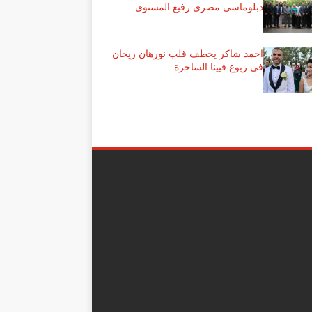
دبلوماسى مصرى رفيع المستوى
احمد شاكر يخطف قلب نورهان ريحان
فى ربوع فيينا الساحرة