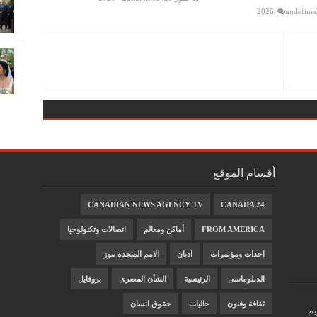
undefine
أقسام الموقع
CANADIAN NEWS AGENCY TV
CANADA 24
FROM AMERICA
أماكن ومعالم
اتصالات وتكنولوجيا
احداث ومؤتمرات
اديان
الامم المتحدة نيوز
الدبلوماسى
الرئيسية
الشأن المصرى
بروفايل
ثقافة وفنون
جاليات
حقوق انسان
يم