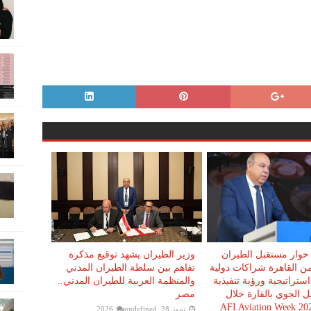
حوار مستقبل الطيران
وزير الطيران يشهد توقيع مذكرة
ن القاهرة شراكات دولية
تفاهم بين سلطة الطيران المدني
استراتيجية ورؤية تنفيذية
والمنظمة العربية للطيران المدني..
قل الجوي بالقارة خلال
مصر
تموز 28, 2026
undefined