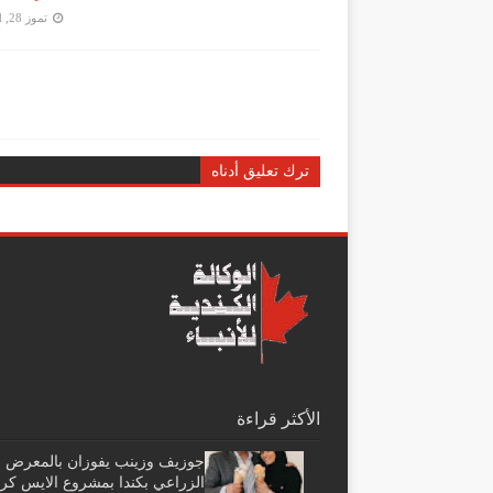
تموز 28, 2026
d
ترك تعليق أدناه
الأكثر قراءة
جوزيف وزينب يفوزان بالمعرض
الزراعي بكندا بمشروع الايس كر