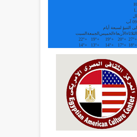
H
L
ال
ى التنبؤ لسبعة أيام
الثلاثاء
الأربعاء
الخميس
الجمعة
السبت
22°
+
19°
+
19°
+
20°
+
27°
+
14°
+
13°
+
14°
+
17°
+
18°
+