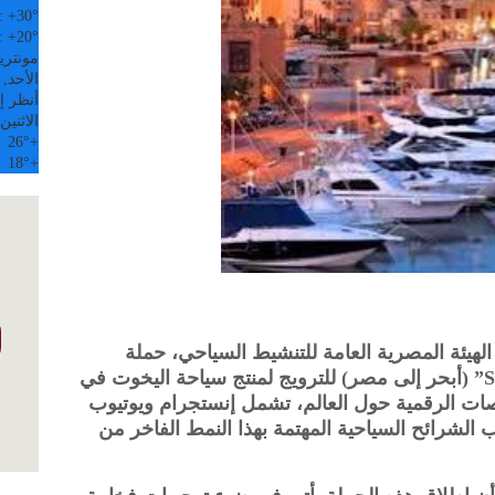
:
+
30°
:
+
20°
مونتري
الأحد, 09 آب
أنظر إل
الاثنين
26°
+
18°
+
الهيئة المصرية العامة للتنشيط السياحي، حملة
ترويجية جديدة تحت شعار “Sail to Egypt” (أبحر إلى مصر) للترويج لمنتج سياحة اليخوت في
ت الرقمية حول العالم، تشمل إنستجرام ويوتيوب
شرائح السياحية المهتمة بهذا النمط الفاخر من