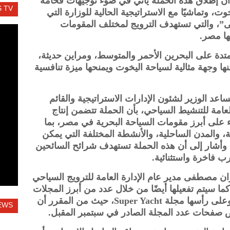
أن إطلاق هذه الحملة يأتي في ضوء توجيهات فخامة
 TV
، وتماشيًا مع الاستراتيجية الحالية للوزارة التي
”، والتي تستهدف الترويج لمختلف المقومات
ها مصر.
ة على البحرين الأحمر والمتوسط، ومراين حديثة،
 وجهة مثالية لسياحة اليخوت ويمنحها ميزة تنافسية
د الوزير لشئون الإدارات الاستراتيجية والقائم
لعامة للتنشيط السياحي، بأن الحملة تتضمن إنتاج
 على أبرز مقومات السياحة البحرية في مصر، بما
ة، والمدن الساحلية، والأنشطة المختلفة التي يمكن
ها. وأشار إلى أن هذه الحملة تستهدف شرائح السائحين
ب فاخرة واستثنائية.
 مصطفى مدير عام الإدارة العامة للترويج السياحي
ما سيتم تفعيلها أيضًا من خلال عدد من أبرز المجلات
العالمية المتخصصة في سياحة اليخوت، وعلى رأسها مجلة Super Yacht، حيث من المقرر أن
EWS
صفحات عدد المجلة الصادر في سبتمبر المقبل.