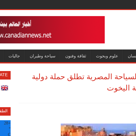
سان
علوم وبحوث
ثقافة وفنون
سياحة وطيران
جاليات
شعار “Sail to Egypt” السياحة المصرية تطلق حملة دولية
ATE
ة اليخوت
الطق
28
+
°
C